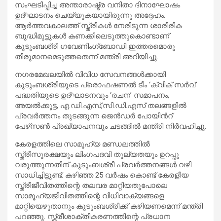
സംഘടിപ്പിച്ച അന്താരാഷ്ട്ര വനിതാ ദിനാഘോഷം
ഉദ്ഘാടനം ചെയ്യുകയായിരുന്നു അദ്ദേഹം.
ആർത്തവകാലത്ത് സ്ത്രീകൾ നേരിടുന്ന ശാരീരിക
ബുദ്ധിമുട്ടുകൾ കണക്കിലെടുത്തുകൊണ്ടാണ്
കുടുംബശ്രീ ഗവേണിംഗ്‌ബോഡി ഇത്തരമൊരു
തീരുമാനമെടുത്തതെന്ന് മന്ത്രി അറിയിച്ചു.
നഗരമേഖലയിൽ വിവിധ സേവനങ്ങൾക്കായി
കുടുംബശ്രീയുടെ പ്രൊഫഷണൽ ടീം ‘ക്വിക് സർവ്’
പദ്ധതിയുടെ ഉദ്ഘാടനവും ‘രചന’ സമാപനം,
അയൽക്കൂട്ട, എ.ഡി.എസ്,സി.ഡി.എസ് തലങ്ങളിൽ
പ്രവർത്തനം തുടങ്ങുന്ന ജെൻഡർ പോയിൻറ്
പേഴ്‌സൺ പ്രഖ്യാപനവും ചടങ്ങിൽ മന്ത്രി നിർവഹിച്ചു.
കേരളത്തിലെ സാമൂഹ്യ മണ്ഡലത്തിൽ
സ്ത്രീസുരക്ഷയും ലിംഗപദവി തുല്യതയും ഉറപ്പു
വരുത്തുന്നതിന് കുടുംബശ്രീ പ്രവർത്തനങ്ങൾ വഴി
സാധിച്ചിട്ടുണ്ട്. കഴിഞ്ഞ 25 വർഷം കൊണ്ട് കേരളീയ
സ്ത്രീജീവിതത്തിന്റെ തലവര മാറ്റിയതുപോലെ
സാമൂഹ്യജീവിതത്തിന്റെ വിധിവാക്യങ്ങളെ
മാറ്റിയെഴുതാനും കുടുംബശ്രീക്ക് കഴിയണമെന്ന് മന്ത്രി
പറഞ്ഞു. സ്ത്രീശാക്തീകരണത്തിന്റെ പ്രധാന