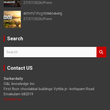
27/07/2026
Prem
മനസ് സുന്ദരമാകട്ടെ
27/07/2026
Prem
Search
S
e
a
r
Contact US
c
h
Sarkardaily
G&L knowledge Inc.
First floor choolakkal buildings Vyttila jn -kottayam Road
Ernakulam 682019
Contact us