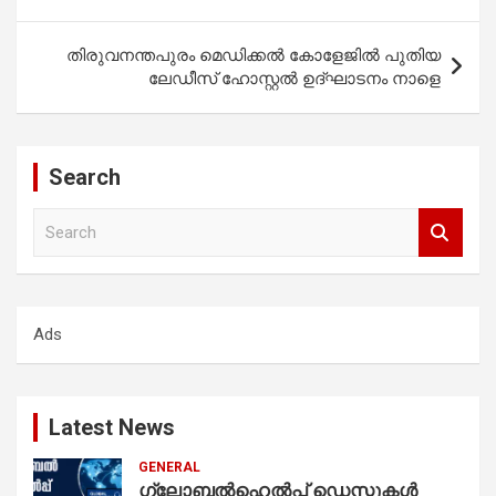
തിരുവനന്തപുരം മെഡിക്കൽ കോളേജിൽ പുതിയ
ലേഡീസ് ഹോസ്റ്റൽ ഉദ്‌ഘാടനം നാളെ
Search
S
e
a
r
c
Ads
h
Latest News
GENERAL
ഗ്ലോബൽഹെൽപ്പ് ഡെസ്കുകൾ