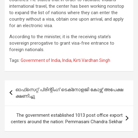
international travel, the center has been working nonstop
to expand the list of nations where they can enter the
country without a visa, obtain one upon arrival, and apply
for an electronic visa.
According to the minister, it is the receiving state’s
sovereign prerogative to grant visa-free entrance to
foreign nationals.
Tags:
Government of India
,
India
,
Kirti Vardhan Singh
Post
ഓഫ്‌സെറ്റ് പ്രിന്റിംഗ് ടെക്‌നോളജി കോഴ്സ് അപേക്ഷ
navigation
ക്ഷണിച്ചു
The government established 1013 post office export
centers around the nation: Pemmasani Chandra Sekhar