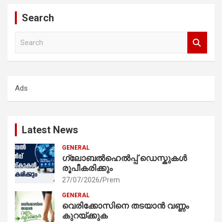
Search
S
e
a
r
c
Ads
h
Latest News
GENERAL
ഗ്ലോബൽഹെൽപ്പ് ഡെസ്കുകൾ
രൂപീകരിക്കും
27/07/2026
Prem
GENERAL
വെരിക്കോസിനെ തടയാൻ വണ്ണം
കുറയ്ക്കുക