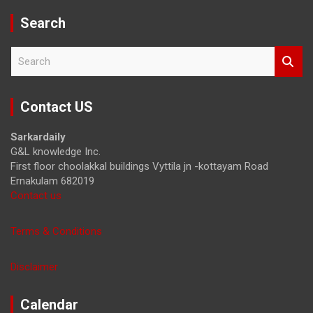
Search
S
e
a
r
Contact US
c
h
Sarkardaily
G&L knowledge Inc.
First floor choolakkal buildings Vyttila jn -kottayam Road
Ernakulam 682019
Contact us
Terms & Conditions
Disclaimer
Calendar