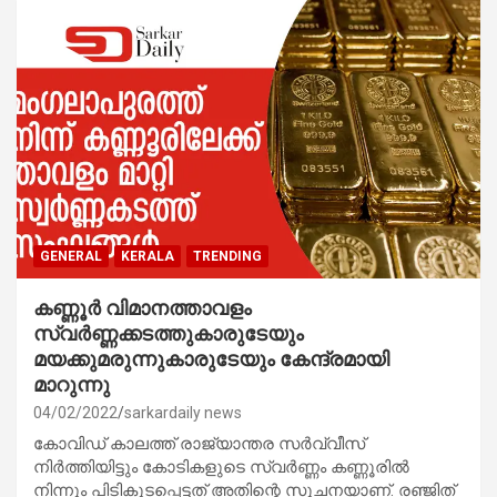
GENERAL
KERALA
TRENDING
കണ്ണൂർ വിമാനത്താവളം
സ്വർണ്ണക്കടത്തുകാരുടേയും
മയക്കുമരുന്നുകാരുടേയും കേന്ദ്രമായി
മാറുന്നു
04/02/2022
sarkardaily news
കോവിഡ് കാലത്ത് രാജ്യാന്തര സർവ്വീസ്
നിർത്തിയിട്ടും കോടികളുടെ സ്വർണ്ണം കണ്ണൂരിൽ
നിന്നും പിടികൂടപ്പെട്ടത് അതിന്റെ സൂചനയാണ്. രഞ്ജിത്