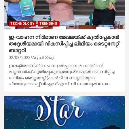
TECHNOLOGY
TRENDING
ഇ-വാഹന നിർമാണ മേഖലയ്ക്ക് കുതിപ്പേകാൻ
തദ്ദേശീയമായി വികസിപ്പിച്ച ലിഥിയം ടൈറ്റനേറ്റ്
ബാറ്ററി
02/08/2023
Arya S Shaji
ഇലക്ട്രോണിക് വാഹന ഉൽപ്പാദന രംഗത്ത് വൻ
മാറ്റങ്ങൾക്ക് കുതിപ്പേകുന്ന,തദ്ദേശീയമായി വികസിപ്പിച്ച
ലിഥിയം ടൈറ്റനേറ്റ് (എൽ.ടി.ഒ) ബാറ്ററിയുടെ
പ്രോട്ടോടൈപ്പ് വി.എസ്.എസ്.സി ഡയറക്ടർ ഡോ.…