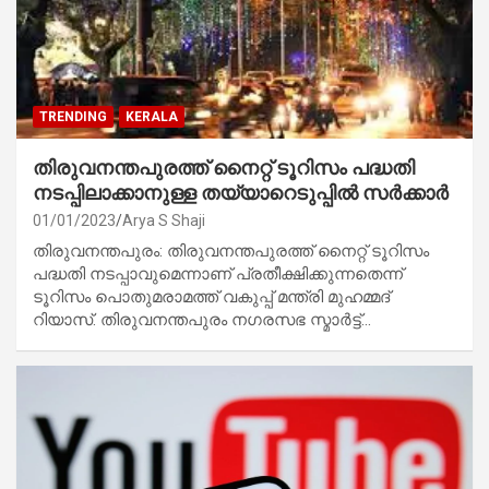
TRENDING
KERALA
തിരുവനന്തപുരത്ത് നൈറ്റ് ടൂറിസം പദ്ധതി
നടപ്പിലാക്കാനുള്ള തയ്യാറെടുപ്പിൽ സർക്കാർ
01/01/2023
Arya S Shaji
തിരുവനന്തപുരം: തിരുവനന്തപുരത്ത് നൈറ്റ് ടൂറിസം
പദ്ധതി നടപ്പാവുമെന്നാണ് പ്രതീക്ഷിക്കുന്നതെന്ന്
ടൂറിസം പൊതുമരാമത്ത് വകുപ്പ് മന്ത്രി മുഹമ്മദ്
റിയാസ്. തിരുവനന്തപുരം നഗരസഭ സ്മാർട്ട്…