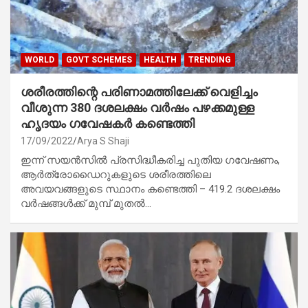
WORLD
GOVT SCHEMES
HEALTH
TRENDING
ശരീരത്തിന്റെ പരിണാമത്തിലേക്ക് വെളിച്ചം
വീശുന്ന 380 ദശലക്ഷം വർഷം പഴക്കമുള്ള
ഹൃദയം ഗവേഷകർ കണ്ടെത്തി
17/09/2022
Arya S Shaji
ഇന്ന് സയൻസിൽ പ്രസിദ്ധീകരിച്ച പുതിയ ഗവേഷണം,
ആർത്രോഡൈറുകളുടെ ശരീരത്തിലെ
അവയവങ്ങളുടെ സ്ഥാനം കണ്ടെത്തി – 419.2 ദശലക്ഷം
വർഷങ്ങൾക്ക് മുമ്പ് മുതൽ…