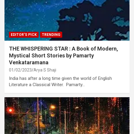
EDITOR'S PICK
TRENDING
THE WHISPERING STAR : A Book of Modern,
Mystical Short Stories by Pamarty
Venkataramana
01/02/2023
Arya S Shaji
India has after a long time given the world of English
Literature a Classical Writer. Pamarty…