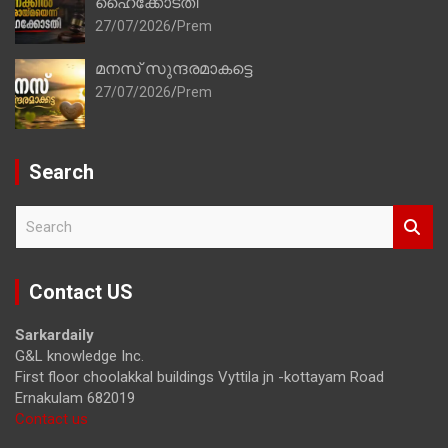
ഹൈക്കോടതി
27/07/2026
Prem
മനസ് സുന്ദരമാകട്ടെ
27/07/2026
Prem
Search
S
e
a
r
Contact US
c
h
Sarkardaily
G&L knowledge Inc.
First floor choolakkal buildings Vyttila jn -kottayam Road
Ernakulam 682019
Contact us