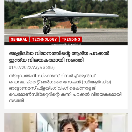
GENERAL
TECHNOLOGY
TRENDING
ആളില്ലാ വിമാനത്തിന്റെ ആദ്യ പറക്കൽ
ഇന്ത്യ വിജയകരമായി നടത്തി
01/07/2022
Arya S Shaji
ന്യൂഡൽഹി: ഡിഫൻസ് റിസർച്ച് ആൻഡ്
ഡെവലപ്‌മെന്റ് ഓർഗനൈസേഷൻ (ഡിആർഡിഒ)
ഓട്ടോണമസ് ഫ്‌ളയിംഗ് വിംഗ് ടെക്‌നോളജി
ഡെമോൺസ്‌ട്രേറ്ററിന്റെ കന്നി പറക്കൽ വിജയകരമായി
നടത്തി.…