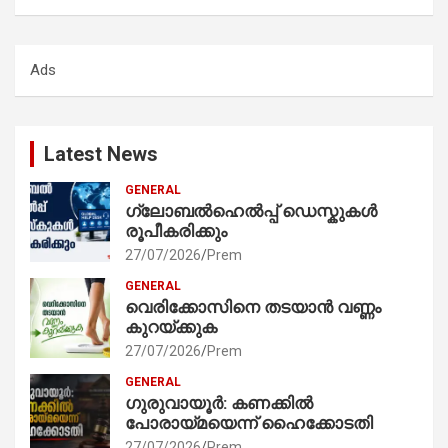
a
r
c
Ads
h
Latest News
GENERAL
ഗ്ലോബൽഹെൽപ്പ് ഡെസ്കുകൾ
രൂപീകരിക്കും
27/07/2026
Prem
GENERAL
വെരിക്കോസിനെ തടയാൻ വണ്ണം
കുറയ്ക്കുക
27/07/2026
Prem
GENERAL
ഗുരുവായൂർ: കണക്കിൽ
പോരായ്മയെന്ന് ഹൈക്കോടതി
27/07/2026
Prem