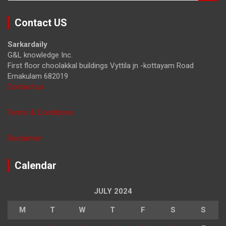
a
r
Contact US
c
h
Sarkardaily
G&L knowledge Inc.
First floor choolakkal buildings Vyttila jn -kottayam Road
Ernakulam 682019
Contact us
Terms & Conditions
Disclaimer
Calendar
JULY 2024
M
T
W
T
F
S
S