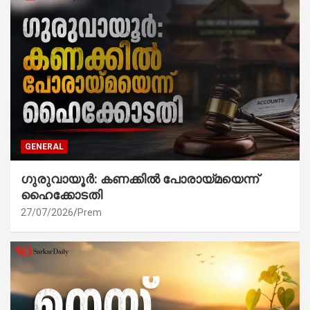
GENERAL
ഗുരുവായൂർ: കണക്കിൽ പോരായ്മയെന്ന്
ഹൈക്കോടതി
27/07/2026
Prem