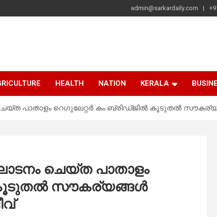
admin@sarkardaily.com
+9
a
e
RICULTURE
HEALTH
NATION
KERALA
BUSIN
‌ത പാതാളം റെഗുലേറ്റർ കം ബ്രിഡ്ജിൽ കൂടുതൽ സൗകര്യങ്ങൾ ക്ര
ഘാടനം ചെയ്‌ത പാതാളം
 കൂടുതൽ സൗകര്യങ്ങൾ
വ്‌