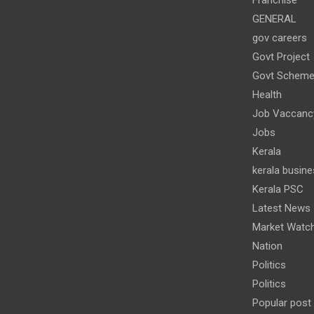
Franchise
GENERAL
gov careers
Govt Project
Govt Schem
Health
Job Vaccanc
Jobs
Kerala
kerala busine
Kerala PSC
Latest News
Market Watc
Nation
Politics
Politics
Popular post