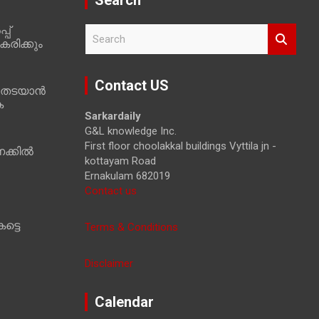
Search
പ്
S
രിക്കും
e
a
r
Contact US
 തടയാൻ
c
ക
h
Sarkardaily
G&L knowledge Inc.
First floor choolakkal buildings Vyttila jn -
ക്കിൽ
kottayam Road
Ernakulam 682019
Contact us
ട്ടെ
Terms & Conditions
Disclaimer
Calendar