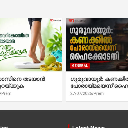
GENERAL
്കോസിനെ തടയാൻ
ഗുരുവായൂർ: കണക്കി
ുറയ്ക്കുക
പോരായ്മയെന്ന് ഹൈ
Prem
27/07/2026
Prem