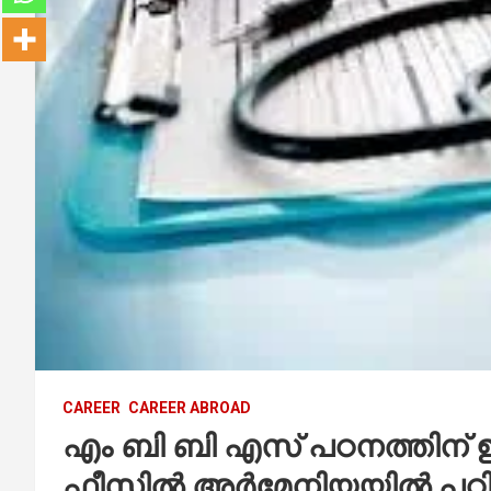
CAREER
CAREER ABROAD
എം ബി ബി എസ് പഠനത്തിന് 
ഫീസിൽ അർമേനിയയിൽ പഠിക