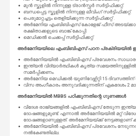
മുൻ സ്കൂളിൽ നിന്നുള്ള ട്രാൻസ്ഫർ സർട്ടിഫിക്കറ്റ്.
ബന്ധപ്പെട്ട സ്കൂളിൽ നിന്നുള്ള ലീവിംഗ് സർട്ടിഫിക്കറ്റ്.
പെരുമാറ്റച്ചട്ടം തെളിയിക്കുന്ന സർട്ടിഫിക്കറ്റ് .
അർമേനിയ എം‌ബി‌ബി‌എസ് കോളേജ് ഫീസ് അടയ്‌ക്കാൻ അ
രക്ഷിതാക്കളുടെ ബാങ്ക് കോപ്പി.
മെഡിക്കൽ ചെക്കപ്പ് സർട്ടിഫിക്കറ്റ്.
അർമേനിയയിലെ എംബിബിഎസ് പഠന പ്രക്രിയയിൽ ഇന്
അർമേനിയയിൽ എംബിബിഎസ് പ്രവേശനം സാധാരണയായ
ഇന്ത്യൻ വിദ്യാർത്ഥികൾ കൃത്യ സമയത്തിനുള്
സമർപ്പിക്കണം.
അർമേനിയ മെഡിക്കൽ യൂണിവേഴ്സിറ്റി 15 ദിവസത്തിന്
വിസ അംഗീകാരം അനുവദിക്കുന്നതിന് ഏകദേശം 2 മാ
അർമേനിയയിൽ MBBS പഠിക്കുന്നതിന്റെ ഗുണങ്ങൾ
വിദേശ രാജ്യങ്ങളിൽ എം‌ബി‌ബി‌എസ് തേടുന്ന ഇന്ത്
ദോഷങ്ങളുമുണ്ട്. എന്നാൽ അർമേനിയയിൽ മറ്റ് വിദേശ 
ദോഷങ്ങളാണുള്ളത്. അർമേനിയയ്ക്ക് നേട്ടങ്ങളാണ് 
അർമേനിയയിൽ എംബിബിഎസ് പ്രവേശനം നേടുന്ന
നൽകേണ്ടതില്ല.