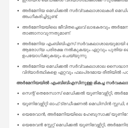
അർമേനിയ മെഡിക്കൽ സർവ്വകലാശാലകൾ മെഡി
അംഗീകരിച്ചിട്ടുണ്ട്.
അർമേനിയയിലെ ജീവിതച്ചെലവ് ലാഭകരവും അർമേ
താങ്ങാനാവുന്നതുമാണ്.
അർമേനിയ എം‌ബി‌ബി‌എസ് സർവകലാശാലയുമായി ബന്
ആരോഗ്യ പരിരക്ഷ നൽകുകയും ഏറ്റവും പുതിയ മെ
ഉപയോഗിക്കുകയും ചെയ്യുന്നു.
അർമേനിയ മെഡിക്കൽ സർവ്വകലാശാല സൈദ്ധാന്തി
വിദ്യാർത്ഥികളെ ഏറ്റവും ഫലപ്രദമായ രീതിയിൽ പഠിപ്പ
അർമേനിയയിൽ എംബിബിഎസിനുള്ള മികച്ച സർവക
സെന്റ് തെരേസാസ് മെഡിക്കൽ യൂണിവേഴ്സിറ്റി, അർമ
യൂണിവേഴ്സിറ്റി ഓഫ് ട്രഡീഷണൽ മെഡിസിൻ സ്റ്റഡി
യെരേവാൻ, അർമേനിയയിലെ ഹേബുസാക്ക് യൂണിവേഴ്സി
യെരേവൻ സ്റ്റേറ്റ് മെഡിക്കൽ യൂണിവേഴ്സിറ്റി, അർമേനി