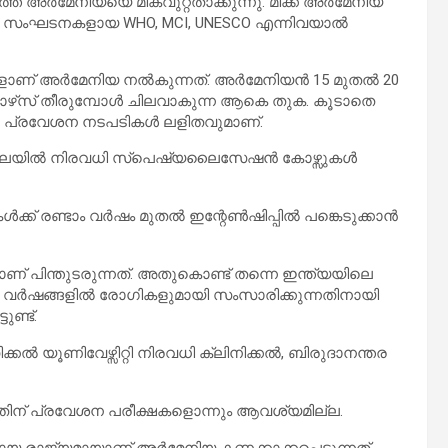
്ത് അർമേനിയയെ മികവുറ്റതാക്കുന്നു. മിക്ക അർമേനിയ
 സംഘടനകളായ WHO, MCI, UNESCO എന്നിവയാൽ
കളാണ് അർമേനിയ നൽകുന്നത്. അർമേനിയൻ 15 മുതൽ 20
കോഴ്‌സ് തീരുമ്പോൾ ചിലവാകുന്ന ആകെ തുക. കൂടാതെ
്രവേശന നടപടികൾ ലളിതവുമാണ്.
ഖലയിൽ നിരവധി സ്പെഷ്യലൈസേഷൻ കോഴ്സുകൾ
ക്ക് രണ്ടാം വർഷം മുതൽ ഇന്റേൺഷിപ്പിൽ പങ്കെടുക്കാൻ
പിന്തുടരുന്നത്. അതുകൊണ്ട് തന്നെ ഇന്ത്യയിലെ
2 വർഷങ്ങളിൽ രോഗികളുമായി സംസാരിക്കുന്നതിനായി
ണ്ട്.
 യൂണിവേഴ്സിറ്റി നിരവധി ക്ലിനിക്കൽ, ബിരുദാനന്തര
ന് പ്രവേശന പരീക്ഷകളൊന്നും ആവശ്യമില്ല.
മായ രാജ്യമായാണ് അർമേനിയ കണക്കാക്കപ്പെടുന്നത്.