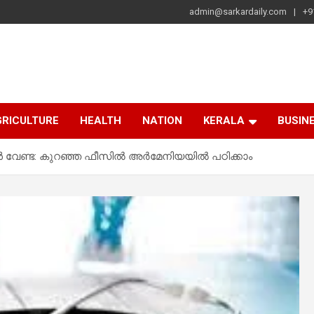
admin@sarkardaily.com
+9
a
e
RICULTURE
HEALTH
NATION
KERALA
BUSIN
 വേണ്ട: കുറഞ്ഞ ഫീസിൽ അർമേനിയയിൽ പഠിക്കാം