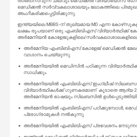
താങ്ങാനാവുന്ന ചിലവും മെഡിക്കൽ വിദ്യാഭ്യാസ രംഗത
മെഡിക്കൽ സർവ്വകലാശാലയും ലോകത്തിലെ പ്രമുഖ
അംഗീകരിക്കപ്പെട്ടിരിക്കുന്നു.
ഇന്ത്യയിലെ MBBS-ന് തുല്യമായ MD എന്ന കോഴ്‌സു
ലക്ഷം രൂപയാണ് ഒരു എംബിബിഎസ് വിദ്യാർത്ഥിക്ക് 
അർമേനിയൻ കോളേജുകളിലെ/സർവകലാശാലകളിലെ പ
അർമേനിയ എംബിബിഎസ് കോളേജ് മെഡിക്കൽ മേ
വാഗ്ദാനം ചെയ്യുന്നു.
അർമേനിയയിൽ മെഡിസിൻ പഠിക്കുന്ന വിദ്യാർത്ഥികൾ
സാധിക്കും.
അർമേനിയയിൽ എംബിബിഎസ് ഇംഗ്ലീഷ് സിലബസാണ്‌ 
വിദ്യാർത്ഥികൾക്ക് ഗുണകരമാണ്. കൂടാതെ ആദ്യ 
അർമേനിയൻ ഭാഷയും സിലബസിൽ ഉൾപ്പെടുത്തിയിട്ടു
അർമേനിയയിൽ എംബിബിഎസ് പഠിക്കുമ്പോൾ, മെഡിക്കൽ
പ്രോഗ്രാമുകൾ നൽകുന്നു.
അർമേനിയയിൽ എംബിബിഎസ് പ്രവേശനം നേടുന്നതി
ഇന്ത്യൻ മെഡിക്കൽ വിദ്യാർത്ഥികൾക്ക് സുരക്ഷിത