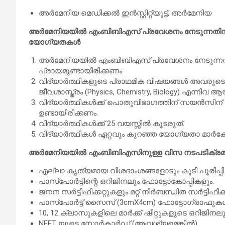
അർമേനിയ മെഡിക്കൽ ഇൻസ്റ്റിറ്റ്യൂട്ട്, അർമേനിയ
അർമേനിയയിൽ എം‌ബി‌ബി‌എസ് പ്രവേശനം നേടുന്നതിന് ഇന
യോഗ്യതകൾ
അർമേനിയയിൽ എംബിബിഎസ് പ്രവേശനം നേടുന്നതിന് 
പ്രായമുണ്ടായിരിക്കണം.
വിദ്യാർത്ഥികളുടെ പ്രാഥമിക വിഷയങ്ങൾ അവരുട
ജീവശാസ്ത്രം (Physics, Chemistry, Biology) എന്നിവ ആ
വിദ്യാർത്ഥികൾക്ക് പൊതുവിഭാഗത്തിന് സയൻസിന് 5
ഉണ്ടായിരിക്കണം.
വിദ്യാർത്ഥികൾക്ക് 25 വയസ്സിൽ കൂടരുത്.
വിദ്യാർത്ഥികൾ ഏറ്റവും കുറഞ്ഞ യോഗ്യതാ മാർക്ക
അർമേനിയയിൽ എംബിബിഎസിനുള്ള വിസ നടപടിക്രമ
എല്ലാ കൃത്യമായ വിശദാംശങ്ങളോടും കൂടി പൂരിപ്പി
പാസ്‌പോർട്ടിന്റെ ഒറിജിനലും ഫോട്ടോകോപ്പികളും.
ജനന സർട്ടിഫിക്കറ്റുകളും മറ്റ് നിർബന്ധിത സർട്ടിഫിക്ക
പാസ്‌പോർട്ട് സൈസ് (3cmX4cm) ഫോട്ടോഗ്രാഫുക
10, 12 ക്ലാസുകളിലെ മാർക്ക് ഷീറ്റുകളുടെ ഒറിജിനല
NEFT യുടെ സ്കോർകാർഡ് (ആവശ്യമെങ്കിൽ).