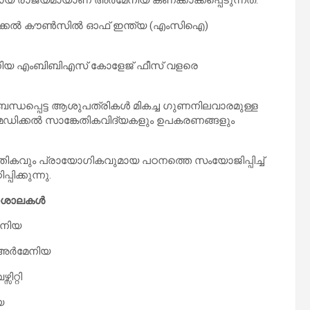
ക്കൽ കൗൺസിൽ ഓഫ് ഇന്ത്യ (എംസിഐ)
നിയ എംബിബിഎസ് കോളേജ് ഫീസ് വളരെ
ധപ്പെട്ട ആശുപത്രികൾ മികച്ച ഗുണനിലവാരമുള്ള
ഡിക്കൽ സാങ്കേതികവിദ്യകളും ഉപകരണങ്ങളും
കവും പ്രായോഗികവുമായ പഠനത്തെ സംയോജിപ്പിച്ച്
ിക്കുന്നു.
ലാശാലകൾ
േനിയ
, അർമേനിയ
റ്റി
യ