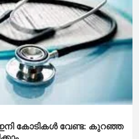
ഇനി കോടികൾ വേണ്ട: കുറഞ്ഞ
്കാം