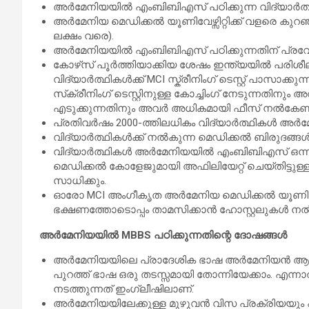
അർമേനിയയിൽ എംബിബിഎസ് പഠിക്കുന്ന വിദ്യാർത്ഥ
അർമേനിയ മെഡിക്കൽ യൂണിവേഴ്സിറ്റിക്ക് വളരെ കു
ലക്ഷം വരെ).
അർമേനിയയിൽ എംബിബിഎസ് പഠിക്കുന്നതിന് പ്രവ
കോഴ്‌സ് പൂർത്തിയാക്കിയ ശേഷം ഇന്ത്യയിൽ പരിശ
വിദ്യാർത്ഥികൾക്ക് MCI സ്ക്രീനിംഗ് ടെസ്റ്റ് പാസാക
സ്‌ക്രീനിംഗ് ടെസ്റ്റിനുള്ള കോച്ചിംഗ് നേടുന്നതിന
എടുക്കുന്നതിനും അവർ അധികമായി ഫീസ് നൽകേണ്ട
പ്രതിവർഷം 2000-ത്തിലധികം വിദ്യാർത്ഥികൾ അർ
വിദ്യാർത്ഥികൾക്ക് നൽകുന്ന മെഡിക്കൽ ബിരുദങ്ങൾ WH
വിദ്യാർത്ഥികൾ അർമേനിയയിൽ എംബിബിഎസ് ഒന്നാ
മെഡിക്കൽ കോളേജുമായി അഫിലിയേറ്റ് ചെയ്തിട്ടുള
സാധിക്കും.
ഓരോ MCI അംഗീകൃത അർമേനിയ മെഡിക്കൽ യൂണിവേഴ്സി
ഭക്ഷണത്തോടൊപ്പം താമസിക്കാൻ ഹോസ്റ്റലുകൾ നൽക
അർമേനിയയിൽ MBBS പഠിക്കുന്നതിന്റെ ദോഷങ്ങൾ
അർമേനിയയിലെ പ്രാദേശിക ഭാഷ അർമേനിയൻ ആയതിനാ
പുറത്ത് ഭാഷ ഒരു തടസ്സമായി തോന്നിയേക്കാം. എ
നടത്തുന്നത് ഇംഗ്ലീഷിലാണ്.
അർമേനിയയിലേക്കുള്ള മുഴുവൻ വിസ പ്രക്രിയയു