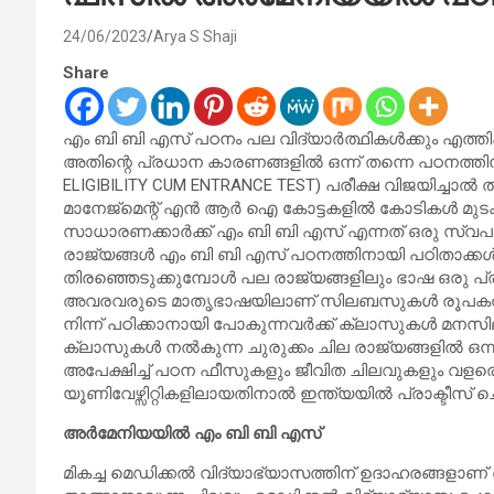
24/06/2023
Arya S Shaji
Share
എം ബി ബി എസ് പഠനം പല വിദ്യാർത്ഥികൾക്കും എത്തിപ്പിടി
അതിന്റെ പ്രധാന കാരണങ്ങളിൽ ഒന്ന് തന്നെ പഠനത്തിനാ
ELIGIBILITY CUM ENTRANCE TEST) പരീക്ഷ വിജയിച്ചാൽ തന
മാനേജ്‌മെന്റ്‌ എൻ ആർ ഐ കോട്ടകളിൽ കോടികൾ മുടക്ക
സാധാരണക്കാർക്ക് എം ബി ബി എസ് എന്നത് ഒരു സ്വപ
രാജ്യങ്ങൾ എം ബി ബി എസ് പഠനത്തിനായി പഠിതാക്കൾ 
തിരഞ്ഞെടുക്കുമ്പോൾ പല രാജ്യങ്ങളിലും ഭാഷ ഒരു പ്രശ്ന
അവരവരുടെ മാതൃഭാഷയിലാണ് സിലബസുകൾ രൂപകൽപന ച
നിന്ന് പഠിക്കാനായി പോകുന്നവർക്ക് ക്ലാസുകൾ മനസ
ക്ലാസുകൾ നൽകുന്ന ചുരുക്കം ചില രാജ്യങ്ങളിൽ ഒന്ന
അപേക്ഷിച്ച് പഠന ഫീസുകളും ജീവിത ചിലവുകളും വള
യൂണിവേഴ്സിറ്റികളിലായതിനാൽ ഇന്ത്യയിൽ പ്രാക്ടീസ് 
അർമേനിയയിൽ എം ബി ബി എസ്
മികച്ച മെഡിക്കൽ വിദ്യാഭ്യാസത്തിന് ഉദാഹരങ്ങളാ