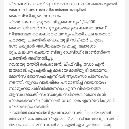
പ്രകാശനം ചെയ്തു. നിയമസഭാംഗമായ കാലം മുതൽ
തന്നെ നിയമസഭാ പ്രവർത്തനങ്ങളിൽ
ലൈബ്രറിയുടെ സേവനം
പ്രയോജനപ്പെടുത്തിയിട്ടുണ്ടെന്നും 1,14,000
വൈവിധ്യമാർന്ന പുസ്തകങ്ങളുടെ കലവറയാണ്
നിയമസഭാ ലൈബ്രറിയെന്നും പ്രതിപക്ഷ നേതാവ്
പറഞ്ഞു. ചടങ്ങിൽ ഡെപ്യൂട്ടി സ്പീക്കർ ചിറ്റയം
ഗോപകുമാർ അധ്യക്ഷത വഹിച്ചു. ലോഗോ
രൂപകല്പന ചെയ്ത ബിജു ഡേവിഡ് ജോൺസിനെ
ചടങ്ങിൽ അഭിനന്ദിച്ചു.
റവന്യൂ മന്ത്രി കെ.രാജൻ, ചീഫ് വിപ്പ് ഡോ എൻ
ജയരാജ്, എം.എൽ.എ മാരായ മാത്യു ടി തോമസ്,
മോൻസ് ജോസഫ് എന്നിവർ ആശംസാ പ്രസംഗം
നടത്തി. നൂറാം വാർഷികം പ്രമാണിച്ച് വായനയും
സാമൂഹ്യ പരിവർത്തനവും എന്ന വിഷയത്തെ
ആസ്പദമാക്കി സംസ്‌കൃത സർവകലാശാല മുൻ
പ്രൊവൈസ് ചാൻസലർ ഡോ. കെ.എസ്.രവികുമാർ
പ്രഭാഷണം നടത്തി.
ചടങ്ങിൽ ലൈബ്രറി ഉപദേശക സമിതി ചെയർമാൻ
തോമസ് കെ.തോമസ് എം.എൽ.എ സ്വാഗതവും സമിതി
അംഗം കെ. അൻസലൻ എം.എൽ.എ കൃതജ്ഞതയും