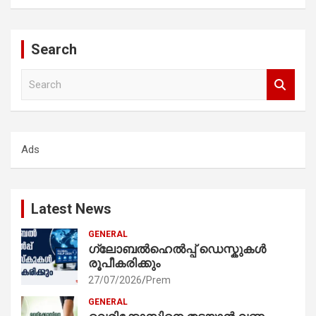
Search
S
e
a
r
c
Ads
h
Latest News
GENERAL
ഗ്ലോബൽഹെൽപ്പ് ഡെസ്കുകൾ
രൂപീകരിക്കും
27/07/2026
Prem
GENERAL