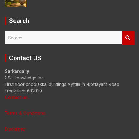
Search
S
e
a
r
Contact US
c
h
Sarkardaily
G&L knowledge Inc.
First floor choolakkal buildings Vyttila jn -kottayam Road
Ernakulam 682019
Contact us
Terms & Conditions
Disclaimer