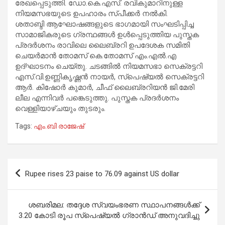
രേഖപ്പെടുത്തി. ഡോ.കെ.എസ്. രവികുമാറിനുള്ള
നിയമസഭയുടെ ഉപഹാരം സ്പീക്കർ നൽകി.
ശതാബ്ദി ആഘോഷങ്ങളുടെ ഭാഗമായി സംഘടിപ്പിച്ച
സാമാജികരുടെ ഗ്രന്ഥങ്ങൾ ഉൾപ്പെടുത്തിയ പുസ്തക
പ്രദർശനം രാവിലെ ലൈബ്രറി ഉപദേശക സമിതി
ചെയർമാൻ തോമസ് കെ.തോമസ് എം.എൽ.എ
ഉദ്ഘാടനം ചെയ്തു. ചടങ്ങിൽ നിയമസഭാ സെക്രട്ടറി
എസ്.വി.ഉണ്ണികൃഷ്ണൻ നായർ, സ്‌പെഷ്യൽ സെക്രട്ടറി
ആർ. കിഷോർ കുമാർ, ചീഫ് ലൈബ്രറിയൻ ജി.മേരി
ലീല എന്നിവർ പങ്കെടുത്തു. പുസ്തക പ്രദർശനം
വെള്ളിയാഴ്ചയും തുടരും.
Tags:
എം.ബി രാജേഷ്
Post
Rupee rises 23 paise to 76.09 against US dollar
navigation
ശബരിമല: തദ്ദേശ സ്വയംഭരണ സ്ഥാപനങ്ങൾക്ക്
3.20 കോടി രൂപ സ്‌പെഷ്യൽ ഗ്രാൻഡ് അനുവദിച്ചു