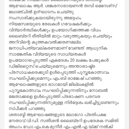
ആഘോഷം ആർ. ശങ്കരനാരായണൻ തമ്പി മെമ്പേഴ്‌സ്
ലോഞ്ചിൽ ഉദ്ഘാടനം ചെയ്തു
സംസാരിക്കുകയായിരുന്നു അദ്ദേഹം.
നിയമസഭയുടെ രേഖകൾ ഗവേഷകർക്കും
വിദ്യാർത്ഥികൾക്കും ഉപയോഗിക്കത്തക്ക വിധം
ലൈബ്രറി രീതിയിൽ മാറ്റം വരുത്തുകയും ചെയ്യും.
അറിവിന്റെ കുത്തകവൽക്കരണമല്ല
ജനാധിപത്യവല്കരണമാണ് വേണ്ടത്. ആധുനിക
സാങ്കേതിക വിദ്യയുടെ സാധ്യതകൾ
ഉപയോഗപ്പെടുത്തി ഏകദേശം 20 ലക്ഷം പേജുകൾ
ഡിജിറ്റൈസ് ചെയ്യുമെന്നും അന്താരാഷ്ട്ര
പ്രസാധകരെക്കൂടി ഉൾപ്പെടുത്തി പുസ്തകോത്സവം
സംഘടിപ്പിക്കുമെന്നും എം.ബി രാജേഷ് പറഞ്ഞു.
ആഘോഷങ്ങളുടെ ഭാഗമായി ജില്ലകളിൽ
പുസ്തകോത്സവം സംഘടിപ്പിക്കുന്നതിനും നോബൽ
ജേതാക്കളെ ഉൾപ്പെടുത്തി പ്രഭാഷണ പരമ്പര
സംഘടിപ്പിക്കുന്നതിനുമുള്ള നിർദ്ദേശം ലഭിച്ചിട്ടുണ്ടെന്നും
സ്പീക്കർ പറഞ്ഞു.
ശതാബ്ദി ആഘോഷങ്ങളുടെ ലോഗോ പ്രതിപക്ഷ
നേതാവ് വി.ഡി. സതീശൻ ലൈബ്രറി ഉപദേശക സമിതി
അംഗം ഡോ.എം.കെ.മുനീർ എം.എൽ.എ യ്ക്ക് നൽകി