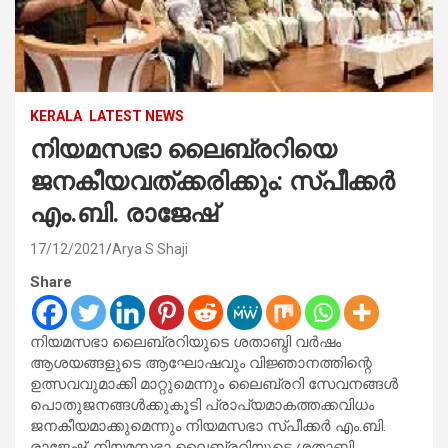
KERALA
LATEST NEWS
നിയമസഭാ ലൈബ്രറിയെ
ജനകീയവത്ക്കരിക്കും: സ്പീക്കർ
എം.ബി. രാജേഷ്
17/12/2021
Arya S Shaji
Share
നിയമസഭാ ലൈബ്രറിയുടെ ശതാബ്ദി വർഷം
ആശയങ്ങളുടെ ആഘോഷവും വിജ്ഞാനത്തിന്റെ
ഉത്സവവുമാക്കി മാറ്റുമെന്നും ലൈബ്രറി സേവനങ്ങൾ
പൊതുജനങ്ങൾക്കുകൂടി പ്രാപ്യമാകത്തക്കവിധം
ജനകീയമാക്കുമെന്നും നിയമസഭാ സ്പീക്കർ എം.ബി.
രാജേഷ്. നിയമസഭാ ലൈബ്രറിയുടെ ശതാബ്ദി