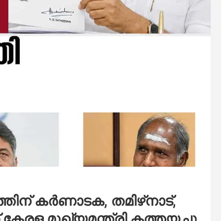
ന് കര്‍ണാടക, തമിഴ്‌നാട്,
്ക് കേരള മുഖ്യമന്ത്രി കത്തയച്ചു