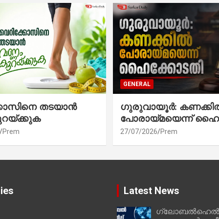
GENERAL
്കോസിനെ തടയാൻ
ഗുരുവായൂർ: കണക്കി
ുറയ്ക്കുക
പോരായ്മയെന്ന് ഹൈ
Prem
27/07/2026
Prem
ies
Latest News
ഗ്ലോബൽഹെൽപ്