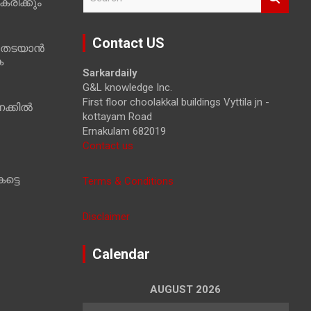
രിക്കും
e
a
r
Contact US
 തടയാൻ
c
ക
h
Sarkardaily
G&L knowledge Inc.
First floor choolakkal buildings Vyttila jn -
ക്കിൽ
kottayam Road
Ernakulam 682019
Contact us
ട്ടെ
Terms & Conditions
Disclaimer
Calendar
AUGUST 2026