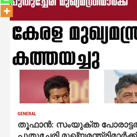
GENERAL
തൂഫാൻ: സംയുക്ത പോരാട്ടത്തി
പുതുച്ചേരി മുഖ്യമന്ത്രിമാര്‍ക