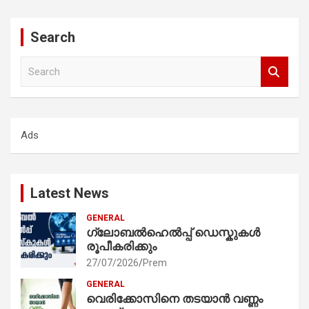
Search
S
e
a
r
c
Ads
h
Latest News
GENERAL
ഗ്ലോബൽഹെൽപ്പ് ഡെസ്കുകൾ
രൂപീകരിക്കും
27/07/2026
Prem
GENERAL
വെരിക്കോസിനെ തടയാൻ വണ്ണം