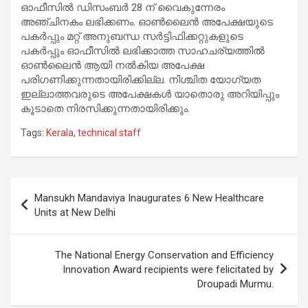
ഓഫീസിൽ ഡിസംബർ 28 ന് വൈകുന്നേരം
അഞ്ചിനകം ലഭിക്കണം. ഓൺലൈൻ അപേക്ഷയുടെ
പകർപ്പും മറ്റ് അനുബന്ധ സർട്ടിഫിക്കറ്റുകളുടെ
പകർപ്പും ഓഫീസിൽ ലഭിക്കാത്ത സാഹചര്യത്തിൽ
ഓൺലൈൻ ആയി നൽകിയ അപേക്ഷ
പരിഗണിക്കുന്നതായിരിക്കില്ല. നിശ്ചിത യോഗ്യത
ഇല്ലാത്തവരുടെ അപേക്ഷകൾ യാതൊരു അറിയിപ്പും
കൂടാതെ നിരസിക്കുന്നതായിരിക്കും.
Tags:
Kerala
,
technical staff
Post
Mansukh Mandaviya Inaugurates 6 New Healthcare
navigation
Units at New Delhi
The National Energy Conservation and Efficiency
Innovation Award recipients were felicitated by
Droupadi Murmu.