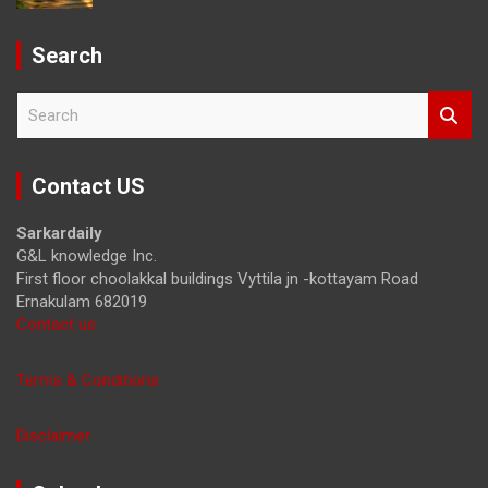
Search
S
e
a
r
Contact US
c
h
Sarkardaily
G&L knowledge Inc.
First floor choolakkal buildings Vyttila jn -kottayam Road
Ernakulam 682019
Contact us
Terms & Conditions
Disclaimer