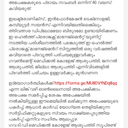
അപേക്ഷകരുടെ പ്രായം നവംബർ ഒന്നിന് 40 വയസ്
കവിയരുത്.
ഇലക്ട്രോണിക്‌സ് , ഇൻഫോർമേഷൻ ടെക്‌നോളജി,
കമ്പ്യൂട്ടർ സയൻസ് എന്നിവയിലേതിലെങ്കിലും
ത്രിവത്സര ഡിപ്ലോമയോ ബിരുദമോ ഉണ്ടായിരിക്കണം.
ഇ-ഹെൽത്ത് പ്രൊജക്റ്റ് മാനേജ്‌മെൻറ്റ് യൂണിറ്റ്
നടത്തിയ പരിശീലനത്തിൽ പങ്കെടുത്ത് ഇ-ഹെൽത്ത്
പ്രൊജക്റ്റ് മാനേജ്മെൻറ് സിസ്റ്റത്തിൽ ഒരു വർഷത്തിൽ
കവിയാതെ പ്രവൃത്തി പരിചയമുള്ളവർക്കും
ഗവൺമെന്റ് മെഡിക്കൽ കോളേജ് ആശുപത്രി, ജനറൽ
ആശുപത്രി, ജില്ലാ ആശുപത്രി എന്നിവിടങ്ങളിൽ
പ്രവർത്തി പരിചയം ഉള്ളവർക്കും മുൻഗണന.
ഉദ്യോഗാർത്ഥികൾക്ക്
https://forms.ge/MU8DVfNDq8qq
എന്ന ലിങ്ക് വഴി ഓൺലൈനായി അപേക്ഷിക്കാം .
അപേക്ഷ സമർപ്പിച്ച ശേഷം അപേക്ഷയിൽ
നൽകിയിട്ടുള്ള ഈമെയിലിൽ ലഭിക്കുന്ന അപേക്ഷയുടെ
പകർപ്പ്, ആധാർ കാർഡ്, യോഗ്യത തെളിയിക്കുന്ന
സർട്ടിഫിക്കറ്റുകളുടെ സ്വയം സാക്ഷ്യപ്പെടുത്തിയ
പകർപ്പ് എന്നിവ സഹിതം ആലപ്പുഴ
ഗവ.ടി.ഡി.മെഡിക്കൽ കോളേജ് ആശുപത്രി സൂപ്രണ്ട്