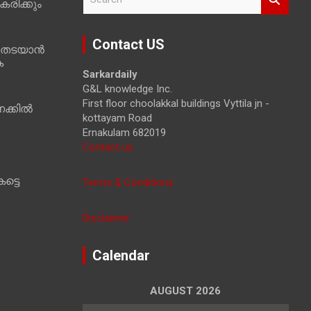
രിക്കും
e
a
r
Contact US
 തടയാൻ
c
ക
h
Sarkardaily
G&L knowledge Inc.
First floor choolakkal buildings Vyttila jn -
ക്കിൽ
kottayam Road
Ernakulam 682019
Contact us
ട്ടെ
Terms & Conditions
Disclaimer
Calendar
AUGUST 2026