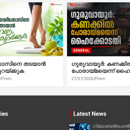
GENERAL
്കോസിനെ തടയാൻ
ഗുരുവായൂർ: കണക്കി
ുറയ്ക്കുക
പോരായ്മയെന്ന് ഹൈ
Prem
27/07/2026
Prem
ies
Latest News
ഗ്ലോബൽഹെൽപ്