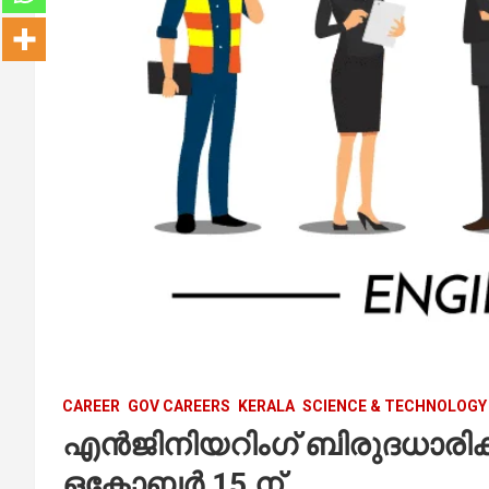
CAREER
GOV CAREERS
KERALA
SCIENCE & TECHNOLOGY
എൻജിനിയറിംഗ് ബിരുദധാരിക
ഒക്ടോബർ 15 ന്