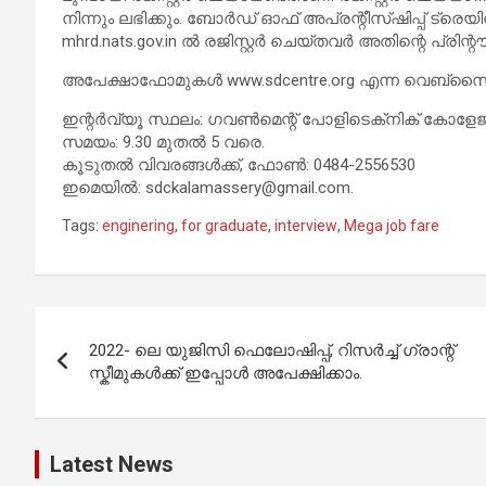
നിന്നും ലഭിക്കും. ബോർഡ് ഓഫ് അപ്രന്റീസ്ഷിപ്പ് ട
mhrd.nats.gov.in ൽ രജിസ്റ്റർ ചെയ്തവർ അതിന്റെ പ്രിന്റ
അപേക്ഷാഫോമുകൾ www.sdcentre.org എന്ന വെബ്‌സൈറ
ഇന്റർവ്യൂ സ്ഥലം: ഗവൺമെന്റ് പോളിടെക്‌നിക് കോളേജ്,
സമയം: 9.30 മുതൽ 5 വരെ.
കൂടുതൽ വിവരങ്ങൾക്ക്, ഫോൺ: 0484-2556530
ഇമെയിൽ: sdckalamassery@gmail.com.
Tags:
enginering
,
for graduate
,
interview
,
Mega job fare
Post
2022- ലെ യുജിസി ഫെലോഷിപ്പ്, റിസർച്ച് ഗ്രാന്റ്
navigation
സ്കീമുകൾക്ക് ഇപ്പോൾ അപേക്ഷിക്കാം.
Latest News