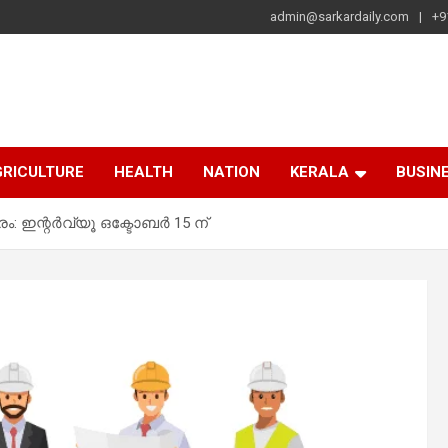
admin@sarkardaily.com
+9
a
e
RICULTURE
HEALTH
NATION
KERALA
BUSIN
 ഇന്റർവ്യൂ ഒക്ടോബർ 15 ന്