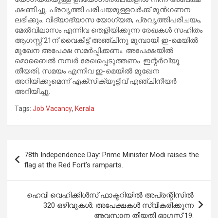
ക്ഷണിച്ചു. പ്രവൃത്തി പരിചയമുള്ളവര്‍ക്ക് മുന്‍ഗണന
ലഭിക്കും. വിദ്യാഭ്യാസ യോഗ്യത, പ്രവൃത്തിപരിചയം,
മേല്‍വിലാസം എന്നിവ തെളിയിക്കുന്ന രേഖകള്‍ സഹിതം
ആഗസ്റ്റ് 21ന് വൈകീട്ട് അഞ്ചിനു മുമ്പായി ഇ-മെയില്‍
മുഖേന അപേക്ഷ സമര്‍പ്പിക്കണം. അപേക്ഷയില്‍
മൊബൈല്‍ നമ്പര്‍ രേഖപ്പെടുത്തണം. ഇന്റര്‍വ്യൂ
തീയതി, സമയം എന്നിവ ഇ-മെയില്‍ മുഖേന
അറിയിക്കുമെന്ന് എക്‌സിക്യൂട്ടീവ് എഞ്ചിനീയര്‍
അറിയിച്ചു.
Tags:
Job Vacancy
,
Kerala
Post
78th Independence Day: Prime Minister Modi raises the
navigation
flag at the Red Fort’s ramparts.
ഹെവി വെഹിക്കിൾസ് ഫാക്ടറിയിൽ അപ്രന്റിസിൽ
320 ഒഴിവുകള്‍: അപേക്ഷകൾ സ്വീകരിക്കുന്ന
അവസാന തീയതി ഓഗസ്റ്റ് 19.