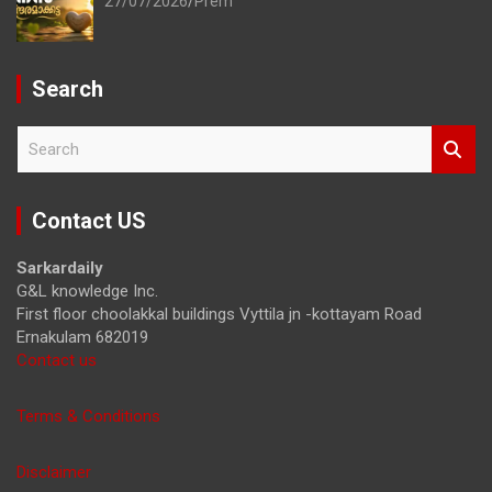
27/07/2026
Prem
Search
S
e
a
r
Contact US
c
h
Sarkardaily
G&L knowledge Inc.
First floor choolakkal buildings Vyttila jn -kottayam Road
Ernakulam 682019
Contact us
Terms & Conditions
Disclaimer