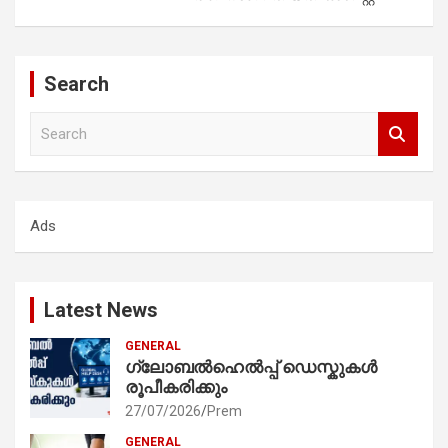
Search
S
e
a
r
c
Ads
h
Latest News
GENERAL
ഗ്ലോബൽഹെൽപ്പ് ഡെസ്കുകൾ
രൂപീകരിക്കും
27/07/2026
Prem
GENERAL