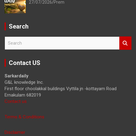
27/07/2026
Prem
Search
S
e
a
r
Contact US
c
h
Sarkardaily
G&L knowledge Inc.
First floor choolakkal buildings Vyttila jn -kottayam Road
Ernakulam 682019
Contact us
Terms & Conditions
Disclaimer