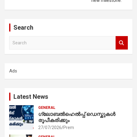
new milestone.
Search
S
e
a
r
c
Ads
h
Latest News
GENERAL
ഗ്ലോബൽഹെൽപ്പ് ഡെസ്കുകൾ
രൂപീകരിക്കും
27/07/2026
Prem
GENERAL