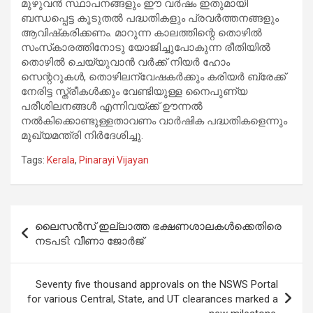
മുഴുവൻ സ്ഥാപനങ്ങളും ഈ വർഷം ഇതുമായി
ബന്ധപ്പെട്ട കൂടുതൽ പദ്ധതികളും പ്രവർത്തനങ്ങളും
ആവിഷ്‌കരിക്കണം. മാറുന്ന കാലത്തിന്റെ തൊഴിൽ
സംസ്‌കാരത്തിനോടു യോജിച്ചുപോകുന്ന രീതിയിൽ
തൊഴിൽ ചെയ്യുവാൻ വർക്ക് നിയർ ഹോം
സെന്ററുകൾ, തൊഴിലന്വേഷകർക്കും കരിയർ ബ്രേക്ക്
നേരിട്ട സ്ത്രീകൾക്കും വേണ്ടിയുള്ള നൈപുണ്യ
പരീശിലനങ്ങൾ എന്നിവയ്ക്ക് ഊന്നൽ
നൽകിക്കൊണ്ടുള്ളതാവണം വാർഷിക പദ്ധതികളെന്നും
മുഖ്യമന്ത്രി നിർദേശിച്ചു.
Tags:
Kerala
,
Pinarayi Vijayan
Post
ലൈസൻസ് ഇല്ലാത്ത ഭക്ഷണശാലകൾക്കെതിരെ
navigation
നടപടി: വീണാ ജോർജ്
Seventy five thousand approvals on the NSWS Portal
for various Central, State, and UT clearances marked a