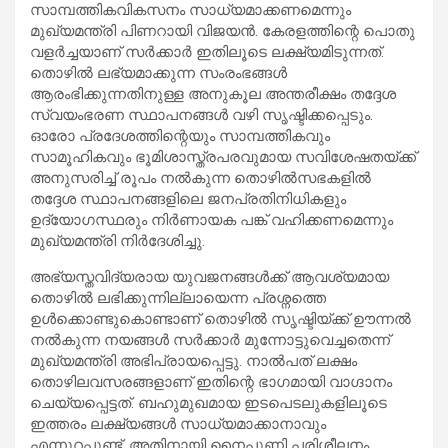
സാമ്പത്തികവികസനം സാധ്യമാക്കണമെന്നും
മുഖ്യമന്ത്രി പിണറായി വിജയൻ. കേരളത്തിന്റെ പൊതു
വളർച്ചയാണ് സർക്കാർ ഇതിലൂടെ ലക്ഷ്യമിടുന്നത്.
തൊഴിൽ ലഭ്യമാക്കുന്ന സംരംഭങ്ങൾ
ആരംഭിക്കുന്നതിനുള്ള അനുകൂല അന്തരീക്ഷം തദ്ദേശ
സ്വയംഭരണ സ്ഥാപനങ്ങൾ വഴി സൃഷ്ടിക്കപ്പെടും.
ഓരോ പ്രദേശത്തിന്റെയും സാമ്പത്തികവും
സാമൂഹികവും ഭൂമിശാസ്ത്രപരവുമായ സവിശേഷതയ്ക്ക്
അനുസരിച്ച് രൂപം നൽകുന്ന തൊഴിൽസഭകളിൽ
തദ്ദേശ സ്ഥാപനങ്ങളിലെ ജനപ്രതിനിധികളും
ഉദ്യോഗസ്ഥരും നിർണായക പങ്ക് വഹിക്കണമെന്നും
മുഖ്യമന്ത്രി നിർദേശിച്ചു.
അഭ്യസ്തവിദ്യരായ യുവജനങ്ങൾക്ക് ആവശ്യമായ
തൊഴിൽ ലഭിക്കുന്നില്ലായെന്ന പ്രശ്നത്തെ
ഉൾക്കൊണ്ടുകൊണ്ടാണ് തൊഴിൽ സൃഷ്ടിയ്ക്ക് ഊന്നൽ
നൽകുന്ന നയങ്ങൾ സർക്കാർ മുന്നോട്ടുവെച്ചതെന്ന്
മുഖ്യമന്ത്രി അഭിപ്രായപ്പെട്ടു. നാൽപത് ലക്ഷം
തൊഴിലവസരങ്ങളാണ് ഇതിന്റെ ഭാഗമായി വാഗ്ദാനം
ചെയ്യപ്പെട്ടത്. ബഹുമുഖമായ ഇടപെടലുകളിലൂടെ
ഇത്തരം ലക്ഷ്യങ്ങൾ സാധ്യമാക്കാനാവും
എന്നുറപ്പുണ്ട്. അതിനായി നൈപുണി പരിശീലനം,