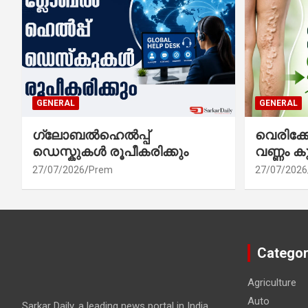
GENERAL
GENERAL
ഗ്ലോബൽഹെൽപ്പ്
വെരിക
ഡെസ്കുകൾ രൂപീകരിക്കും
വണ്ണം ക
27/07/2026
Prem
27/07/2026
Categor
Agriculture
Auto
Sarkar Daily, a leading news portal in India,