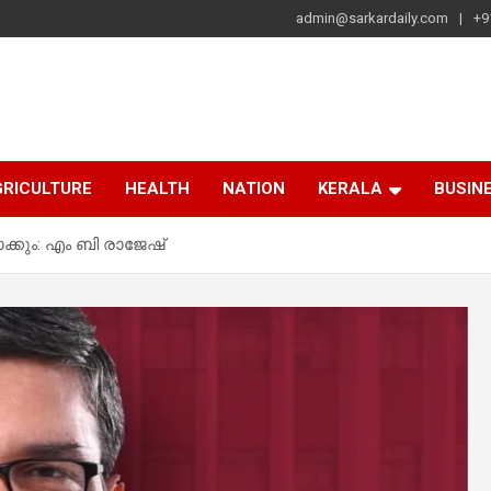
admin@sarkardaily.com
+9
a
e
RICULTURE
HEALTH
NATION
KERALA
BUSIN
്കും: എം ബി രാജേഷ്