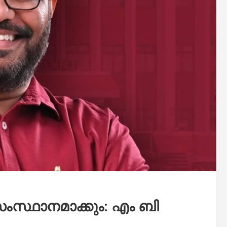
ംസ്ഥാനമാക്കും: എം ബി