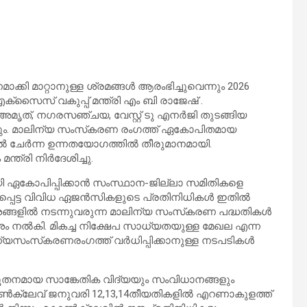
്കി മാറ്റാനുള്ള ശ്രമങ്ങൾ ആരംഭിച്ചുവെന്നും 2026
സൈസ് വകുപ്പ് മന്ത്രി എം ബി രാജേഷ് .
മൃത്, നഗരസഞ്ചയ, വേസ്റ്റ് ടു എനർജി തുടങ്ങിയ
യും. മാലിന്യ സംസ്‌കരണ രംഗത്ത് ഏകോപിതമായ
യിൽ ചേർന്ന ഉന്നതയോഗത്തിൽ തീരുമാനമായി.
ത്രി നിർദേശിച്ചു.
 ഏകോപിപ്പിക്കാൻ സംസ്ഥാന-ജില്ലാ സമിതികളെ
ധപ്പെട്ട വിവിധ ഏജൻസികളുടെ പ്രതിനിധികൾ ഇതിൽ
ശങ്ങളിൽ നടന്നുവരുന്ന മാലിന്യ സംസ്‌കരണ പദ്ധതികൾ
േശം നൽകി. മികച്ച നിക്ഷേപ സാധ്യതയുള്ള മേഖല എന്ന
്യസംസ്‌കരണരംഗത്ത് വർധിപ്പിക്കാനുള്ള നടപടികൾ
തനമായ സാങ്കേതിക വിദ്യയും സംവിധാനങ്ങളും
 കോൺക്ലേവ് ജനുവരി 12,13,14തീയതികളിൽ എറണാകുളത്ത്