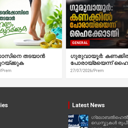
GENERAL
്കോസിനെ തടയാൻ
ഗുരുവായൂർ: കണക്കി
ുറയ്ക്കുക
പോരായ്മയെന്ന് ഹൈ
Prem
27/07/2026
Prem
ies
Latest News
ഗ്ലോബൽഹെൽപ്
ഡെസ്കുകൾ രൂപീക