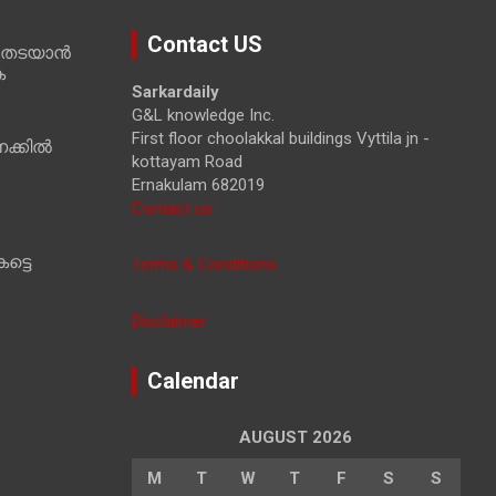
a
r
Contact US
 തടയാൻ
c
ക
h
Sarkardaily
G&L knowledge Inc.
First floor choolakkal buildings Vyttila jn -
ക്കിൽ
kottayam Road
Ernakulam 682019
Contact us
ട്ടെ
Terms & Conditions
Disclaimer
Calendar
AUGUST 2026
M
T
W
T
F
S
S