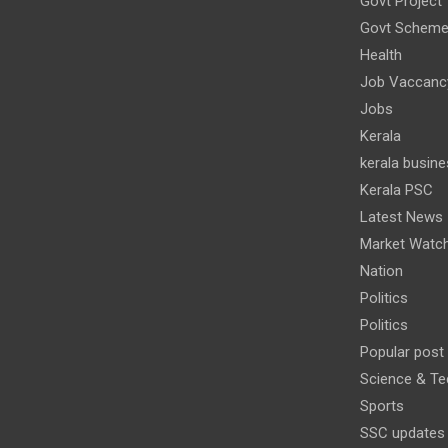
Govt Project
Govt Schem
Health
Job Vaccanc
Jobs
Kerala
kerala busine
Kerala PSC
Latest News
Market Watc
Nation
Politics
Politics
Popular post
Science & Te
Sports
SSC updates