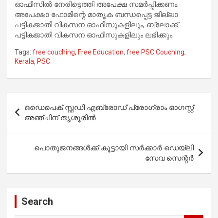
ഓഫീസിൽ നേരിട്ടെത്തി അപേക്ഷ സമർപ്പിക്കണം.
അപേക്ഷാ ഫോമിന്റെ മാതൃക ബന്ധപ്പെട്ട ജില്ലാ
പട്ടികജാതി വികസന ഓഫീസുകളിലും, ബ്ലോക്ക്
പട്ടികജാതി വികസന ഓഫീസുകളിലും ലഭിക്കും.
Tags:
free couching
,
Free Education
,
free PSC Couching
,
Kerala
,
PSC
Post
ഒഡെപെക് സ്റ്റഡി എബ്രോഡ് പ്രോഗ്രാം ഓഗസ്റ്റ്
navigation
അഞ്ചിന് തൃശൂരിൽ
പൊതുജനങ്ങൾക്ക് കൂട്ടായി സർക്കാർ ഡെയ്‌ലി
സേവ സെന്റർ
Search