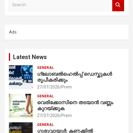
S
e
a
r
c
Ads
h
Latest News
GENERAL
ഗ്ലോബൽഹെൽപ്പ് ഡെസ്കുകൾ
രൂപീകരിക്കും
27/07/2026
Prem
GENERAL
വെരിക്കോസിനെ തടയാൻ വണ്ണം
കുറയ്ക്കുക
27/07/2026
Prem
GENERAL
ഗുരുവായൂർ: കണക്കിൽ