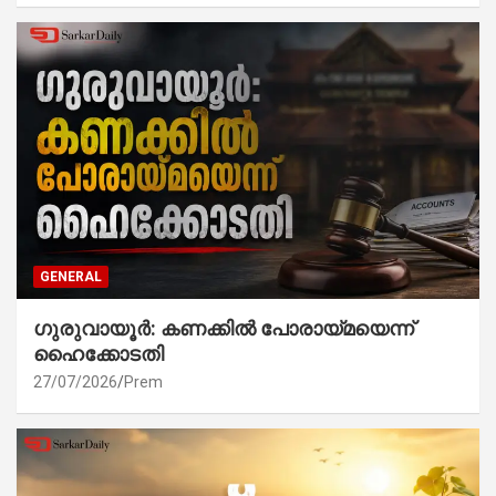
GENERAL
ഗുരുവായൂർ: കണക്കിൽ പോരായ്മയെന്ന്
ഹൈക്കോടതി
27/07/2026
Prem