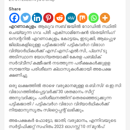
Share
എറണാകുളം
: ആലുവ സബ് ജയിൽ റോഡിൽ സ്ഥിതി
ചെയ്യുന്ന ഗവ. പ്രീ. എക്‌സാമിനേഷൻ ട്രെയിനിംഗ്
സെന്ററിൽ എറണാകുളം, കോട്ടയം, ഇടുക്കി, ആലപ്പുഴ
ജില്ലകളിലുള്ള പട്ടികജാതി/ പട്ടികവർഗ വിഭാഗ
വിദ്യാർഥികൾക്ക് എസ്.എസ്.എൽ.സി., പ്ലസ് ടു
അടിസ്ഥാന യോഗ്യതയാക്കി കേരള പബ്ലിക്
സർവ്വീസ് കമ്മീഷൻ നടത്തുന്ന പരീക്ഷകൾക്കുളള
സൗജന്യ പരിശീലന ക്ലാസുകൾക്കായി അപേക്ഷ
ക്ഷണിച്ചു.
ഒരു ലക്ഷത്തിൽ താഴെ വരുമാനമുള്ള ഒ.ബി.സി/ ഒ.ഇ.സി
വിഭാഗത്തിൽപ്പെട്ടവർക്ക് 30 ശതമാനം സീറ്റ്
അനുവദിക്കും. പരിശീലനത്തിന് തെരഞ്ഞെടുക്കുന്ന
പട്ടികജാതി / പട്ടികവർഗ വിഭാഗ വിദ്യാർഥികൾക്ക്
നിയമാനുസൃതം സ്‌റ്റൈപ്പന്റ് ലഭിക്കും.
അപേക്ഷകർ ഫോട്ടോ, ജാതി, വരുമാനം, എന്നിവയുടെ
സർട്ടിഫിക്കറ്റ് സഹിതം 2023 ഓഗസ്റ്റ് 10 ന് മുൻപ്