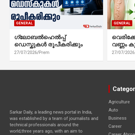
GENERAL
GENERAL
ഗ്ലോബൽഹെൽപ്പ്
വെരിക
ഡെസ്കുകൾ രൂപീകരിക്കും
വണ്ണം ക
27/07/2026
Prem
27/07/2026
Categor
Agriculture
Auto
Sarkar Daily, a leading news portal in India,
Business
was established by a team of journalists and
technical professionals around the
Career
world,three years ago, with an aim to
Career Abro