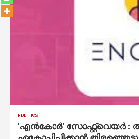
POLITICS
‘എന്‍കോര്‍’ സോഫ്റ്റ്‌വെയർ :
ഏകോപിപ്പിക്കാൻ തിരഞ്ഞെടുപ്പ