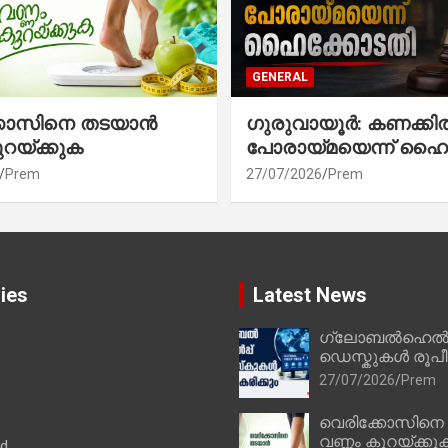
GENERAL
്കോസിനെ തടയാൻ
ഗുരുവായൂർ: കണക്കി
ുറയ്ക്കുക
പോരായ്മയെന്ന് ഹൈ
Prem
27/07/2026
Prem
ies
Latest News
ഗ്ലോബൽഹെൽപ്
ഡെസ്കുകൾ രൂപീക
27/07/2026
Prem
വെരിക്കോസിനെ
വണ്ണം കുറയ്ക്കു
ad