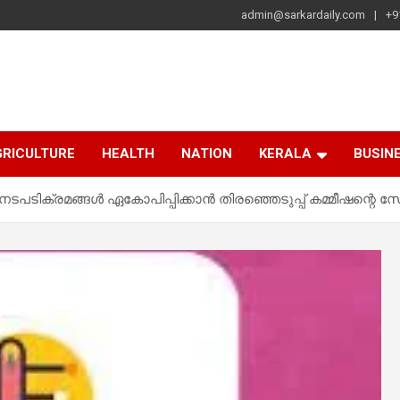
admin@sarkardaily.com
+9
a
e
RICULTURE
HEALTH
NATION
KERALA
BUSIN
പ് നടപടിക്രമങ്ങൾ ഏകോപിപ്പിക്കാൻ തിരഞ്ഞെടുപ്പ് കമ്മീഷന്റെ സോ