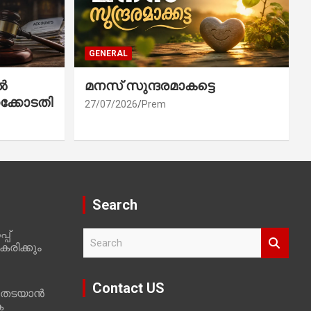
GENERAL
ൽ
മനസ് സുന്ദരമാകട്ടെ
ക്കോടതി
27/07/2026
Prem
Search
പ്
S
രിക്കും
e
a
r
Contact US
 തടയാൻ
c
ക
h