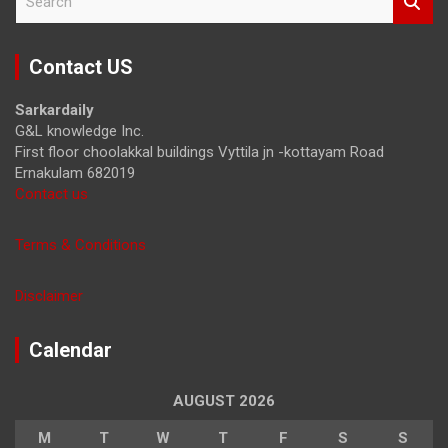
e
a
r
Contact US
c
h
Sarkardaily
G&L knowledge Inc.
First floor choolakkal buildings Vyttila jn -kottayam Road
Ernakulam 682019
Contact us
Terms & Conditions
Disclaimer
Calendar
AUGUST 2026
M
T
W
T
F
S
S