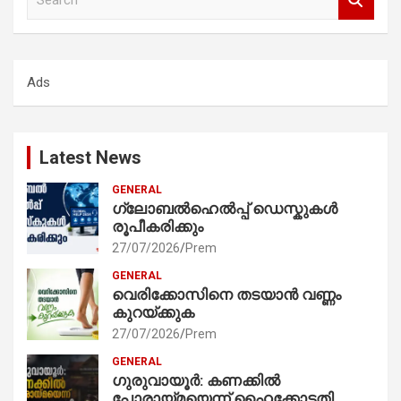
e
a
r
c
Ads
h
Latest News
GENERAL
ഗ്ലോബൽഹെൽപ്പ് ഡെസ്കുകൾ
രൂപീകരിക്കും
27/07/2026
Prem
GENERAL
വെരിക്കോസിനെ തടയാൻ വണ്ണം
കുറയ്ക്കുക
27/07/2026
Prem
GENERAL
ഗുരുവായൂർ: കണക്കിൽ
പോരായ്മയെന്ന് ഹൈക്കോടതി