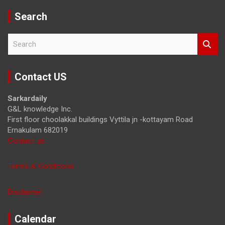
Search
S
e
a
r
Contact US
c
h
Sarkardaily
G&L knowledge Inc.
First floor choolakkal buildings Vyttila jn -kottayam Road
Ernakulam 682019
Contact us
Terms & Conditions
Disclaimer
Calendar