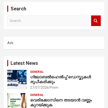
Search
S
e
a
r
c
Ads
h
Latest News
GENERAL
ഗ്ലോബൽഹെൽപ്പ് ഡെസ്കുകൾ
രൂപീകരിക്കും
27/07/2026
Prem
GENERAL
വെരിക്കോസിനെ തടയാൻ വണ്ണം
കുറയ്ക്കുക