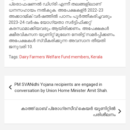
പ്രൊഫഷണല്‍ ഡിഗ്രി എന്നീ തലങ്ങളിലാണ്
ധനസഹായം നൽകുക. അപേക്ഷകള്ർ 2022-23
അക്കാദമിക് വര്‍ഷത്തില്‍ പഠനം പൂര്‍ത്തീകരിച്ചവരും
2023-24 വര്‍ഷം യോഗ്യതാ സര്‍ട്ടിഫിക്കറ്റ്
കരസ്ഥമാക്കിയവരും ആയിരിക്കണം. അപേക്ഷകൾ
ക്ഷീരവികസന യൂണിറ്റ് മുഖേന നേരിട്ട് സമര്‍പ്പിക്കണം.
അപേക്ഷകൾ സ്വീകരിക്കുന്ന അവസാന തീയതി
ജനുവരി 10.
Tags:
Dairy Farmers Welfare Fund members
,
Kerala
Post
PM SVANidhi Yojana recipients are engaged in
navigation
conversation by Union Home Minister Amit Shah.
കാത്ത് ലാബ് പ്രോഗ്രസീവ് കെയർ യൂണിറ്റിൽ
പരിശീലനം