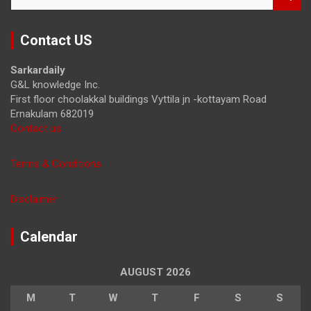
e
a
r
Contact US
c
h
Sarkardaily
G&L knowledge Inc.
First floor choolakkal buildings Vyttila jn -kottayam Road
Ernakulam 682019
Contact us
Terms & Conditions
Disclaimer
Calendar
AUGUST 2026
M
T
W
T
F
S
S