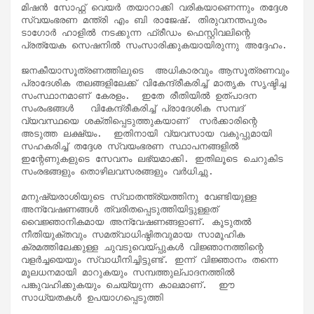
മിഷൻ സോഫ്റ്റ് വെയർ തയാറാക്കി വരികയാണെന്നും തദ്ദേശ 
സ്വയംഭരണ മന്ത്രി എം ബി രാജേഷ്. തിരുവനന്തപുരം 
ടാഗോർ ഹാളിൽ നടക്കുന്ന ഫ്രീഡം ഫെസ്റ്റിവലിന്റെ 
പ്രത്യേക സെഷനിൽ സംസാരിക്കുകയായിരുന്നു അദ്ദേഹം.

ജനകീയാസൂത്രണത്തിലുടെ  അധികാരവും ആസൂത്രണവും 
പ്രാദേശിക തലങ്ങളിലേക്ക് വികേന്ദ്രീകരിച്ച് മാതൃക സൃഷ്ടിച്ച 
സംസ്ഥാനമാണ് കേരളം.  ഇതേ രീതിയിൽ ഉത്പാദന 
സംരംഭങ്ങൾ   വികേന്ദ്രീകരിച്ച് പ്രാദേശിക സമ്പദ് 
വ്യവസ്ഥയെ ശക്തിപ്പെടുത്തുകയാണ്  സർക്കാരിന്റെ 
അടുത്ത ലക്ഷ്യം.  ഇതിനായി വ്യവസായ വകുപ്പുമായി 
സഹകരിച്ച് തദ്ദേശ സ്വയംഭരണ സ്ഥാപനങ്ങളിൽ 
ഇന്റേണുകളുടെ സേവനം ലഭ്യമാക്കി. ഇതിലൂടെ ചെറുകിട 
സംരഭങ്ങളും തൊഴിലവസരങ്ങളും വർധിച്ചു.

മനുഷ്യരാശിയുടെ സ്വാതന്ത്ര്യത്തിനു വേണ്ടിയുള്ള 
അന്വേഷണങ്ങൾ ത്വരിതപ്പെടുത്തിയിട്ടുള്ളത് 
വൈജ്ഞാനികമായ അന്വേഷണങ്ങളാണ്. കൂടുതൽ 
നീതിയുക്തവും സമത്വാധിഷ്ഠിതവുമായ സാമൂഹിക 
ക്രമത്തിലേക്കുള്ള ചുവടുവെയ്പ്പുകൾ വിജ്ഞാനത്തിന്റെ 
വളർച്ചയെയും സ്വാധീനിച്ചിട്ടുണ്ട്. ഇന്ന് വിജ്ഞാനം തന്നെ 
മൂലധനമായി മാറുകയും സമ്പത്തുല്പാദനത്തിൽ 
പങ്കുവഹിക്കുകയും ചെയ്യുന്ന കാലമാണ്.  ഈ 
സാധ്യതകൾ ഉപയാഗപ്പെടുത്തി
