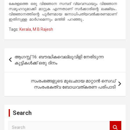
കേരളത്തെ ഒരു വിജ്ഞാന സമ്പദ് വ്യവസ്ഥയും വിജ്ഞാന 
സമൂഹവുമാക്കി മാറ്റുക എന്നതാണ് സർക്കാരിന്റെ ലക്ഷ്യം. 
വിജ്ഞാനത്തിന്റെ പൂർണമായ ജനാധിപത്യവൽക്കരണമാണ് 
ഇതിനുള്ള മാർഗമെന്നും മന്ത്രി പറഞ്ഞു.
Tags:
Kerala
,
M B Rajesh
Post
ആഗസ്റ്റ് 16: ബൗദ്ധികവെല്ലുവിളി നേരിടുന്ന
navigation
കുട്ടികൾക്ക് ഒരു ദിനം
സംരംഭങ്ങളുടെ മുഖഛായ മാറ്റാന്‍ സെഡ്
സംരംഭകത്വ ബോധവത്കരണ പരിപാടി
Search
S
e