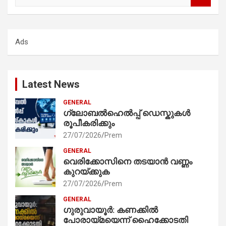
a
r
c
Ads
h
Latest News
GENERAL
ഗ്ലോബൽഹെൽപ്പ് ഡെസ്കുകൾ
രൂപീകരിക്കും
27/07/2026
Prem
GENERAL
വെരിക്കോസിനെ തടയാൻ വണ്ണം
കുറയ്ക്കുക
27/07/2026
Prem
GENERAL
ഗുരുവായൂർ: കണക്കിൽ
പോരായ്മയെന്ന് ഹൈക്കോടതി