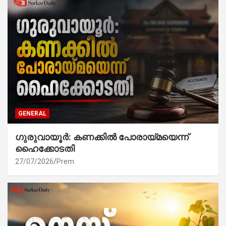
GENERAL
ഗുരുവായൂർ: കണക്കിൽ പോരായ്മയെന്ന്
ഹൈക്കോടതി
27/07/2026
Prem