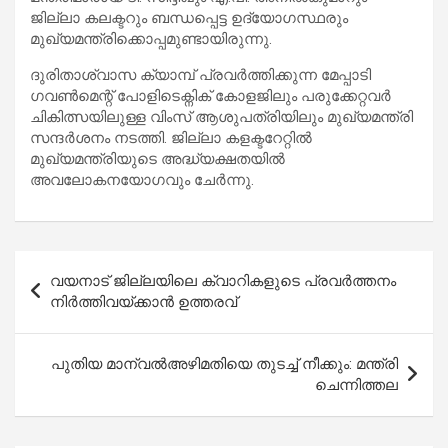
ജില്ലാ കലക്ടറും ബന്ധപ്പെട്ട ഉദ്യോഗസ്ഥരും
മുഖ്യമന്ത്രിക്കൊപ്പമുണ്ടായിരുന്നു.
ദുരിതാശ്വാസ ക്യാമ്പ് പ്രവർത്തിക്കുന്ന മേപ്പാടി
ഗവൺമെന്റ് പോളിടെക്നിക് കോളജിലും പരുക്കേറ്റവർ
ചികിത്സയിലുള്ള വിംസ് ആശുപത്രിയിലും മുഖ്യമന്ത്രി
സന്ദർശനം നടത്തി. ജില്ലാ കളക്ടറേറ്റിൽ
മുഖ്യമന്ത്രിയുടെ അദ്ധ്യക്ഷതയിൽ
അവലോകനയോഗവും ചേർന്നു.
Post
വയനാട് ജില്ലയിലെ ക്വാറികളുടെ പ്രവർത്തനം
navigation
നിർത്തിവയ്ക്കാൻ ഉത്തരവ്
പുതിയ മാന്വൽഅഴിമതിയെ തുടച്ച് നീക്കും: മന്ത്രി
ചെന്നിത്തല