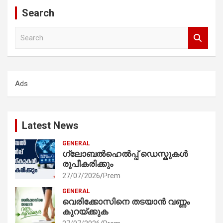
Search
S
e
a
r
c
Ads
h
Latest News
GENERAL
ഗ്ലോബൽഹെൽപ്പ് ഡെസ്കുകൾ
രൂപീകരിക്കും
27/07/2026
Prem
GENERAL
വെരിക്കോസിനെ തടയാൻ വണ്ണം
കുറയ്ക്കുക