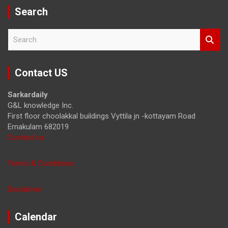
Search
S
e
a
r
Contact US
c
h
Sarkardaily
G&L knowledge Inc.
First floor choolakkal buildings Vyttila jn -kottayam Road
Ernakulam 682019
Contact us
Terms & Conditions
Disclaimer
Calendar