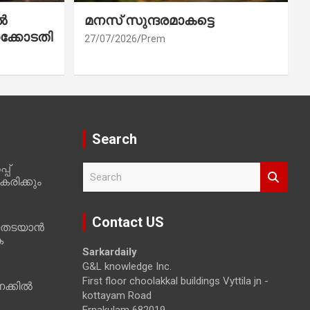
ൽ
മനസ് സുന്ദരമാകട്ടെ
ക്കോടതി
27/07/2026
Prem
Search
പ്
S
രിക്കും
e
a
r
Contact US
 തടയാൻ
c
ക
h
Sarkardaily
G&L knowledge Inc.
First floor choolakkal buildings Vyttila jn -
ക്കിൽ
kottayam Road
Ernakulam 682019