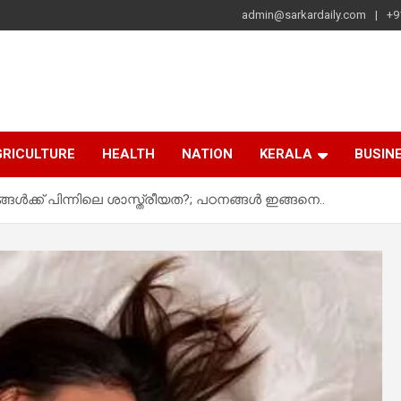
admin@sarkardaily.com
+9
a
e
RICULTURE
HEALTH
NATION
KERALA
BUSIN
ങ്ങൾക്ക് പിന്നിലെ ശാസ്ത്രീയത?; പഠനങ്ങൾ ഇങ്ങനെ..