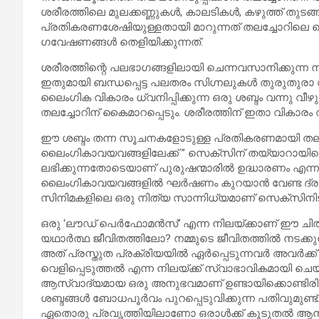
ശരീരത്തിലെ മുലക്കണ്ണുകള്‍, കാലടികള്‍, കഴുത്ത് തു
പ്രതികരണശേഷിയുള്ളതായി മാറുന്നത് തലച്ചോറിലെ സെന
ഗവേഷണങ്ങള്‍ തെളിയിക്കുന്നത്.
ശരീരത്തിന്റെ പലഭാഗങ്ങളിലായി ചെന്നവസാനിക്കുന്ന നാഡി
ഇതുമായി ബന്ധപ്പെട്ട പലതരം സിഗ്നലുകള്‍ തുരുതുരാ 
ലൈംഗിക വികാരം ധ്വനിപ്പിക്കുന്ന ഒരു ശബ്ദം വന്നു വീ
തലച്ചോറിന് കൈമാറപ്പെടും. ശരീരത്തിന് ഇതാ വികാരം 
ഈ ശബ്ദം തന്ന സൂചനകളോടുള്ള പ്രതികരണമായി തലച
ലൈംഗികാവയവങ്ങളിലേക്ക് ” സെക്‌സിന് തയ്യാറായിക
ലഭിക്കുന്നതോടെയാണ് പുരുഷന്മാരില്‍ ഉദ്ധാരണം എന്ന പ്ര
ലൈംഗികാവയവങ്ങളില്‍ ഘര്‍ഷണം കുറയാന്‍ വേണ്ട ദ്ര
സിനിമകളിലെ ഒരു നിത്യ സാന്നിധ്യമാണ് സെക്സിനിട
ഒരു ‘ലൗഡ് പെര്‍ഫോമന്‍സ്’ എന്ന നിലയ്ക്കാണ് ഈ ചിത്ര
യഥാര്‍ത്ഥ ജീവിതത്തിലോ? നമ്മുടെ ജീവിതത്തില്‍ നടക്കു
അത് പ്രസ്തുത പ്രക്രിയയില്‍ ഏര്‍പ്പെടുന്നവര്‍ അവര്
വെളിപ്പെടുത്തല്‍ എന്ന നിലയ്ക്ക് സ്വാഭാവികമായി ചെയ
ആസ്വാദ്യമായ ഒരു അനുഭവമാണ് ഉണ്ടായിക്കൊണ്ടിരിക്കുന്
ശബ്ദങ്ങള്‍ ബോധപൂര്‍വം പുറപ്പെടുവിക്കുന്ന പതിവുമുണ്ട്
ഏതൊരു പ്രവൃത്തിയിലാണോ ഒരാള്‍ക്ക് കൂടുതല്‍ ആനന്ദ