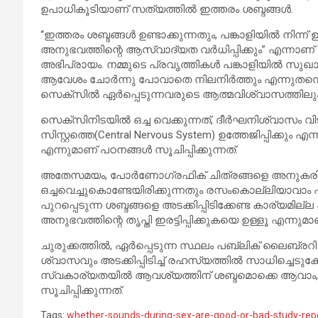
ഉപാധികൂടിയാണ് സത്യത്തില്‍ ഇത്തരം ശബ്ദങ്ങള്‍.
“ഇത്തരം ശബ്ദങ്ങള്‍ ഉണ്ടാക്കുന്നതും, പങ്കാളിയില്‍ നിന്
അനുഭവത്തിന്റെ ആസ്വാദ്യത വര്‍ധിപ്പിക്കും” എന്നാണ്
അഭിപ്രായം. നമ്മുടെ പ്രവൃത്തികള്‍ പങ്കാളിയില്‍ സുഖാന
ആവേശം ചോര്‍ന്നു പോവാതെ നിലനിര്‍ത്തും എന്നുതന്ന
സെക്സില്‍ ഏര്‍പ്പെടുന്നവരുടെ ആത്മവിശ്വാസത്തിലും 
സെക്സിനിടയില്‍ ഒച്ച വെക്കുന്നത്, ദീര്‍ഘനിശ്വാസം വി
സിസ്റ്റത്തെ(Central Nervous System) ഉത്തേജിപ്പിക്കും
എന്നുമാണ് പഠനങ്ങള്‍ സൂചിപ്പിക്കുന്നത്.
അതേസമയം, പോര്‍ണോഗ്രഫിക് ചിത്രങ്ങളെ അനുകരിച്ചു
ഒച്ചവെച്ചുകൊണ്ടേയിരിക്കുന്നതും രസംകൊല്ലിയാവാം എങ
പുറപ്പെടുന്ന ശബ്ദങ്ങളെ അടക്കിപ്പിടിക്കേണ്ട കാര്യമില്ല 
അനുഭവത്തിന്റെ തൃപ്തി ഇരട്ടിപ്പിക്കുകയെ ഉള്ളൂ എന്നു
ചുരുക്കത്തില്‍, ഏര്‍പ്പെടുന്ന സ്ഥലം പബ്ലിക് ലൈബ്ര
ശ്വാസവും അടക്കിപ്പിടിച്ച്‌ രഹസ്യത്തില്‍ സാധിച്ചെടുക്
സ്വകാര്യതയില്‍ ആവശ്യത്തിന് ശബ്ദമൊക്കെ ആവാം,
സൂചിപ്പിക്കുന്നത്.
Tags:
whether-sounds-during-sex-are-good-or-bad-study-rep