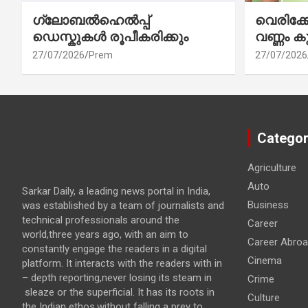
ഗ്ലോബൽഹെൽപ്പ്
വെരിക
ഡെസ്കുകൾ രൂപീകരിക്കും
വണ്ണം ക
27/07/2026
Prem
27/07/2026
Categor
Agriculture
Auto
Sarkar Daily, a leading news portal in India,
Business
was established by a team of journalists and
technical professionals around the
Career
world,three years ago, with an aim to
Career Abro
constantly engage the readers in a digital
Cinema
platform. It interacts with the readers with in
– depth reporting,never losing its steam in
Crime
sleaze or the superficial. It has its roots in
Culture
the Indian ethos,without falling a prey to