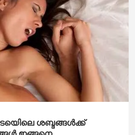
ിടയിെലെ ശബ്ദങ്ങൾക്ക്
ങ്ങൾ ഇങ്ങനെ..