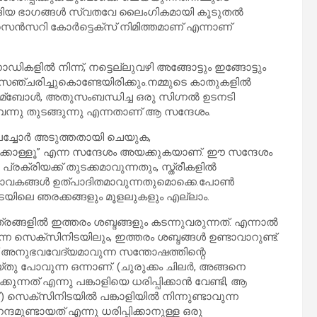
ടങ്ങിയ ഭാഗങ്ങള്‍ സ്വതവേ ലൈംഗികമായി കൂടുതല്‍
്‍സറി കോര്‍ട്ടെക്‌സ് നിമിത്തമാണ് എന്നാണ്
കളില്‍ നിന്ന്, നട്ടെല്ലുവഴി അങ്ങോട്ടും ഇങ്ങോട്ടും
സഞ്ചരിച്ചുകൊണ്ടേയിരിക്കും.നമ്മുടെ കാതുകളില്‍
ഴുമ്ബോള്‍, അതുസംബന്ധിച്ച ഒരു സിഗ്നല്‍ ഉടനടി
വന്നു തുടങ്ങുന്നു എന്നതാണ് ആ സന്ദേശം.
്ചോര്‍ അടുത്തതായി ചെയുക,
്കൊള്ളൂ” എന്ന സന്ദേശം അയക്കുകയാണ്. ഈ സന്ദേശം
ക്രിയക്ക് തുടക്കമാവുന്നതും, സ്ത്രീകളില്‍
ാവകങ്ങള്‍ ഉത്പാദിതമാവുന്നതുമൊക്കെ.പോണ്‍
യിലെ ഞരക്കങ്ങളും മൂളലുകളും എല്ലാം.
ങ്ങളില്‍ ഇത്തരം ശബ്ദങ്ങളും കടന്നുവരുന്നത്. എന്നാല്‍
ന്ന സെക്സിനിടയിലും, ഇത്തരം ശബ്ദങ്ങള്‍ ഉണ്ടാവാറുണ്ട്.
‍ക്ക് അനുഭവവേദ്യമാവുന്ന സന്തോഷത്തിന്റെ
്തു പോവുന്ന ഒന്നാണ്. (ചുരുക്കം ചിലര്‍, അങ്ങനെ
നത് എന്നു പങ്കാളിയെ ധരിപ്പിക്കാന്‍ വേണ്ടി, ആ
.) സെക്സിനിടയില്‍ പങ്കാളിയില്‍ നിന്നുണ്ടാവുന്ന
മുണ്ടായത് എന്നു ധരിപ്പിക്കാനുള്ള ഒരു