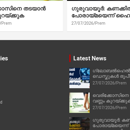
്കോസിനെ തടയാൻ
ഗുരുവായൂർ: കണക്കി
ുറയ്ക്കുക
പോരായ്മയെന്ന് ഹൈ
Prem
27/07/2026
Prem
ies
Latest News
ഗ്ലോബൽഹെൽപ്
ഡെസ്കുകൾ രൂപീക
27/07/2026
Prem
വെരിക്കോസിനെ
വണ്ണം കുറയ്ക്കു
ad
27/07/2026
Prem
ഗുരുവായൂർ: കണ
പോരായ്മയെന്ന്