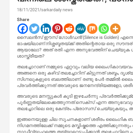
18/11/2021
sarkardaily news
Share
സൈലന്‍സ് ഈസ് ഗോള്‍ഡന്‍'(Silence is Golden) എന്ന
ഭാഷയിലാണ്.നിശ്ശബ്ദതയ്ക്ക് അതിന്റെതായ ഒരു സൗന്ദര്
ആയാലോ? അത് രതി എന്ന അനുഭവത്തിന് ചെയ്യുക ഗ
ശാസ്ത്രീയത?
തലച്ചോറാണ് നമ്മുടെ ഏറ്റവും വലിയ ലൈംഗികാവയവം (Brai
അങ്ങനെ ഒരു കഴിവ് തലച്ചോറിന് കിട്ടുന്നത് ശബ്ദം, ദൃശ്
സിഗ്നലുകളുടെ ബലത്തിലാണ്. രണ്ടു പേര്‍ തമ്മില്‍ ലൈ
പ്രവര്‍ത്തിക്കുന്നത് അവരുടെ ജനനേന്ദ്രിയങ്ങളോ, ശര
അവരുടെ മനസ്സുകള്‍ കൂടി ഇഴചേര്‍ന്നു പ്രവര്‍ത്തിക്
പൂര്‍ണ്ണതയിലേക്കെത്തുന്നത്.സെക്സ് എന്ന അനുഭവവുമാ
തലച്ചോറിലെ ഒരു കേന്ദ്രം പ്രോസസ് ചെയ്യുകയും, 
ഇങ്ങനെയുള്ള ചില സൂചനകളാണ് ശരീരം ലൈംഗിക ബന്
നിഗമനത്തിലേക്ക് നമ്മുടെ മസ്തിഷ്കത്തെ എത്തിക്കുന്
നാഡീവ്യൂഹത്തെ തയ്യാറെടുപ്പിക്കാന്‍ തലച്ചോറിനെ പ്