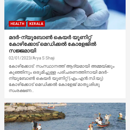
HEALTH
KERALA
മദർ-ന്യൂബോൺ കെയർ യൂണിറ്റ്
കോഴിക്കോട് മെഡിക്കൽ കോളേജിൽ
സജ്ജമായി
02/01/2023
Arya S Shaji
കോഴിക്കോട്: സംസ്ഥാനത്ത് ആദ്യമായി അമ്മയ്ക്കും
കുഞ്ഞിനും ഒരുമിച്ചുള്ള പരിചരണത്തിനായി മദർ-
ന്യൂബോൺ കെയർ യൂണിറ്റ് (എം.എൻ.സി.യു)
കോഴിക്കോട് മെഡിക്കൽ കോളേജ് മാതൃശിശു
സംരക്ഷണ…