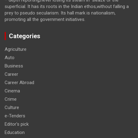
– depth reporting,never losing its steam in sleaze or the
superficial. It has its roots in the Indian ethos,without falling a
prey to pseudo secularism. Its hall mark is nationalism,
promoting all the government initiatives.
Categories
Agriculture
Auto
Business
Career
Career Abroad
Cinema
Crime
Culture
e-Tenders
Editor's pick
Education