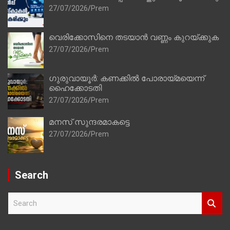
27/07/2026
Prem
വെരിക്കോസിനെ തടയാൻ വണ്ണം കുറയ്ക്കുക
27/07/2026
Prem
ഗുരുവായൂർ: കണക്കിൽ പോരായ്മയെന്ന്
ഹൈക്കോടതി
27/07/2026
Prem
മനസ് സുന്ദരമാകട്ടെ
27/07/2026
Prem
Search
S
e
a
r