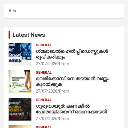
c
Ads
h
Latest News
GENERAL
ഗ്ലോബൽഹെൽപ്പ് ഡെസ്കുകൾ
രൂപീകരിക്കും
27/07/2026
Prem
GENERAL
വെരിക്കോസിനെ തടയാൻ വണ്ണം
കുറയ്ക്കുക
27/07/2026
Prem
GENERAL
ഗുരുവായൂർ: കണക്കിൽ
പോരായ്മയെന്ന് ഹൈക്കോടതി
27/07/2026
Prem
GENERAL