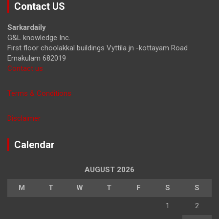
Contact US
c
h
Sarkardaily
G&L knowledge Inc.
First floor choolakkal buildings Vyttila jn -kottayam Road
Ernakulam 682019
Contact us
Terms & Conditions
Disclaimer
Calendar
AUGUST 2026
M
T
W
T
F
S
S
1
2