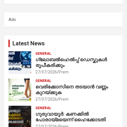
a
r
c
Ads
h
Latest News
GENERAL
ഗ്ലോബൽഹെൽപ്പ് ഡെസ്കുകൾ
രൂപീകരിക്കും
27/07/2026
Prem
GENERAL
വെരിക്കോസിനെ തടയാൻ വണ്ണം
കുറയ്ക്കുക
27/07/2026
Prem
GENERAL
ഗുരുവായൂർ: കണക്കിൽ
പോരായ്മയെന്ന് ഹൈക്കോടതി
27/07/2026
Prem