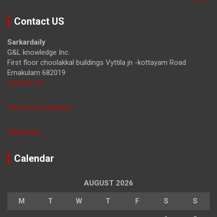
a
r
Contact US
c
h
Sarkardaily
G&L knowledge Inc.
First floor choolakkal buildings Vyttila jn -kottayam Road
Ernakulam 682019
Contact us
Terms & Conditions
Disclaimer
Calendar
AUGUST 2026
M
T
W
T
F
S
S