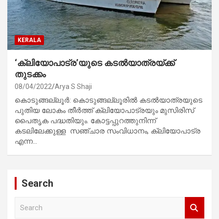
KERALA
‘ക്ലിയോപാട്ര’യുടെ കടൽയാത്രയ്ക്ക്‌
തുടക്കം
08/04/2022
Arya S Shaji
കൊടുങ്ങല്ലൂർ: കൊടുങ്ങല്ലൂരിൽ കടൽയാത്രയുടെ
പുതിയ ലോകം തീർത്ത് ക്ലിയോപാട്രയും മുസിരിസ്
പൈതൃക പദ്ധതിയും. കോട്ടപ്പുറത്തുനിന്ന്‌
കടലിലേക്കുള്ള സഞ്ചാര സംവിധാനം, ക്ലിയോപാട്ര
എന്ന…
Search
S
e