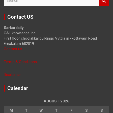
e
a
r
Contact US
c
h
Sarkardaily
G&L knowledge Inc.
First floor choolakkal buildings Vyttila jn -kottayam Road
Ernakulam 682019
Contact us
Terms & Conditions
Disclaimer
Calendar
AUGUST 2026
M
T
W
T
F
S
S