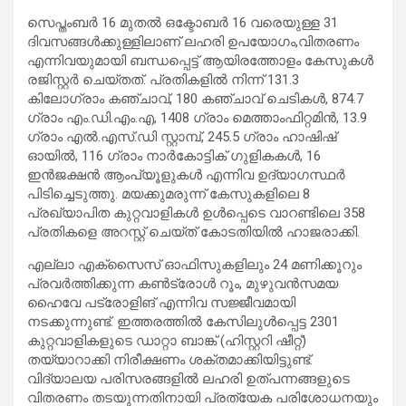
സെപ്തംബർ 16 മുതൽ ഒക്ടോബർ 16 വരെയുള്ള 31
ദിവസങ്ങൾക്കുള്ളിലാണ് ലഹരി ഉപയോഗം,വിതരണം
എന്നിവയുമായി ബന്ധപ്പെട്ട് ആയിരത്തോളം കേസുകൾ
രജിസ്റ്റർ ചെയ്തത്. പ്രതികളിൽ നിന്ന് 131.3
കിലോഗ്രാം കഞ്ചാവ്, 180 കഞ്ചാവ് ചെടികൾ, 874.7
ഗ്രാം എം.ഡി.എം.എ, 1408 ഗ്രാം മെത്താംഫിറ്റമിൻ, 13.9
ഗ്രാം എൽ.എസ്.ഡി സ്റ്റാമ്പ്, 245.5 ഗ്രാം ഹാഷിഷ്
ഓയിൽ, 116 ഗ്രാം നാർകോട്ടിക് ഗുളികകൾ, 16
ഇൻജക്ഷൻ ആംപ്യൂളുകൾ എന്നിവ ഉദ്യാഗസ്ഥർ
പിടിച്ചെടുത്തു. മയക്കുമരുന്ന് കേസുകളിലെ 8
പ്രഖ്യാപിത കുറ്റവാളികൾ ഉൾപ്പെടെ വാറണ്ടിലെ 358
പ്രതികളെ അറസ്റ്റ് ചെയ്ത് കോടതിയിൽ ഹാജരാക്കി.
എല്ലാ എക്സൈസ് ഓഫിസുകളിലും 24 മണിക്കൂറും
പ്രവർത്തിക്കുന്ന കൺട്രോൾ റൂം, മുഴുവൻസമയ
ഹൈവേ പട്രോളിങ് എന്നിവ സജ്ജീവമായി
നടക്കുന്നുണ്ട്. ഇത്തരത്തിൽ കേസിലുൾപ്പെട്ട 2301
കുറ്റവാളികളുടെ ഡാറ്റാ ബാങ്ക് (ഹിസ്റ്ററി ഷീറ്റ്)
തയ്യാറാക്കി നിരീക്ഷണം ശക്തമാക്കിയിട്ടുണ്ട്.
വിദ്യാലയ പരിസരങ്ങളിൽ ലഹരി ഉത്പന്നങ്ങളുടെ
വിതരണം തടയുന്നതിനായി പ്രത്യേക പരിശോധനയും