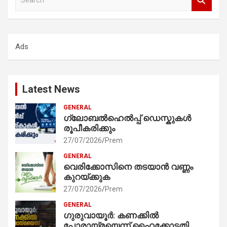
e
a
r
c
Ads
h
Latest News
GENERAL
ഗ്ലോബൽഹെൽപ്പ് ഡെസ്കുകൾ
രൂപീകരിക്കും
27/07/2026
Prem
GENERAL
വെരിക്കോസിനെ തടയാൻ വണ്ണം
കുറയ്ക്കുക
27/07/2026
Prem
GENERAL
ഗുരുവായൂർ: കണക്കിൽ
പോരായ്മയെന്ന് ഹൈക്കോടതി