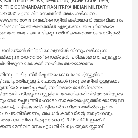
, BALLUPUR CHOWK, DEHRADUN, (BANK CODE-1399),
“THE COMMANDANT, RASHTRIYA INDIAN MILITARY
- 248003” എന്ന വിലാസത്തിൽ അപേക്ഷിക്കണം.
w.rimc.gov.in വെബ്സൈറ്റിൽ ലഭ്യമാണ്. മേൽവിലാസം
ഗ്ലീഷ് വലിയ അക്ഷരത്തിൽ എഴുതണം. അപൂർണമായ
ണമോ അപേക്ഷ ലഭിക്കുന്നതിന് കാലതാമസം നേരിട്ടാൽ
്ല.
 ഇൻഡ്യൻ മിലിട്ടറി കോളേജിൽ നിന്നും ലഭിക്കുന്ന
 ലഭിക്കുന്ന തരത്തിൽ “സെക്രട്ടറി, പരീക്ഷാഭവൻ, പൂജപ്പുര,
ാമർശിക്കുന്ന രേഖകൾ സഹിതം അയയ്ക്കണം.
നും ലഭിച്ച നിർദിഷ്ട അപേക്ഷാ ഫോം (സ്കൂളിലെ
ട്‌ വലിപ്പത്തിലുള്ള 2 ഫോട്ടോകൾ (ഒരു കവറിൽ ഉള്ളടക്കം
്പെടുത്തിയ 2 പകർപ്പുകൾ, സ്ഥിരമായ മേൽവിലാസം
വിദ്യാർഥി പഠിക്കുന്ന സ്കൂളിലെ മേലധികാരി വിദ്യാർഥിയുടെ
 രേഖപ്പെടുത്തി ഫോട്ടോ സാക്ഷ്യപ്പെടുത്തിക്കൊണ്ടുള്ള
ിക്കണം), പട്ടികജാതി/പട്ടികവർഗ വിഭാഗത്തിൽപ്പെട്ടവർ
ള്ളടക്കം ചെയ്തിരിക്കണം, ആധാർ കാർഡിന്റെ ഇരുവശവും
അപേക്ഷ നിരസിക്കുന്നതാണ്), 9.35 x 4.25 ഇഞ്ച്
ിക്കേണ്ട മേൽവിലാസം എഴുതി 42 രൂപയുടെ സ്റ്റാമ്പ്