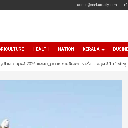
admin@sarkardaily.com
+9
a
e
RICULTURE
HEALTH
NATION
KERALA
BUSIN
ി കോളേജ്: 2026 ലേക്കുള്ള യോഗ്യതാ പരീക്ഷ ജൂൺ 1ന് തിരു