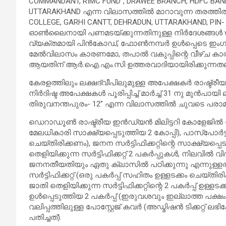
COMMANDANT, RIMC FUND”, DRAWEE BRANCH, HDFC BANK
UTTARAKHAND എന്ന വിലാസത്തിൽ മാറാവുന്ന തരത്തിൽ 
COLLEGE, GARHI CANTT, DEHRADUN, UTTARAKHAND, PIN
ഓൺലൈനായി പണമടയ്ക്കുന്നതിനുള്ള നിർദേശങ്ങൾ ww
വ്യക്തമായി പിൻകോഡ്, ഫോൺനമ്പർ ഉൾപ്പെടെ ഇം
മേൽവിലാസം കാരണമോ, തപാൽ വകുപ്പിന്റെ വീഴ്ച കാര
ആയതിന് ആർ.ഐ.എം.സി ഉത്തരവാദിയായിരിക്കുന്നതല
കേരളത്തിലും ലക്ഷദ്വീപിലുമുള്ള അപേക്ഷകർ രാഷ്ട്രീയ
നിർദിഷ്ട അപേക്ഷകൾ പൂരിപ്പിച്ച് മാർച്ച് 31 നു മുൻപായി
തിരുവനന്തപുരം- 12” എന്ന വിലാസത്തിൽ ചുവടെ പര
ഡെറാഡൂൺ രാഷ്ട്രീയ ഇൻഡ്യൻ മിലിട്ടറി കോളേജിൽ നിന്
മേലധികാരി സാക്ഷ്യപ്പെടുത്തിയ 2 കോപ്പി), പാസ്‌പോർട്
ചെയ്തിരിക്കണം), ജനന സർട്ടിഫിക്കറ്റിന്റെ സാക്ഷ്യപ
തെളിയിക്കുന്ന സർട്ടിഫിക്കറ്റ് 2 പകർപ്പുകൾ, നിലവിൽ 
ജനനതീയതിയും ഏതു ക്ലാസിൽ പഠിക്കുന്നു എന്നുള്ളതും
സർട്ടിഫിക്കറ്റ് (ഒരു പകർപ്പ് സഹിതം ഉള്ളടക്കം ചെയ്തിര
ജാതി തെളിയിക്കുന്ന സർട്ടിഫിക്കറ്റിന്റെ 2 പകർപ്പ് ഉ
ഉൾപ്പെടുത്തിയ 2 പകർപ്പ് (ഇരുവശവും ഇല്ലാത്ത പക്ഷം 
വലിപ്പത്തിലുള്ള പോസ്റ്റേജ് കവർ (അഡ്മിഷൻ ടിക്കറ്റ് ലഭ
പതിച്ചത്).