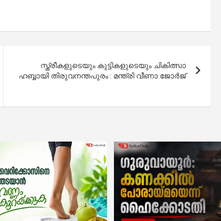
സ്ത്രീകളുടെയും കുട്ടികളുടെയും ചികിത്സാ
ഹബ്ബായി തിരുവനന്തപുരം : മന്ത്രി വീണാ ജോർജ്