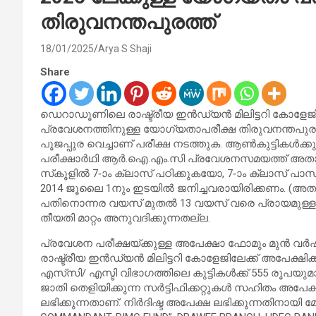
തിരുവനന്തപുരത്ത്
18/01/2025
Arya S Shaji
Share
ഡെറാഡൂണിലെ രാഷ്ട്രീയ ഇൻഡ്യൻ മിലിട്ടറി കോളേജിലേ
പ്രവേശനത്തിനുള്ള യോഗ്യതാപരീക്ഷ തിരുവനന്തപുരത്ത്
പൂജപ്പുര വെച്ചാണ് പരീക്ഷ നടത്തുക. ആൺകുട്ടികൾക്കും,
പരീക്ഷാർഥി ആർ.ഐ.എം.സി പ്രവേശനസമയത്ത് അതായത
സ്‌കൂളിൽ 7-ാം ക്ലാസ് പഠിക്കുകയോ, 7-ാം ക്ലാസ് പാ
2014 ജൂലൈ 1നും ഇടയിൽ ജനിച്ചവരായിരിക്കണം. (അത
പതിനൊന്നര വയസ് മുതൽ 13 വയസ് വരെ പ്രായമുള്
തീയതി മാറ്റം അനുവദിക്കുന്നതല്ല.
പ്രവേശന പരീക്ഷയ്ക്കുള്ള അപേക്ഷാ ഫോമും മുൻ വർഷങ
രാഷ്ട്രീയ ഇൻഡ്യൻ മിലിട്ടറി കോളേജിലേക്ക് അപേക്ഷിക
എസ്‌സി/ എസ്ടി വിഭാഗത്തിലെ കുട്ടികൾക്ക് 555 രൂപയുമ
ജാതി തെളിയിക്കുന്ന സർട്ടിഫിക്കറ്റുകൾ സഹിതം അപേക
ലഭിക്കുന്നതാണ്. നിർദിഷ്ട അപേക്ഷ ലഭിക്കുന്നതിനായി മേൽ