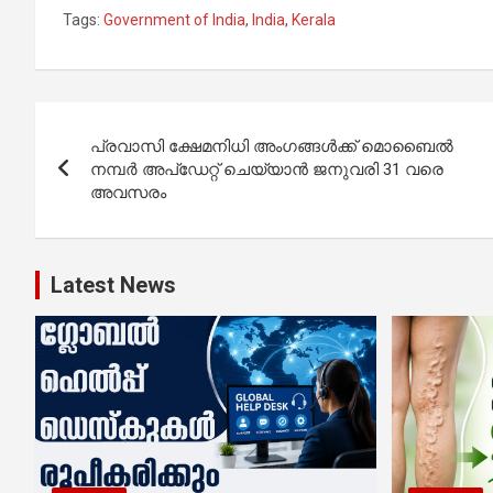
Tags:
Government of India
,
India
,
Kerala
Post
പ്രവാസി ക്ഷേമനിധി അംഗങ്ങൾക്ക് മൊബൈൽ
navigation
നമ്പർ അപ്‌ഡേറ്റ് ചെയ്യാൻ ജനുവരി 31 വരെ
അവസരം
Latest News