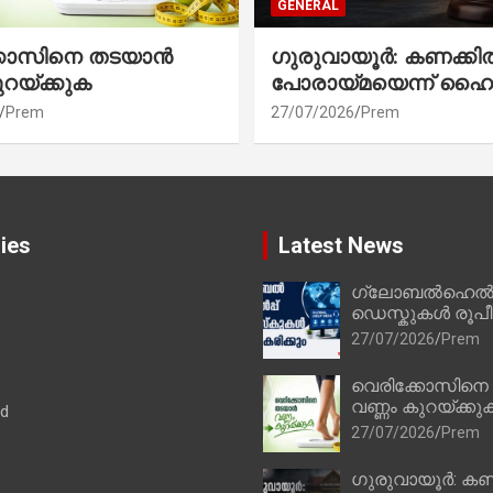
GENERAL
്കോസിനെ തടയാൻ
ഗുരുവായൂർ: കണക്കി
ുറയ്ക്കുക
പോരായ്മയെന്ന് ഹൈ
Prem
27/07/2026
Prem
ies
Latest News
ഗ്ലോബൽഹെൽപ്
ഡെസ്കുകൾ രൂപീക
27/07/2026
Prem
വെരിക്കോസിനെ
വണ്ണം കുറയ്ക്കു
ad
27/07/2026
Prem
ഗുരുവായൂർ: കണ