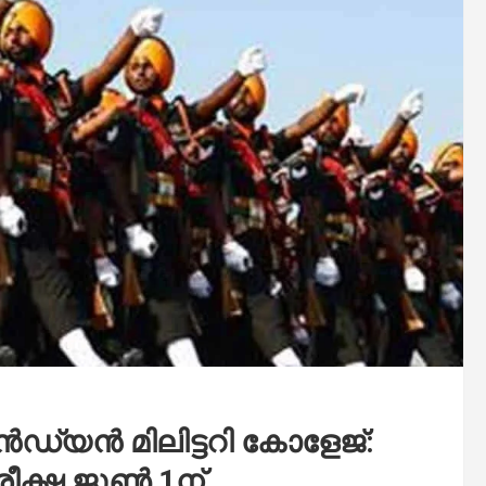
ഡ്യൻ മിലിട്ടറി കോളേജ്:
രീക്ഷ ജൂൺ 1ന്