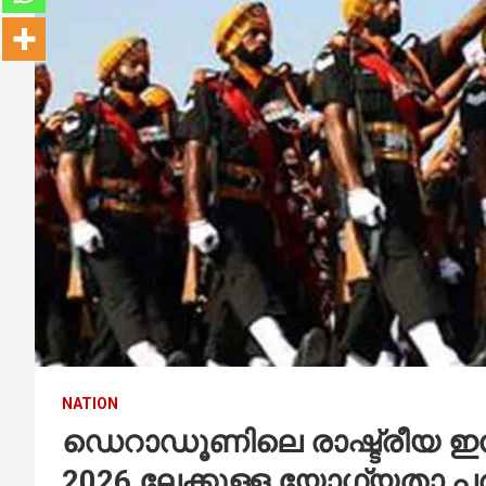
NATION
ഡെറാഡൂണിലെ രാഷ്ട്രീയ ഇൻ
2026 ലേക്കുള്ള യോഗ്യതാ പ