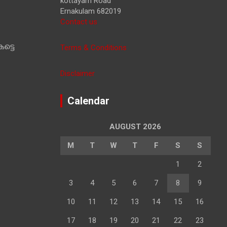
kottayam Road
Ernakulam 682019
Contact us
ട്ടെ
Terms & Conditions
Disclaimer
Calendar
AUGUST 2026
M
T
W
T
F
S
S
1
2
3
4
5
6
7
8
9
10
11
12
13
14
15
16
17
18
19
20
21
22
23