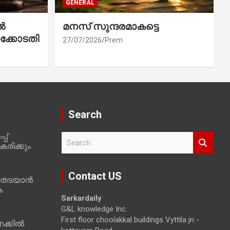
GENERAL
ൽ
മനസ് സുന്ദരമാകട്ടെ
ക്കോടതി
27/07/2026
Prem
Search
പ്
S
രിക്കും
e
a
r
Contact US
 തടയാൻ
c
ക
h
Sarkardaily
G&L knowledge Inc.
First floor choolakkal buildings Vyttila jn -
ക്കിൽ