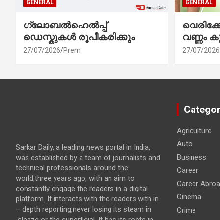
GENERAL
GENERAL
ഗ്ലോബൽഹെൽപ്പ്
വെരിക
ഡെസ്കുകൾ രൂപീകരിക്കും
വണ്ണം ക
27/07/2026
Prem
27/07/2026
Categor
Agriculture
Auto
Sarkar Daily, a leading news portal in India,
Business
was established by a team of journalists and
technical professionals around the
Career
world,three years ago, with an aim to
Career Abro
constantly engage the readers in a digital
Cinema
platform. It interacts with the readers with in
– depth reporting,never losing its steam in
Crime
sleaze or the superficial. It has its roots in