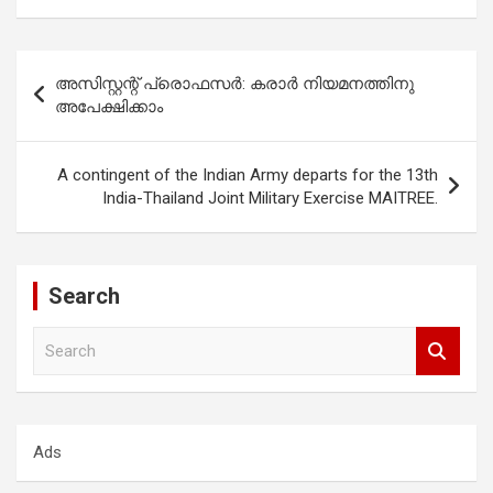
Post
അസിസ്റ്റന്റ് പ്രൊഫസര്‍: കരാര്‍ നിയമനത്തിനു
navigation
അപേക്ഷിക്കാം
A contingent of the Indian Army departs for the 13th
India-Thailand Joint Military Exercise MAITREE.
Search
S
e
a
r
c
Ads
h