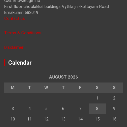
G&L knowledge Inc.
First floor choolakkal buildings Vyttila jn -kottayam Road
Ernakulam 682019
Contact us
Terms & Conditions
Disclaimer
Calendar
AUGUST 2026
M
T
W
T
F
S
S
1
2
3
4
5
6
7
8
9
10
11
12
13
14
15
16