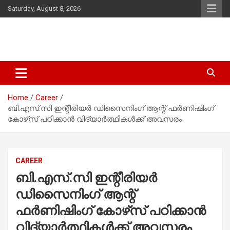
Skip
Saturday, August 8, 2026
to
content
Latest Malayalam News from Sarkardaily. Breaking News Kerala
Sarkardaily : Breaking News |
India. Politics News Events. Sports News. Movie News. Lifestyle
Latest Malayalam News | Latest
News.
Home
Career
English News
ബി.എസ്.സി ഇന്റീരിയര്‍ ഡിസൈനിംഗ് ആന്റ് ഫര്‍ണിഷിംഗ്
കോഴ്‌സ് പഠിക്കാൻ വിദ്യാർത്ഥികൾക്ക് അവസരം
CAREER
ബി.എസ്.സി ഇന്റീരിയര്‍
ഡിസൈനിംഗ് ആന്റ്
ഫര്‍ണിഷിംഗ് കോഴ്‌സ് പഠിക്കാൻ
വിദ്യാർത്ഥികൾക്ക് അവസരം