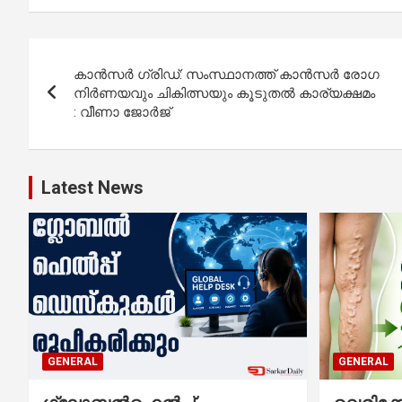
Post
കാൻസർ ഗ്രിഡ്: സംസ്ഥാനത്ത് കാൻസർ രോഗ
navigation
നിർണയവും ചികിത്സയും കൂടുതൽ കാര്യക്ഷമം
: വീണാ ജോർജ്
Latest News
GENERAL
GENERAL