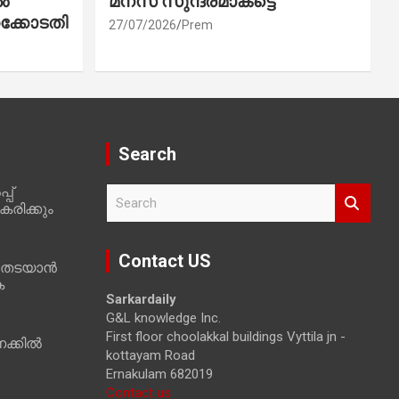
ൽ
മനസ് സുന്ദരമാകട്ടെ
ക്കോടതി
27/07/2026
Prem
Search
പ്
S
രിക്കും
e
a
r
Contact US
 തടയാൻ
c
ക
h
Sarkardaily
G&L knowledge Inc.
First floor choolakkal buildings Vyttila jn -
ക്കിൽ
kottayam Road
Ernakulam 682019
Contact us