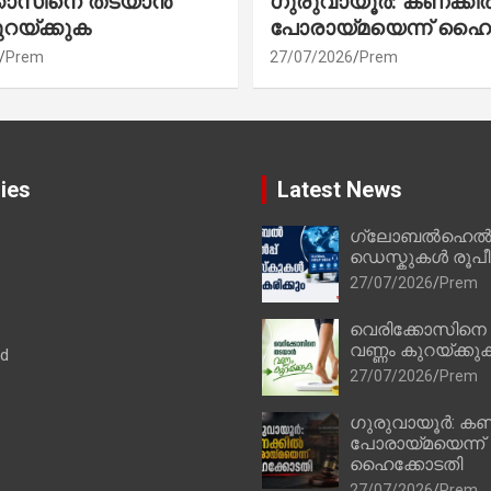
്കോസിനെ തടയാൻ
ഗുരുവായൂർ: കണക്കി
ുറയ്ക്കുക
പോരായ്മയെന്ന് ഹൈ
Prem
27/07/2026
Prem
ies
Latest News
ഗ്ലോബൽഹെൽപ്
ഡെസ്കുകൾ രൂപീക
27/07/2026
Prem
വെരിക്കോസിനെ
വണ്ണം കുറയ്ക്കു
ad
27/07/2026
Prem
ഗുരുവായൂർ: കണ
പോരായ്മയെന്ന്
ഹൈക്കോടതി
27/07/2026
Prem