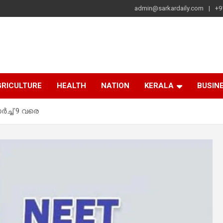
admin@sarkardaily.com
+9
a
e
RICULTURE
HEALTH
NATION
KERALA
BUSIN
ച്ച്‌ 9 വരെ