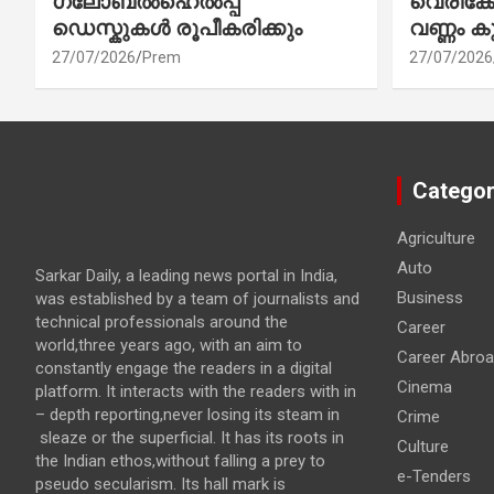
ഗ്ലോബൽഹെൽപ്പ്
വെരിക
ഡെസ്കുകൾ രൂപീകരിക്കും
വണ്ണം ക
27/07/2026
Prem
27/07/2026
Categor
Agriculture
Auto
Sarkar Daily, a leading news portal in India,
Business
was established by a team of journalists and
technical professionals around the
Career
world,three years ago, with an aim to
Career Abro
constantly engage the readers in a digital
Cinema
platform. It interacts with the readers with in
– depth reporting,never losing its steam in
Crime
sleaze or the superficial. It has its roots in
Culture
the Indian ethos,without falling a prey to
e-Tenders
pseudo secularism. Its hall mark is