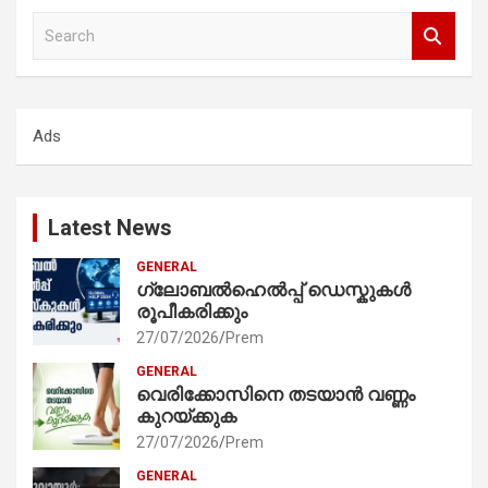
S
e
a
r
c
Ads
h
Latest News
GENERAL
ഗ്ലോബൽഹെൽപ്പ് ഡെസ്കുകൾ
രൂപീകരിക്കും
27/07/2026
Prem
GENERAL
വെരിക്കോസിനെ തടയാൻ വണ്ണം
കുറയ്ക്കുക
27/07/2026
Prem
GENERAL