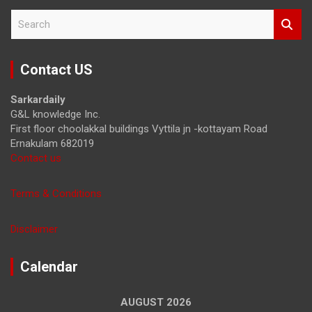
S
e
a
r
Contact US
c
h
Sarkardaily
G&L knowledge Inc.
First floor choolakkal buildings Vyttila jn -kottayam Road
Ernakulam 682019
Contact us
Terms & Conditions
Disclaimer
Calendar
AUGUST 2026