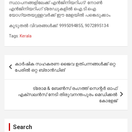
സ്ഥാപനങ്ങളിലേക്ക് എൻജിനിയറിംഗ്/ നോൺ
എൻജിനിയറിംഗ് ട്രേഡുകളിൽ ഐ.ടി.ഐ
യോഗ്യതയുള്ളവർക്ക് ഈ മേളയിൽ പങ്കെടുക്കാം.
കൂടുതൽ വിവരങ്ങൾക്ക്: 9995094855, 9072895134
Tags:
Kerala
Post
കാർഷിക സഹകരണ ജൈവ ഉത്‌പന്നങ്ങൾക്ക് ഒറ്റ
navigation
പേരിൽ ഒറ്റ ബ്രാൻഡിങ്
ട്രോമ & ബേൺസ് രംഗത്ത് സെന്റർ ഓഫ്
എക്സലൻസ് നേടി തിരുവനന്തപുരം മെഡിക്കൽ
കോളേജ്
Search