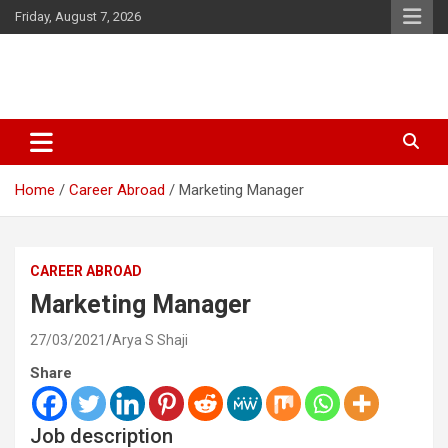
Skip
Friday, August 7, 2026
to
content
Latest Malayalam News from Sarkardaily. Breaking News Kerala
Sarkardaily : Breaking News |
India. Politics News Events. Sports News. Movie News. Lifestyle
Latest Malayalam News | Latest
News.
Home
Career Abroad
Marketing Manager
English News
CAREER ABROAD
Marketing Manager
27/03/2021
Arya S Shaji
Share
Job description