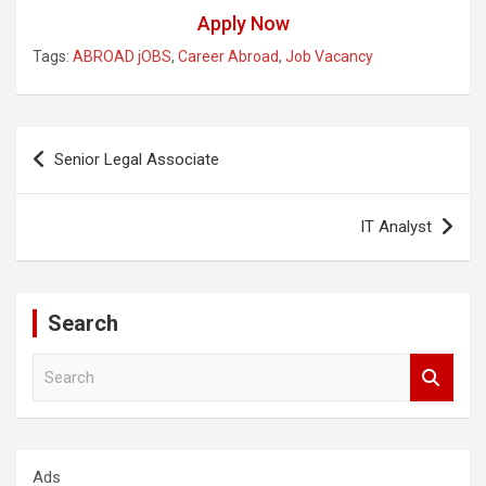
Apply Now
Tags:
ABROAD jOBS
,
Career Abroad
,
Job Vacancy
Post
Senior Legal Associate
navigation
IT Analyst
Search
S
e
a
r
c
Ads
h