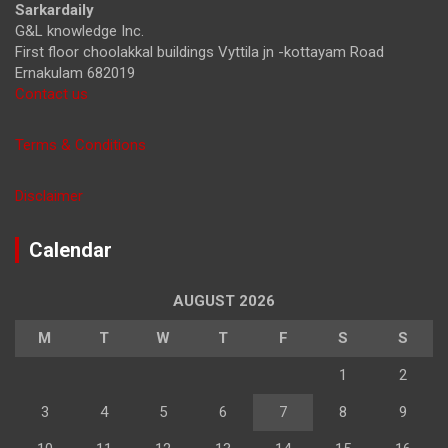
Sarkardaily
G&L knowledge Inc.
First floor choolakkal buildings Vyttila jn -kottayam Road
Ernakulam 682019
Contact us
Terms & Conditions
Disclaimer
Calendar
AUGUST 2026
M
T
W
T
F
S
S
1
2
3
4
5
6
7
8
9