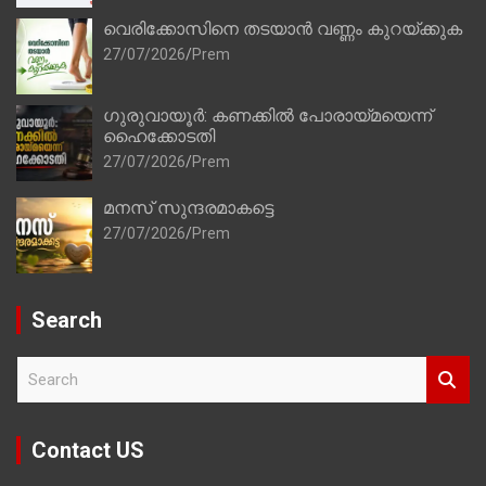
വെരിക്കോസിനെ തടയാൻ വണ്ണം കുറയ്ക്കുക
27/07/2026
Prem
ഗുരുവായൂർ: കണക്കിൽ പോരായ്മയെന്ന്
ഹൈക്കോടതി
27/07/2026
Prem
മനസ് സുന്ദരമാകട്ടെ
27/07/2026
Prem
Search
S
e
a
r
Contact US
c
h