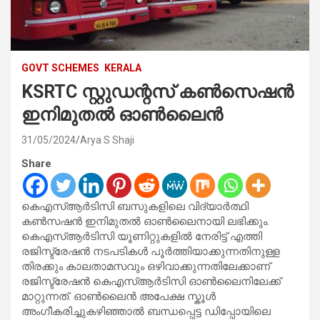
GOVT SCHEMES
KERALA
KSRTC സ്റ്റുഡന്റസ് കൺസെഷൻ
ഇനിമുതൽ ഓൺലൈൻ
31/05/2024
Arya S Shaji
Share
കെഎസ്ആർടിസി ബസുകളിലെ വിദ്യാർത്ഥി
കൺസഷൻ ഇനിമുതൽ ഓൺലൈനായി ലഭിക്കും.
കെഎസ്ആർടിസി യൂണിറ്റുകളിൽ നേരിട്ട് എത്തി
രജിസ്ട്രേഷൻ നടപടികൾ പൂർത്തിയാക്കുന്നതിനുള്ള
തിരക്കും കാലതാമസവും ഒഴിവാക്കുന്നതിലേക്കാണ്
രജിസ്ട്രേഷൻ കെഎസ്ആർടിസി ഓൺലൈനിലേക്ക്
മാറ്റുന്നത്. ഓൺലൈൻ അപേക്ഷ സ്കൂൾ
അംഗീകരിച്ചുകഴിഞ്ഞാൽ ബന്ധപ്പെട്ട ഡിപ്പോയിലെ