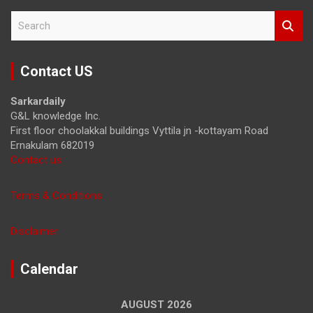
S
e
a
r
Contact US
c
h
Sarkardaily
G&L knowledge Inc.
First floor choolakkal buildings Vyttila jn -kottayam Road
Ernakulam 682019
Contact us
Terms & Conditions
Disclaimer
Calendar
AUGUST 2026