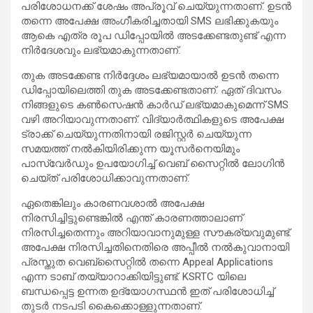
പരിശോധനക്ക് ശേഷം അപ്രൂവ് ചെയ്യുന്നതാണ്. ഉടൻ
തന്നെ അപേക്ഷ അംഗീകരിച്ചതായി SMS ലഭിക്കുകയും
ആകെ എത്ര രൂപ ഡിപ്പോയിൽ അടക്കേണ്ടതുണ്ട് എന്ന
നിർദേശവും ലഭ്യമാകുന്നതാണ്.
തുക അടക്കേണ്ട നിർദ്ദേശം ലഭ്യമായാൽ ഉടൻ തന്നെ
ഡിപ്പോയിലെത്തി തുക അടക്കേണ്ടതാണ്. ഏത് ദിവസം
നിങ്ങളുടെ കൺസെഷൻ കാർഡ് ലഭ്യമാകുമെന്ന് SMS
വഴി അറിയാവുന്നതാണ്. വിദ്യാർത്ഥികളുടെ അപേക്ഷ
ട്രാക്ക് ചെയ്യുന്നതിനായി രജിസ്റ്റർ ചെയ്യുന്ന
സമയത്ത് നൽകിയിരിക്കുന്ന യൂസർനെയിമും
പാസ്വേർഡും ഉപയോഗിച്ച് വെബ് സൈറ്റിൽ ലോഗിൻ
ചെയ്ത് പരിശോധിക്കാവുന്നതാണ്.
ഏതെങ്കിലും കാരണവശാൽ അപേക്ഷ
നിരസിച്ചിട്ടുണ്ടെങ്കിൽ എന്ത് കാരണത്താലാണ്
നിരസിച്ചതെന്നും അറിയാവാനുമുള്ള സൗകര്യവുമുണ്ട്.
അപേക്ഷ നിരസിച്ചതിനെതിരെ അപ്പീൽ നൽകുവാനായി
പ്രസ്തുത വെബ്സൈറ്റിൽ തന്നെ Appeal Applications
എന്ന ടാബ് തയ്യാറാക്കിയിട്ടുണ്ട്. KSRTC യിലെ
ബന്ധപ്പെട്ട ഉന്നത ഉദ്യോഗസ്ഥൻ ഇത് പരിശോധിച്ച്
തുടർ നടപടി കൈക്കൊള്ളുന്നതാണ്.