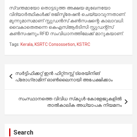
സ്വന്തമായോ തൊട്ടടുത്ത അക്ഷയ മുഖേനയോ
വിദ്യാർത്ഥികൾക്ക് രജിസ്ട്രേഷൻ ചെയ്യാവുന്നതാണ്.
മൂന്നുമാസമാണ് സ്റ്റുഡൻസ് കൺസഷന്റെ കാലാവധി.
വൈകാതെതന്നെ കെഎസ്ആർടിസി സ്റ്റുഡന്റ്സ്
കൺസഷനും RFID സംവിധാനത്തിലേക്ക് മാറുകയാണ്.
Tags:
Kerala
,
KSRTC Consossetion
,
KSTRC
Post
സര്‍ട്ടിഫിക്കറ്റ് ഇന്‍ ഫിറ്റ്നസ്സ് ട്രെയിനിങ്
navigation
പ്രോഗ്രാമിന് ഓണ്‍ലൈനായി അപേക്ഷിക്കാം
സംസ്ഥാനത്തെ വിവിധ സ്‌കൂൾ-കോളേജുകളിൽ
താൽകാലിക അധ്യാപക നിയമനം
Search