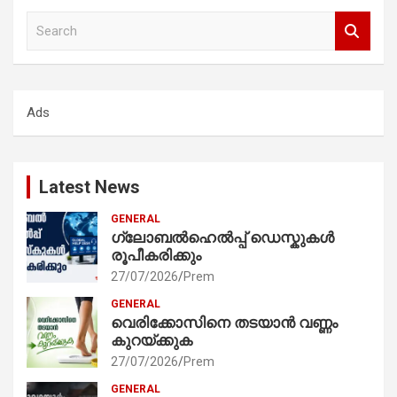
S
e
a
r
c
Ads
h
Latest News
GENERAL
ഗ്ലോബൽഹെൽപ്പ് ഡെസ്കുകൾ
രൂപീകരിക്കും
27/07/2026
Prem
GENERAL
വെരിക്കോസിനെ തടയാൻ വണ്ണം
കുറയ്ക്കുക
27/07/2026
Prem
GENERAL