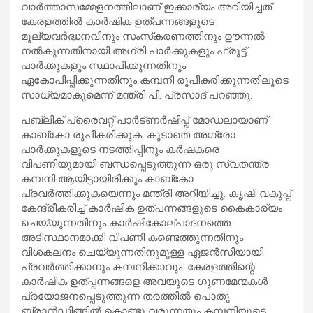
വാർത്താസമ്മേളനത്തിലാണ് ഇക്കാര്യം അറിയിച്ചത്.
കേരളത്തിൽ കാർഷിക ഉത്പന്നങ്ങളുടെ
മൂല്യവർദ്ധനവിനും സംസ്‌കരണത്തിനും ഊന്നൽ
നൽകുന്നതിനായി അഗ്രി പാർക്കുകളും ഫ്രൂട്ട്
പാർക്കുകളും സ്ഥാപിക്കുന്നതിനും
ഏകോപിപ്പിക്കുന്നതിനും കമ്പനി രൂപീകരിക്കുന്നതിലൂടെ
സാധ്യമാകുമെന്ന് മന്ത്രി പി. പ്രസാദ് പറഞ്ഞു.
പബ്ലിക് പ്രൈവറ്റ് പാർട്ണർഷിപ്പ് മോഡലായാണ്
കാബ്‌കോ രൂപീകരിക്കുക. കൂടാതെ അഗ്രോ
പാർക്കുകളുടെ നടത്തിപ്പിനും കർഷകരെ
വിപണിയുമായി ബന്ധപ്പെടുത്തുന്ന ഒരു സ്വതന്ത്ര
കമ്പനി ആയിട്ടായിരിക്കും കാബ്കോ
പ്രവർത്തിക്കുകയെന്നും മന്ത്രി അറിയിച്ചു. കൃഷി വകുപ്പ്
കേന്ദ്രീകരിച്ച് കാർഷിക ഉത്പന്നങ്ങളുടെ കൈകാര്യം
ചെയ്യുന്നതിനും കാർഷികോല്പാദനത്തെ
അടിസ്ഥാനമാക്കി വിപണി കണ്ടെത്തുന്നതിനും
വിശകലനം ചെയ്യുന്നതിനുമുള്ള ഏജൻസിയായി
പ്രവർത്തിക്കാനും കമ്പനിക്കാവും. കേരളത്തിന്റെ
കാർഷിക ഉത്പ്പന്നങ്ങളെ അവയുടെ ഗുണമേന്മകൾ
പ്രയോജനപ്പെടുത്തുന്ന തരത്തിൽ പൊതു
ബ്രാൻഡിങ്ങിൽ കൊണ്ടു വരുന്നതും കമ്പനിയുടെ