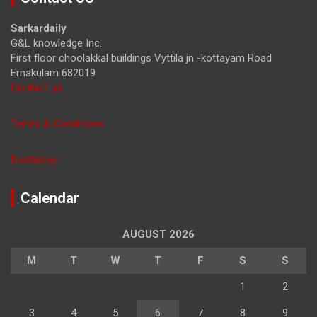
c
h
Sarkardaily
G&L knowledge Inc.
First floor choolakkal buildings Vyttila jn -kottayam Road
Ernakulam 682019
Contact us
Terms & Conditions
Disclaimer
Calendar
AUGUST 2026
M
T
W
T
F
S
S
1
2
3
4
5
6
7
8
9