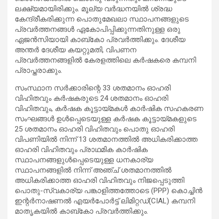
ലക്ഷ്യമായിരിക്കും. മൂല്യ വർദ്ധനയിൽ ശ്രദ്ധ
കേന്ദ്രീകരിക്കുന്ന പൊതുമേഖലാ സ്ഥാപനങ്ങളുടെ
പ്രവർത്തനങ്ങൾ ഏകോപിപ്പിക്കുന്നതിനുള്ള ഒരു
ഏജൻസിയായി കാബ്‌കോ പ്രവർത്തിക്കും. ദേശീയ
അന്തർ ദേശീയ കയറ്റുമതി, വിപണന
പ്രവർത്തനങ്ങളിൽ കേരളത്തിലെ കർഷകരെ കമ്പനി
പ്രാപ്തരാക്കും.
സംസ്ഥാന സർക്കാരിന്റെ 33 ശതമാനം ഓഹരി
വിഹിതവും കർഷകരുടെ 24 ശതമാനം ഓഹരി
വിഹിതവും, കർഷക കൂട്ടായ്മകൾ കാർഷിക സഹകരണ
സംഘങ്ങൾ ഉൾപ്പെടെയുള്ള കർഷക കൂട്ടായ്മകളുടെ
25 ശതമാനം ഓഹരി വിഹിതവും പൊതു ഓഹരി
വിപണിയിൽ നിന്ന് 13 ശതമാനത്തിൽ അധികരിക്കാത്ത
ഓഹരി വിഹിതവും പ്രാഥമിക കാർഷിക
സ്ഥാപനങ്ങളുൾപ്പെടെയുള്ള ധനകാര്യ
സ്ഥാപനങ്ങളിൽ നിന്ന് അഞ്ച് ശതമാനത്തിൽ
അധികരിക്കാത്ത ഓഹരി വിഹിതവും നിജപ്പെടുത്തി
പൊതു-സ്വകാര്യ പങ്കാളിത്തത്തോടെ (PPP) കൊച്ചിൻ
ഇന്റർനാഷണൽ എയർപോർട്ട് ലിമിറ്റഡ്(CIAL) കമ്പനി
മാതൃകയിൽ കാബ്കോ പ്രവർത്തിക്കും.