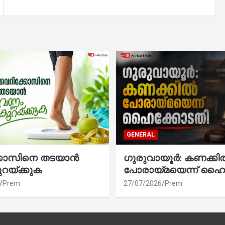
GENERAL
്കോസിനെ തടയാൻ
ഗുരുവായൂർ: കണക്കി
ുറയ്ക്കുക
പോരായ്മയെന്ന് ഹൈ
Prem
27/07/2026
Prem