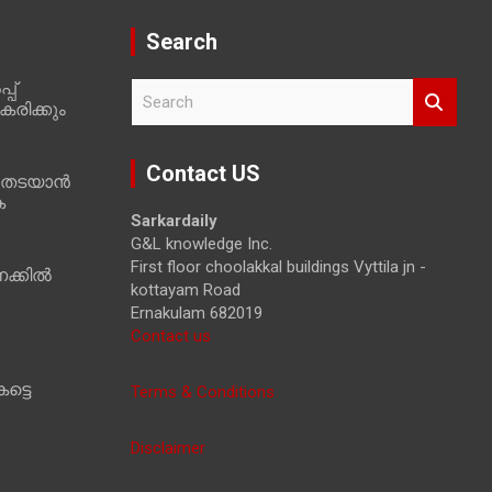
Search
പ്
S
രിക്കും
e
a
r
Contact US
 തടയാൻ
c
ക
h
Sarkardaily
G&L knowledge Inc.
First floor choolakkal buildings Vyttila jn -
ക്കിൽ
kottayam Road
Ernakulam 682019
Contact us
ട്ടെ
Terms & Conditions
Disclaimer