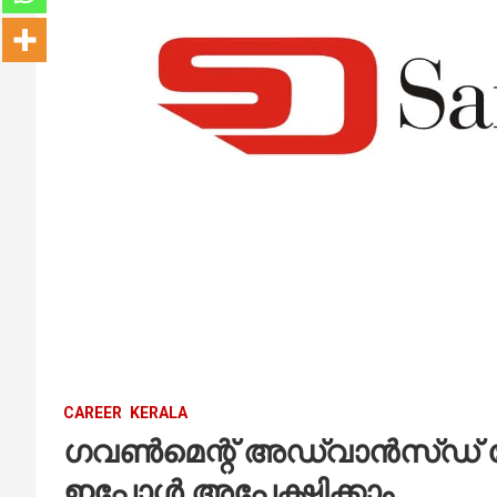
CAREER
KERALA
ഗവൺമെന്റ് അഡ്വാൻസ്ഡ് ഷോർ
ഇപ്പോൾ അപേക്ഷിക്കാം