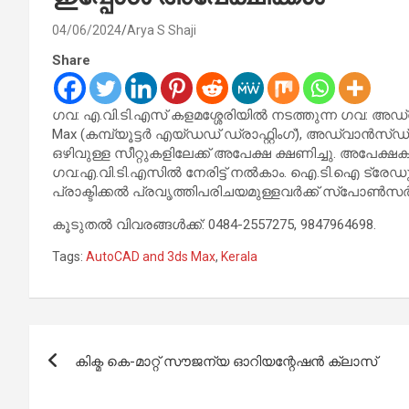
04/06/2024
Arya S Shaji
Share
ഗവ: എ.വി.ടി.എസ് കളമശ്ശേരിയിൽ നടത്തുന്ന ഗവ: അഡ്
Max (കമ്പ്യൂട്ടർ എയ്ഡഡ് ഡ്രാഫ്റ്റിംഗ്), അഡ്വാൻസ്
ഒഴിവുള്ള സീറ്റുകളിലേക്ക് അപേക്ഷ ക്ഷണിച്ചു. അപേക
ഗവ:എ.വി.ടി.എസിൽ നേരിട്ട് നൽകാം. ഐ.ടി.ഐ ട്രേഡ
പ്രാക്ടിക്കൽ പ്രവൃത്തിപരിചയമുള്ളവർക്ക് സ്‌പോൺസ
കൂടുതൽ വിവരങ്ങൾക്ക്: 0484-2557275, 9847964698.
Tags:
AutoCAD and 3ds Max
,
Kerala
Post
കിക്മ കെ-മാറ്റ് സൗജന്യ ഓറിയന്റേഷൻ ക്ലാസ്
navigation