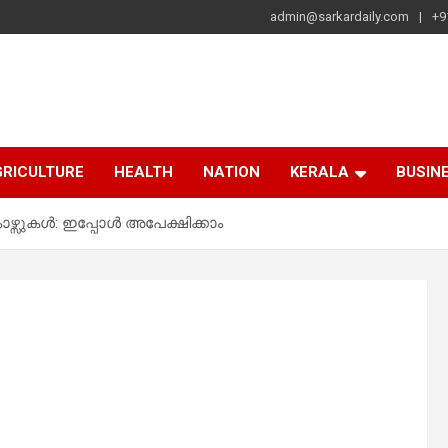
admin@sarkardaily.com
+9
a
e
RICULTURE
HEALTH
NATION
KERALA
BUSIN
ഴ്സുകൾ: ഇപ്പോൾ അപേക്ഷിക്കാം