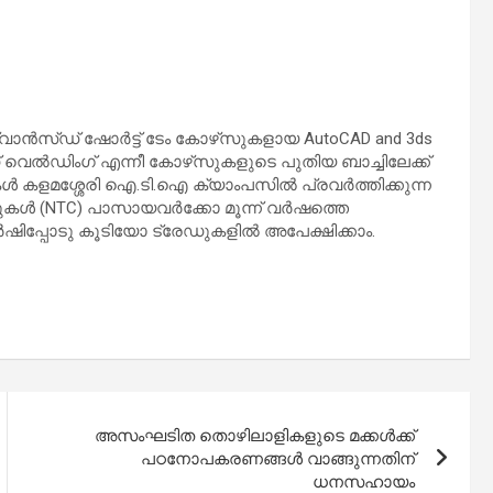
വാൻസ്ഡ് ഷോർട്ട് ടേം കോഴ്‌സുകളായ AutoCAD and 3ds
ഡ് വെൽഡിംഗ് എന്നീ കോഴ്‌സുകളുടെ പുതിയ ബാച്ചിലേക്ക്
്ഷകൾ കളമശ്ശേരി ഐ.ടി.ഐ ക്യാംപസിൽ പ്രവർത്തിക്കുന്ന
ുകൾ (NTC) പാസായവർക്കോ മൂന്ന് വർഷത്തെ
ർഷിപ്പോടു കൂടിയോ ട്രേഡുകളിൽ അപേക്ഷിക്കാം.
അസംഘടിത തൊഴിലാളികളുടെ മക്കൾക്ക്
പഠനോപകരണങ്ങൾ വാങ്ങുന്നതിന്
ധനസഹായം