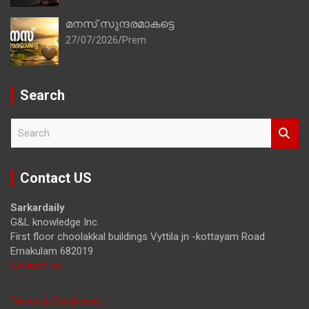
മനസ് സുന്ദരമാകട്ടെ
27/07/2026
Prem
Search
S
e
a
r
Contact US
c
h
Sarkardaily
G&L knowledge Inc.
First floor choolakkal buildings Vyttila jn -kottayam Road
Ernakulam 682019
Contact us
Terms & Conditions