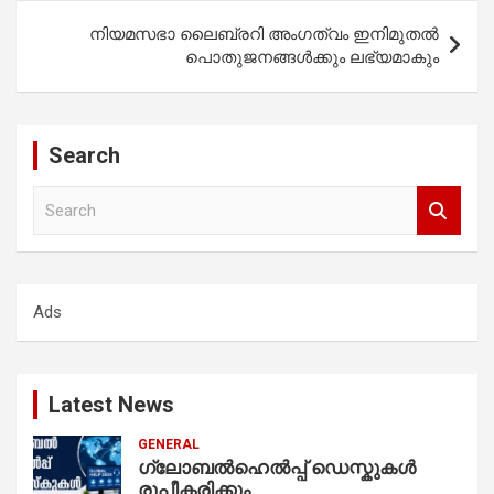
നിയമസഭാ ലൈബ്രറി അംഗത്വം ഇനിമുതൽ
പൊതുജനങ്ങൾക്കും ലഭ്യമാകും
Search
S
e
a
r
c
Ads
h
Latest News
GENERAL
ഗ്ലോബൽഹെൽപ്പ് ഡെസ്കുകൾ
രൂപീകരിക്കും