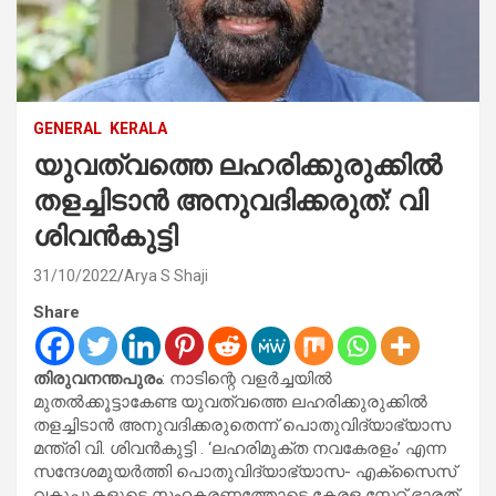
GENERAL
KERALA
യുവത്വത്തെ ലഹരിക്കുരുക്കിൽ
തളച്ചിടാൻ അനുവദിക്കരുത്: വി
ശിവൻകുട്ടി
31/10/2022
Arya S Shaji
Share
തിരുവനന്തപുരം
: നാടിന്റെ വളർച്ചയിൽ
മുതൽക്കൂട്ടാകേണ്ട യുവത്വത്തെ ലഹരിക്കുരുക്കിൽ
തളച്ചിടാൻ അനുവദിക്കരുതെന്ന് പൊതുവിദ്യാഭ്യാസ
മന്ത്രി വി. ശിവൻകുട്ടി . ‘ലഹരിമുക്ത നവകേരളം’ എന്ന
സന്ദേശമുയർത്തി പൊതുവിദ്യാഭ്യാസ- എക്സൈസ്
വകുപ്പുകളുടെ സഹകരണത്തോടെ കേരള സ്റ്റേറ്റ് ഭാരത്