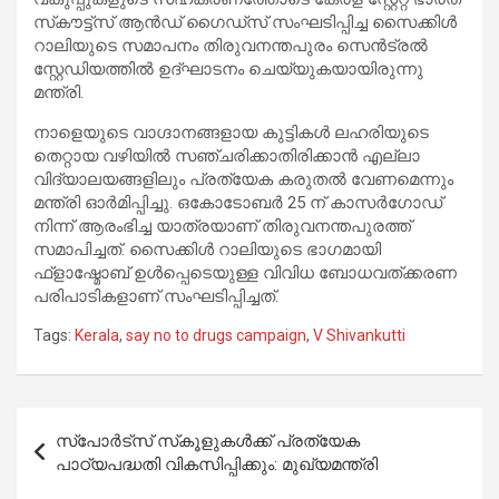
സ്‌കൗട്ട്സ് ആൻഡ് ഗൈഡ്സ് സംഘടിപ്പിച്ച സൈക്കിൾ
റാലിയുടെ സമാപനം തിരുവനന്തപുരം സെൻട്രൽ
സ്റ്റേഡിയത്തിൽ ഉദ്ഘാടനം ചെയ്യുകയായിരുന്നു
മന്ത്രി.
നാളെയുടെ വാഗ്ദാനങ്ങളായ കുട്ടികൾ ലഹരിയുടെ
തെറ്റായ വഴിയിൽ സഞ്ചരിക്കാതിരിക്കാൻ എല്ലാ
വിദ്യാലയങ്ങളിലും പ്രത്യേക കരുതൽ വേണമെന്നും
മന്ത്രി ഓർമിപ്പിച്ചു. ഒകോടോബർ 25 ന് കാസർഗോഡ്
നിന്ന് ആരംഭിച്ച യാത്രയാണ് തിരുവനന്തപുരത്ത്
സമാപിച്ചത്. സൈക്കിൾ റാലിയുടെ ഭാഗമായി
ഫ്ളാഷ്മോബ് ഉൾപ്പെടെയുള്ള വിവിധ ബോധവത്ക്കരണ
പരിപാടികളാണ് സംഘടിപ്പിച്ചത്.
Tags:
Kerala
,
say no to drugs campaign
,
V Shivankutti
Post
സ്പോർട്സ് സ്‌കൂളുകൾക്ക് പ്രത്യേക
navigation
പാഠ്യപദ്ധതി വികസിപ്പിക്കും: മുഖ്യമന്ത്രി