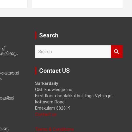
Search
പ്
S
രിക്കും
e
a
r
Contact US
 തടയാൻ
c
ക
h
Sarkardaily
G&L knowledge Inc.
First floor choolakkal buildings Vyttila jn -
ക്കിൽ
kottayam Road
Ernakulam 682019
Contact us
ട്ടെ
Terms & Conditions