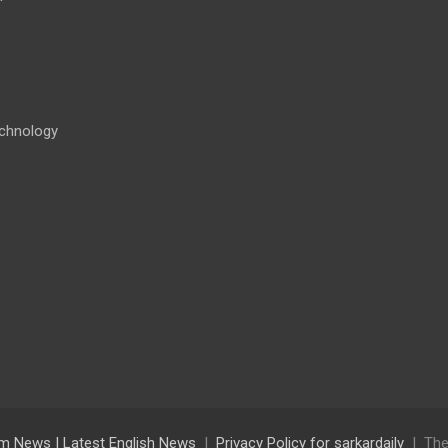
chnology
lam News | Latest English News
Privacy Policy for sarkardaily
The