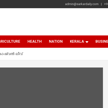
admin@sarkardaily.com
+9
a
e
RICULTURE
HEALTH
NATION
KERALA
BUSIN
 കാഷ്വല്‍ ലീവ്