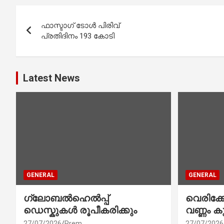
Post
ഫാസ്ടാഗ് ടോള്‍ പിരിവ്
navigation
പ്രതിദിനം 193 കോടി
Latest News
GENERAL
GENERAL
ഗ്ലോബൽഹെൽപ്പ്
വെരിക
ഡെസ്കുകൾ രൂപീകരിക്കും
വണ്ണം ക
27/07/2026
Prem
27/07/2026