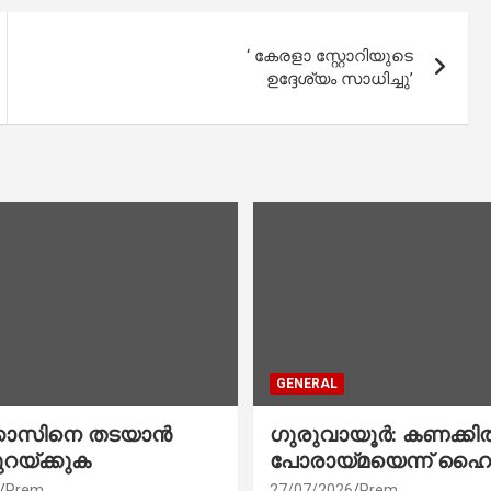
‘ കേരളാ സ്റ്റോറിയുടെ
ഉദ്ദേശ്യം സാധിച്ചു’
GENERAL
്കോസിനെ തടയാൻ
ഗുരുവായൂർ: കണക്കി
ുറയ്ക്കുക
പോരായ്മയെന്ന് ഹൈ
Prem
27/07/2026
Prem