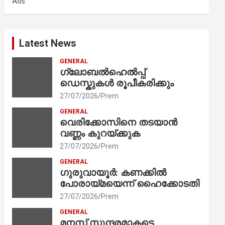
Ads
h
Latest News
GENERAL
ഗ്ലോബൽഹെൽപ്പ്
ഡെസ്കുകൾ രൂപീകരിക്കും
27/07/2026
Prem
GENERAL
വെരിക്കോസിനെ തടയാൻ
വണ്ണം കുറയ്ക്കുക
27/07/2026
Prem
GENERAL
ഗുരുവായൂർ: കണക്കിൽ
പോരായ്മയെന്ന് ഹൈക്കോടതി
27/07/2026
Prem
GENERAL
മനസ് സുന്ദരമാകട്ടെ