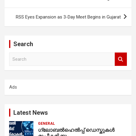
navigation
RSS Eyes Expansion as 3-Day Meet Begins in Gujarat
Search
S
e
a
r
c
Ads
h
Latest News
GENERAL
ഗ്ലോബൽഹെൽപ്പ് ഡെസ്കുകൾ
രൂപീകരിക്കും