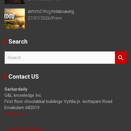
മനസ് സുന്ദരമാകട്ടെ
27/07/2026
Prem
Search
S
e
a
r
Contact US
c
h
Sarkardaily
G&L knowledge Inc.
First floor choolakkal buildings Vyttila jn -kottayam Road
Ernakulam 682019
Contact us
Terms & Conditions