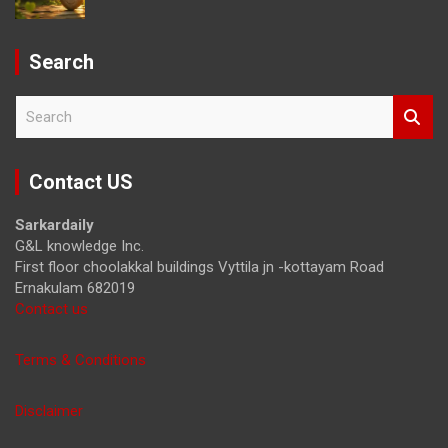
Search
S
e
a
r
Contact US
c
h
Sarkardaily
G&L knowledge Inc.
First floor choolakkal buildings Vyttila jn -kottayam Road
Ernakulam 682019
Contact us
Terms & Conditions
Disclaimer