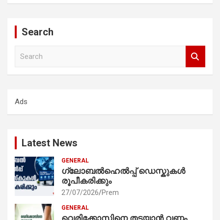
Search
S
e
a
r
c
Ads
h
Latest News
GENERAL
ഗ്ലോബൽഹെൽപ്പ് ഡെസ്കുകൾ
രൂപീകരിക്കും
27/07/2026
Prem
GENERAL
വെരിക്കോസിനെ തടയാൻ വണ്ണം