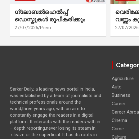
ഗ്ലോബൽഹെൽപ്പ്
വെരിക
ഡെസ്കുകൾ രൂപീകരിക്കും
വണ്ണം ക
27/07/2026
Prem
27/07/2026
Categor
Agriculture
Auto
Sarkar Daily, a leading news portal in India,
Business
was established by a team of journalists and
technical professionals around the
Career
world,three years ago, with an aim to
Career Abro
constantly engage the readers in a digital
Cinema
platform. It interacts with the readers with in
– depth reporting,never losing its steam in
Crime
sleaze or the superficial. It has its roots in
Culture