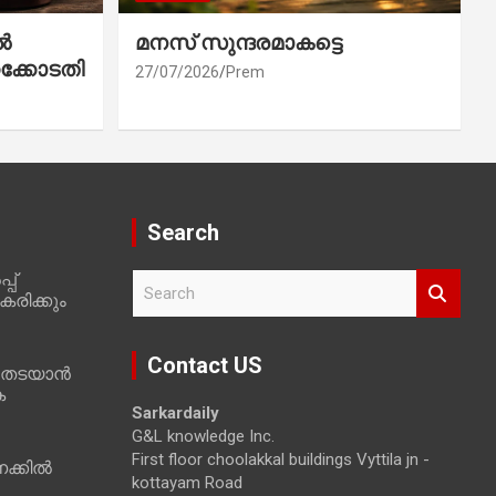
ൽ
മനസ് സുന്ദരമാകട്ടെ
ക്കോടതി
27/07/2026
Prem
Search
പ്
S
രിക്കും
e
a
r
Contact US
 തടയാൻ
c
ക
h
Sarkardaily
G&L knowledge Inc.
First floor choolakkal buildings Vyttila jn -
ക്കിൽ
kottayam Road