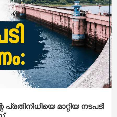
റെ പ്രതിനിധിയെ മാറ്റിയ നടപടി
സ്