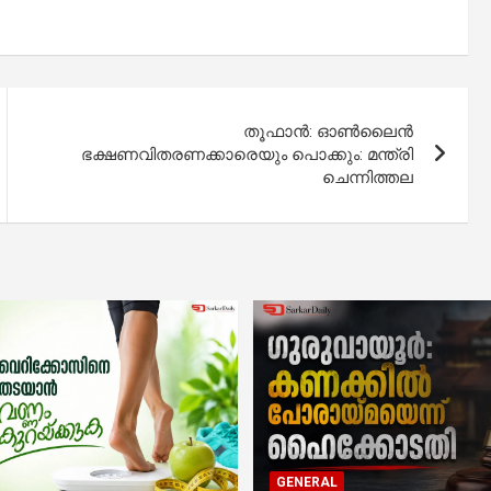
തൂഫാൻ: ഓൺലൈൻ
ഭക്ഷണവിതരണക്കാരെയും പൊക്കും: മന്ത്രി
ചെന്നിത്തല
GENERAL