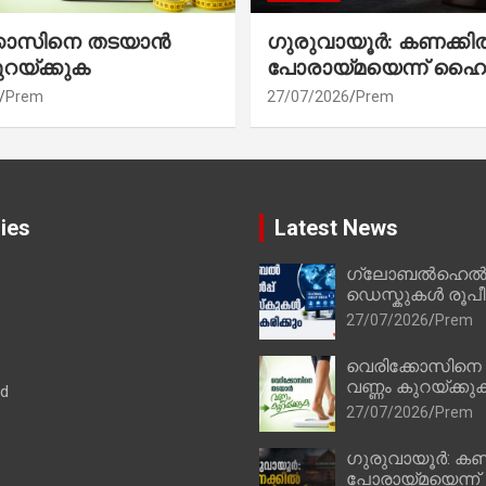
്കോസിനെ തടയാൻ
ഗുരുവായൂർ: കണക്കി
ുറയ്ക്കുക
പോരായ്മയെന്ന് ഹൈ
Prem
27/07/2026
Prem
ies
Latest News
ഗ്ലോബൽഹെൽപ്
ഡെസ്കുകൾ രൂപീക
27/07/2026
Prem
വെരിക്കോസിനെ
വണ്ണം കുറയ്ക്കു
ad
27/07/2026
Prem
ഗുരുവായൂർ: കണ
പോരായ്മയെന്ന്