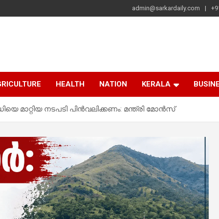
admin@sarkardaily.com
+9
a
e
RICULTURE
HEALTH
NATION
KERALA
BUSIN
ിധിയെ മാറ്റിയ നടപടി പിൻവലിക്കണം: മന്ത്രി മോൻസ്