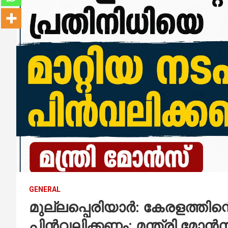
GENERAL
മുല്ലപ്പെരിയാർ: കേരളത്തി​ന്
പിൻവലിക്കണം: മന്ത്രി മോൻ