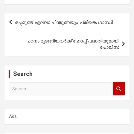
Post
ഒപ്പമുണ്ട്; എല്ലാ പിന്തുണയും: പ്രിയങ്ക ഗാന്ധി
navigation
പഠനം മുടങ്ങിയവര്‍ക്ക് ഹോപ്പ് പദ്ധതിയുമായി
പോലീസ്
Search
S
e
a
r
c
Ads
h