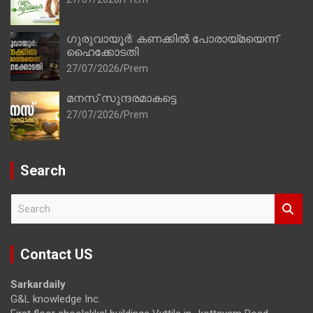
ഗുരുവായൂർ: കണക്കിൽ പോരായ്മയെന്ന്
ഹൈക്കോടതി
27/07/2026
Prem
മനസ് സുന്ദരമാകട്ടെ
27/07/2026
Prem
Search
S
e
a
r
Contact US
c
h
Sarkardaily
G&L knowledge Inc.