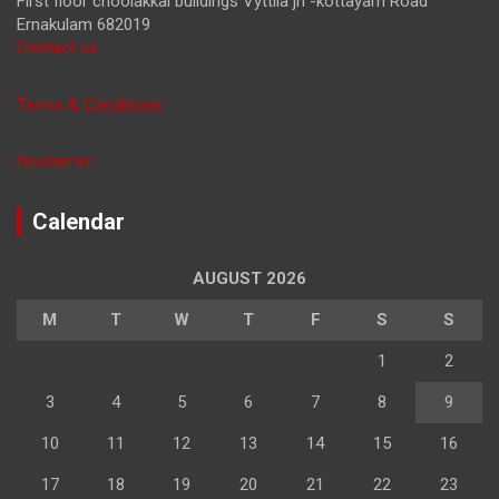
First floor choolakkal buildings Vyttila jn -kottayam Road
Ernakulam 682019
Contact us
Terms & Conditions
Disclaimer
Calendar
AUGUST 2026
M
T
W
T
F
S
S
1
2
3
4
5
6
7
8
9
10
11
12
13
14
15
16
17
18
19
20
21
22
23