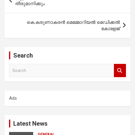
navigation
തീരുമാനിക്കും
കെ.കരുണാകരൻ മെമ്മോറിയൽ മെഡിക്കൽ
കോളേജ്
Search
S
e
a
r
c
Ads
h
Latest News
GENERAL