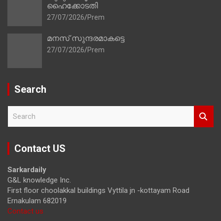
ഹൈക്കോടതി
27/07/2026
Prem
മനസ് സുന്ദരമാകട്ടെ
27/07/2026
Prem
Search
S
e
a
r
Contact US
c
h
Sarkardaily
G&L knowledge Inc.
First floor choolakkal buildings Vyttila jn -kottayam Road
Ernakulam 682019
Contact us