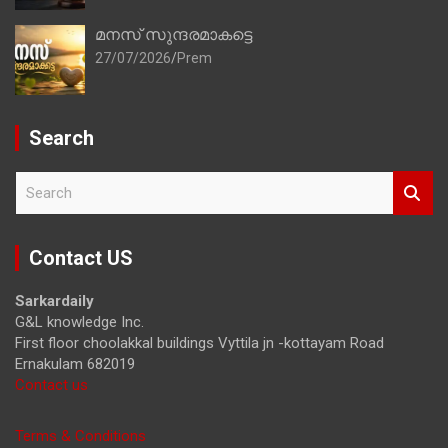
മനസ് സുന്ദരമാകട്ടെ
27/07/2026
Prem
Search
S
e
a
r
Contact US
c
h
Sarkardaily
G&L knowledge Inc.
First floor choolakkal buildings Vyttila jn -kottayam Road
Ernakulam 682019
Contact us
Terms & Conditions