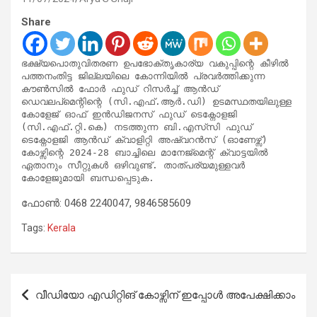
Share
ഭക്ഷ്യപൊതുവിതരണ ഉപഭോക്തൃകാര്യ വകുപ്പിന്റെ കീഴിൽ 
പത്തനംതിട്ട ജില്ലയിലെ കോന്നിയിൽ പ്രവർത്തിക്കുന്ന 
കൗൺസിൽ ഫോർ ഫുഡ് റിസർച്ച് ആൻഡ് 
ഡെവലപ്മെന്റിന്റെ (സി.എഫ്.ആർ.ഡി) ഉടമസ്ഥതയിലുള്ള 
കോളേജ് ഓഫ് ഇൻഡിജനസ് ഫുഡ് ടെക്നോളജി 
(സി.എഫ്.റ്റി.കെ) നടത്തുന്ന ബി.എസ്‌സി ഫുഡ് 
ടെക്നോളജി ആൻഡ് ക്വാളിറ്റി അഷ്വറൻസ് (ഓണേഴ്സ്) 
കോഴ്സിന്റെ 2024-28 ബാച്ചിലെ മാനേജ്‌മെന്റ്‌ ക്വാട്ടയിൽ 
ഏതാനും സീറ്റുകൾ ഒഴിവുണ്ട്. താത്പര്യമുള്ളവർ 
കോളേജുമായി ബന്ധപ്പെടുക. 
ഫോൺ: 0468 2240047, 9846585609
Tags:
Kerala
Post
വീഡിയോ എഡിറ്റിങ് കോഴ്സിന് ഇപ്പോൾ അപേക്ഷിക്കാം
navigation