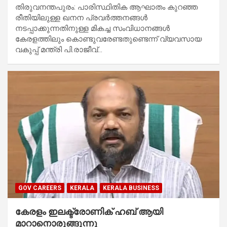
തിരുവനന്തപുരം: പാരിസ്ഥിതിക ആഘാതം കുറഞ്ഞ
രീതിയിലുള്ള ഖനന പ്രവർത്തനങ്ങൾ
നടപ്പാക്കുന്നതിനുള്ള മികച്ച സംവിധാനങ്ങൾ
കേരളത്തിലും കൊണ്ടുവരേണ്ടതുണ്ടെന്ന് വ്യവസായ
വകുപ്പ് മന്ത്രി പി.രാജീവ്…
GOV CAREERS
KERALA
KERALA BUSINESS
കേരളം ഇലക്ട്രോണിക് ഹബ് ആയി
മാറാനൊരുങ്ങുന്നു