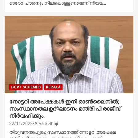
ഓരോ പൗരനും നിലകൊള്ളണമെന്ന് നിയമ,…
GOVT SCHEMES
KERALA
നോട്ടറി അപേക്ഷകൾ ഇനി ഓൺലൈനിൽ;
സംസ്ഥാനതല ഉദ്ഘാടനം മന്ത്രി പി രാജീവ്
നിർവഹിക്കും.
22/11/2022
Arya S Shaji
തിരുവനന്തപുരം: സംസ്ഥാനത്ത് നോട്ടറി അപേക്ഷ