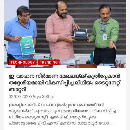
TECHNOLOGY
TRENDING
ഇ-വാഹന നിർമാണ മേഖലയ്ക്ക് കുതിപ്പേകാൻ
തദ്ദേശീയമായി വികസിപ്പിച്ച ലിഥിയം ടൈറ്റനേറ്റ്
ബാറ്ററി
02/08/2023
Arya S Shaji
ഇലക്ട്രോണിക് വാഹന ഉൽപ്പാദന രംഗത്ത് വൻ
മാറ്റങ്ങൾക്ക് കുതിപ്പേകുന്ന,തദ്ദേശീയമായി വികസിപ്പിച്ച
ലിഥിയം ടൈറ്റനേറ്റ് (എൽ.ടി.ഒ) ബാറ്ററിയുടെ
പ്രോട്ടോടൈപ്പ് വി.എസ്.എസ്.സി ഡയറക്ടർ ഡോ.…