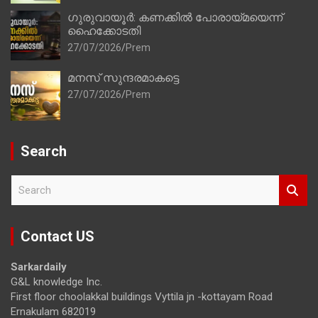
ഗുരുവായൂർ: കണക്കിൽ പോരായ്മയെന്ന്
ഹൈക്കോടതി
27/07/2026
Prem
മനസ് സുന്ദരമാകട്ടെ
27/07/2026
Prem
Search
S
e
a
r
Contact US
c
h
Sarkardaily
G&L knowledge Inc.
First floor choolakkal buildings Vyttila jn -kottayam Road
Ernakulam 682019