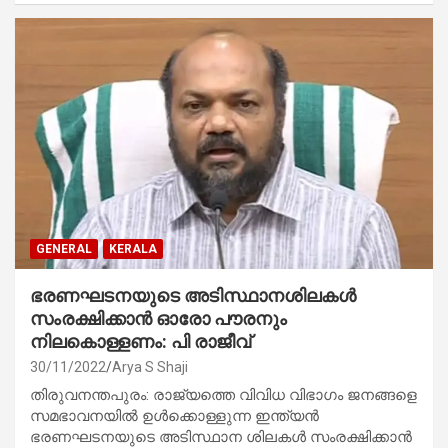
GENERAL
KERALA
ഭരണഘടനയുടെ അടിസ്ഥാനശിലകൾ
സംരക്ഷിക്കാൻ ഓരോ പൗരനും
നിലകൊള്ളണം: പി രാജീവ്
30/11/2022
Arya S Shaji
തിരുവനന്തപുരം: രാജ്യത്തെ വിവിധ വിഭാഗം ജനങ്ങളെ
സമഭാവനയിൽ ഉൾക്കൊള്ളുന്ന ഇന്ത്യൻ
ഭരണഘടനയുടെ അടിസ്ഥാന ശിലകൾ സംരക്ഷിക്കാൻ