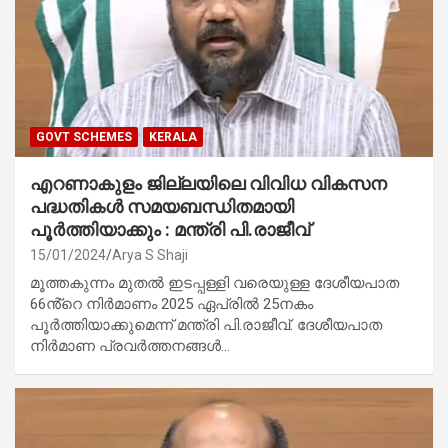
GOVT SCHEMES
KERALA
എറണാകുളം ജില്ലയിലെ വിവിധ വികസന
പദ്ധതികൾ സമയബന്ധിതമായി
പൂർത്തിയാക്കും : മന്ത്രി പി.രാജീവ്
15/01/2024
Arya S Shaji
മൂത്തകുന്നം മുതൽ ഇടപ്പള്ളി വരെയുള്ള ദേശീയപാത
66ൻ്റെ നിർമാണം 2025 ഏപ്രിൽ 25നകം
പൂർത്തിയാക്കുമെന്ന് മന്ത്രി പി.രാജീവ്. ദേശീയപാത
നിർമാണ പ്രവർത്തനങ്ങൾ…