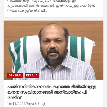
സ്വീകരിക്കുന്നതും തുടർ നടപടികളും ഇനി
പൂർണമായി ഓൺലൈനിൽ. ഇതിനായുള്ള പോർട്ടൽ
നിയമ വകുപ്പ് മന്ത്രി പി.…
GENERAL
KERALA
പാരിസ്ഥിതികാഘാതം കുറഞ്ഞ രീതിയിലുള്ള
ഖനന സംവിധാനങ്ങൾ അനിവാര്യം: പി
രാജീവ്
16/11/2022
Arya S Shaji