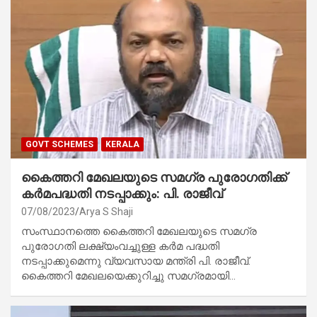
GOVT SCHEMES
KERALA
കൈത്തറി മേഖലയുടെ സമഗ്ര പുരോഗതിക്ക്
കർമപദ്ധതി നടപ്പാക്കും: പി. രാജീവ്
07/08/2023
Arya S Shaji
സംസ്ഥാനത്തെ കൈത്തറി മേഖലയുടെ സമഗ്ര
പുരോഗതി ലക്ഷ്യംവച്ചുള്ള കർമ പദ്ധതി
നടപ്പാക്കുമെന്നു വ്യവസായ മന്ത്രി പി. രാജീവ്.
കൈത്തറി മേഖലയെക്കുറിച്ചു സമഗ്രമായി…