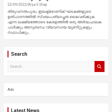
22/09/2022
Arya S Shaji
തിരുവനന്തപുരം: ഇലക്ട്രോണിക് ഘടകങ്ങളുടെ
ഉത്പാദനത്തിൽ സ്വയംപര്യാപ്തത കൈവരിക്കുക
എന്ന ലക്ഷ്യത്തോടെ കേരളത്തിൽ ഒരു അർദ്ധചാലക
പാർക്കും അനുബന്ധ വ്യവസായ യൂണിറ്റുകളും
സ്ഥാപിക്കും.…
Search
S
e
a
r
c
Ads
h
Latest News