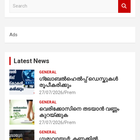
S
e
a
r
c
Ads
h
Latest News
GENERAL
ഗ്ലോബൽഹെൽപ്പ് ഡെസ്കുകൾ
രൂപീകരിക്കും
27/07/2026
Prem
GENERAL
വെരിക്കോസിനെ തടയാൻ വണ്ണം
കുറയ്ക്കുക
27/07/2026
Prem
GENERAL
ഗുരുവായൂർ: കണക്കിൽ