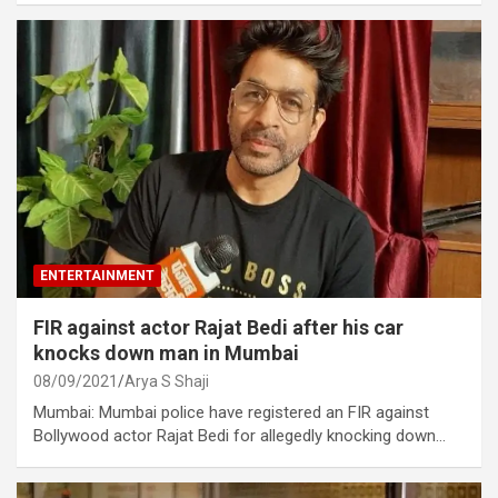
ENTERTAINMENT
FIR against actor Rajat Bedi after his car
knocks down man in Mumbai
08/09/2021
Arya S Shaji
Mumbai: Mumbai police have registered an FIR against
Bollywood actor Rajat Bedi for allegedly knocking down…