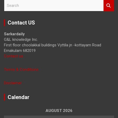
S
e
a
r
Contact US
c
h
Sarkardaily
G&L knowledge Inc.
First floor choolakkal buildings Vyttila jn -kottayam Road
Ernakulam 682019
Contact us
Terms & Conditions
Disclaimer
Calendar
AUGUST 2026