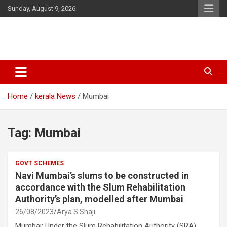
Skip
Sunday, August 9, 2026
to
content
Latest Malayalam News from Sarkardaily. Breaking News Kerala
Sarkardaily : Breaking News |
India. Politics News Events. Sports News. Movie News. Lifestyle
Latest Malayalam News | Latest
News.
Home
kerala News
Mumbai
English News
Tag:
Mumbai
GOVT SCHEMES
Navi Mumbai’s slums to be constructed in
accordance with the Slum Rehabilitation
Authority’s plan, modelled after Mumbai
26/08/2023
Arya S Shaji
Mumbai: Under the Slum Rehabilitation Authority (SRA)