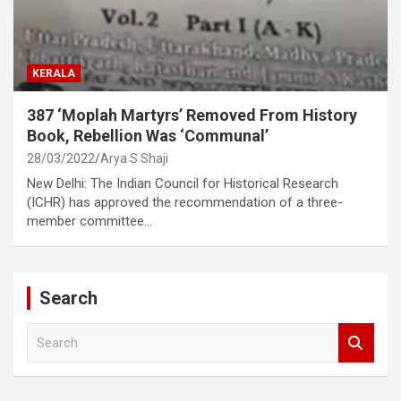
KERALA
387 ‘Moplah Martyrs’ Removed From History
Book, Rebellion Was ‘Communal’
28/03/2022
Arya S Shaji
New Delhi: The Indian Council for Historical Research
(ICHR) has approved the recommendation of a three-
member committee…
Search
S
e
a
r