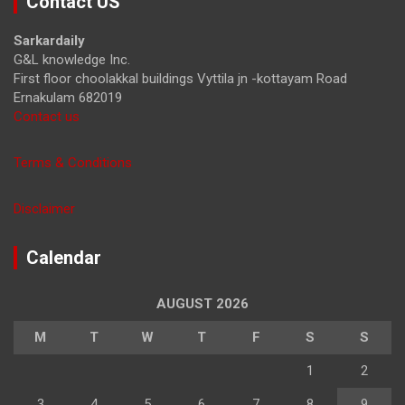
Contact US
c
h
Sarkardaily
G&L knowledge Inc.
First floor choolakkal buildings Vyttila jn -kottayam Road
Ernakulam 682019
Contact us
Terms & Conditions
Disclaimer
Calendar
AUGUST 2026
M
T
W
T
F
S
S
1
2
3
4
5
6
7
8
9