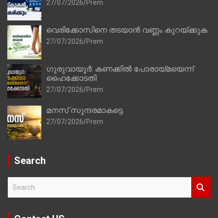
27/07/2026
Prem
വെരിക്കോസിനെ തടയാൻ വണ്ണം കുറയ്ക്കുക
27/07/2026
Prem
ഗുരുവായൂർ: കണക്കിൽ പോരായ്മയെന്ന്
ഹൈക്കോടതി
27/07/2026
Prem
മനസ് സുന്ദരമാകട്ടെ
27/07/2026
Prem
Search
S
e
a
r