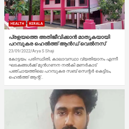
HEALTH
KERALA
പ്രളയത്തെ അതിജീവിക്കാൻ മാതൃകയായി
പറമ്പുകര ഹെൽത്ത് ആൻഡ് വെൽനസ്
23/09/2022
Arya S Shaji
കോട്ടയം: പരിസ്ഥിതി, കാലാവസ്ഥാ വ്യതിയാനം എന്നീ
ഘടകങ്ങൾക്ക് മുൻഗണന നൽകി മണർകാട്
പഞ്ചായത്തിലെ പറമ്പുകര സബ് സെന്റർ കെട്ടിടം,
ഹെൽത്ത് ആന്റ്…