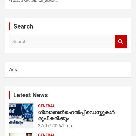
സ്ഥാനാർത്ഥിയുമായി…
Search
S
e
a
r
c
Ads
h
Latest News
GENERAL
ഗ്ലോബൽഹെൽപ്പ് ഡെസ്കുകൾ
രൂപീകരിക്കും
27/07/2026
Prem
GENERAL