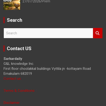
27/07/2026
Prem
Search
S
e
a
r
Contact US
c
h
Sarkardaily
G&L knowledge Inc.
First floor choolakkal buildings Vyttila jn -kottayam Road
Ernakulam 682019
Contact us
Terms & Conditions
Disclaimer