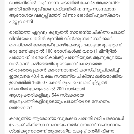
ഡൽഹിയിൽ വച്ച് നടന്ന ചടങ്ങിൽ കേന്ദ്ര ആരോഗ്യ
മന്ത്രി മൻസുഖ് മാണ്ഡവ്യയിൽ നിന്നും സംസ്ഥാന
ആരോഗ്യ വകുപ്പ് മന്ത്രി വീണാ ജോർജ് പുരസ്‌കാരം
ഏറ്റുവാങ്ങി.
രാജ്യത്ത് ഏറ്റവും കൂടുതൽ സൗജന്യ ചികിത്സ പദ്ധതി
വിനിയോഗത്തിൽ മുന്നിൽ നിൽക്കുന്നത് സർക്കാർ
മെഡിക്കൽ കോളേജ് കോഴിക്കോടും കോട്ടയവും ആണ്.
ഒരു മണിക്കൂറിൽ 180 രോഗികൾക്ക് വരെ (1 മിനിറ്റിൽ
പരമാവധി 3 രോഗികൾക്ക്) പദ്ധതിയുടെ ആനുകൂല്യം
നൽകാൻ കഴിഞ്ഞതിലൂടെയാണ് കേരളത്തെ
തിരഞ്ഞെടുക്കാൻ കാരണമായത്. കാസ്പ് രൂപീകരിച്ച്
ഇതുവരെ 43.4 ലക്ഷം സൗജന്യ ചികിത്സ ലഭ്യമാക്കിയ
ഇനത്തിൽ 1636.07 കോടി രൂപ ചെലവഴിച്ചിട്ടുണ്ട്.
നിലവിൽ കേരളത്തിൽ 200 സർക്കാർ
ആശുപത്രികളിലും 544 സ്വകാര്യ
ആശുപത്രികളിലൂടെയും പദ്ധതിയുടെ സേവനം
ലഭ്യമാണ്.
കാരുണ്യ ആരോഗ്യ സുരക്ഷാ പദ്ധതി വഴി പരമാവധി
പേർക്ക് ചികിത്സാ സഹായം നൽകാനാണ് സംസ്ഥാനം
ശ്രമിക്കുന്നതെന്ന് ആരോഗ്യ വകുപ്പ് മന്ത്രി വീണാ