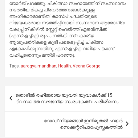
ജോർജ് പറഞ്ഞു. ചികിത്സാ സഹായത്തിന് സംസ്ഥാനം
നടത്തിയ മികച്ച പ്രവർത്തനങ്ങൾക്കുള്ള
അംഗീകാരമാണിത്. കാസ്പ് പദ്ധതിയുടെ
വിജയകരമായ നടത്തിപ്പിനായി സംസ്ഥാന ആരോഗ്യ
വകുപ്പിന് കീഴിൽ സ്റ്റേറ്റ് ഹെൽത്ത് ഏജൻസിക്ക്
(എസ്എച്ച്എ) രൂപം നൽകി. സ്വകാര്യ
ആശുപത്രികളെ കൂടി പങ്കെടുപ്പിച്ച് ചികിത്സ
ഏകോപിക്കുന്നതിനു എസ്എച്ച്എ വലിയ പങ്കാണ്
വഹിച്ചതെന്നും മന്ത്രി പറഞ്ഞു.
Tags:
aarogya mandhan
,
Health
,
Veena George
Post
തൊഴിൽ രഹിതരായ യുവതി യുവാകൾക്ക് 15
navigation
ദിവസത്തെ സൗജന്യ സംരംഭകത്വ പരിശീലനം
റോഡ് നിയമങ്ങൾ ഇനിമുതൽ ഹയർ
സെക്കന്ററിപാഠപുസ്തകത്തിൽ