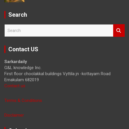
Search
S
e
a
r
Contact US
c
h
Sarkardaily
G&L knowledge Inc.
First floor choolakkal buildings Vyttila jn -kottayam Road
Ernakulam 682019
Contact us
Terms & Conditions
Disclaimer