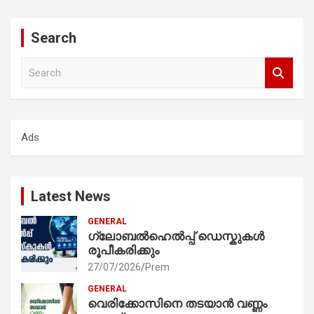
Search
S
e
a
r
c
Ads
h
Latest News
GENERAL
ഗ്ലോബൽഹെൽപ്പ് ഡെസ്കുകൾ
രൂപീകരിക്കും
27/07/2026
Prem
GENERAL
വെരിക്കോസിനെ തടയാൻ വണ്ണം