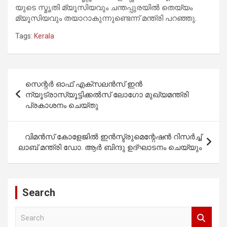
യുടെ സ്മൃതി മ്യൂസിയവും ചന്തപ്പുരയിൽ തെയ്യം
മ്യൂസിയവും തയാറാകുന്നുണ്ടെന്ന് മന്ത്രി പറഞ്ഞു.
Tags:
Kerala
Post
സെന്റർ ഓഫ് എക്‌സലൻസ് ഇൻ
navigation
ന്യൂട്രാസ്യൂട്ടിക്കൽസ് ലോഗോ മുഖ്യമന്ത്രി
പ്രകാശനം ചെയ്തു
വിമൻസ് കോളേജിൽ ഇൻസ്ട്രുമെന്റേഷൻ റിസർച്ച്
ലാബ് മന്ത്രി ഡോ. ആർ ബിന്ദു ഉദ്ഘാടനം ചെയ്യും
Search
S
e