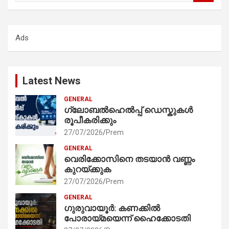
a
r
c
Ads
h
Latest News
GENERAL
ഗ്ലോബൽഹെൽപ്പ് ഡെസ്കുകൾ
രൂപീകരിക്കും
27/07/2026
Prem
GENERAL
വെരിക്കോസിനെ തടയാൻ വണ്ണം
കുറയ്ക്കുക
27/07/2026
Prem
GENERAL
ഗുരുവായൂർ: കണക്കിൽ
പോരായ്മയെന്ന് ഹൈക്കോടതി