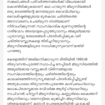
സങ്കല്പങ്ങൾ പരിവർത്തനങ്ങൾക്ക് വിധേയമായി
കൊണ്ടിരിക്കുകയാണ്. കഥ പറയുന്ന മ്യൂസിയങ്ങൾ
ഒരു ദേശത്തിന്റെ ജനതയുടെ വൈവിധ്യവും
വൈശിഷ്ടങ്ങളുമായ ഭൂതകാല ചരിത്രത്തെ
അനാവരണം ചെയ്യുന്ന ദൗത്യമാണ്
നിർവഹിക്കുന്നത്. സാംസ്‌കാരിക മുന്നേറ്റത്തിന്റെ
ഗതിവേഗം അടയാളപ്പെടുത്തുവാനും അമൂല്യമായ
പുരാവസ്തു ശേഖരങ്ങൾ പ്രദർശിപ്പിക്കുക വഴി
ചരിത്രവസ്തുതകളെ തിരിച്ചറിയുവാനും
മ്യൂസിയങ്ങളിലൂടെ സാധിക്കുന്നുവെന്ന് മന്ത്രി
പറഞ്ഞു.
കേരളത്തിന് അഭിമാനിക്കാവുന്ന രീതിയിൽ 1880ൽ
തിരുവനന്തപുരത്ത് സ്ഥാപിച്ച നേപ്പിയർ മ്യൂസിയത്തിൽ
അമൂല്യമായ വസ്തുക്കൾ വിഭിന്നങ്ങളായ
സംസ്‌കാരത്തിന്റെയും ചരിത്രത്തിന്റെയും
കാലക്രമത്തിനനുസൃതമായി പ്രദർശിപ്പിച്ചിട്ടുണ്ട്.
അതുപോലെ തിരുവനന്തപുരത്തെ കാഴ്ചബംഗ്ലാവും
ലോകപ്രശസ്തമായ രവിവർമ്മ ആർട്ട് ഗ്യാലറിയും
നാച്വറൽ ഹിസ്റ്ററി മ്യൂസിയവും കണ്ണൂരിലെ കൈത്തറി
മ്യൂസിയവും വയനാട്ടിലെ കുങ്കിച്ചിറ മ്യൂസിയവും
ശ്രദ്ധേയമാണ്. കണ്ണൂർ പെരളശ്ശേരിയിൽ എ.കെ.ജി