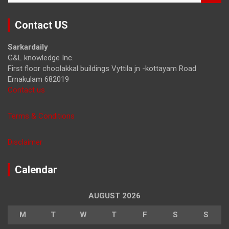
a
r
Contact US
c
h
Sarkardaily
G&L knowledge Inc.
First floor choolakkal buildings Vyttila jn -kottayam Road
Ernakulam 682019
Contact us
Terms & Conditions
Disclaimer
Calendar
AUGUST 2026
M
T
W
T
F
S
S