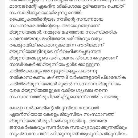
മാനേജ്‌മെന്റ്‌ ഏകദിന ശില്പശാല ഉദ്ഘാടനം ചെയ്ത്
സംസാരിക്കുകയായിരുന്നു മന്ത്രി.
പൈതൃകത്തിന്റെയും നാടിന്റെ സമ്പന്നമായ
സാംസ്‌കാരത്തിന്റെയും അടയാളങ്ങളാണ്
മ്യൂസിയങ്ങൾ. നമ്മുടെ മഹത്തായ സാംസ്‌കാരിക
പാരമ്പര്യവും മഹിതമായ ചരിത്രവും വരും
തലമുറയ്ക്ക് കൈമാറുകയെന്ന ദൗത്യമാണ്
മ്യൂസിയങ്ങളിലൂടെ നിർവഹിക്കപ്പെടുന്നത്.
മ്യൂസിയങ്ങളുടെ പരിപാലനം പ്രധാനപ്പെട്ടതാണ്.
സന്ദർശകർക്ക് മ്യൂസിയം ഉൾക്കൊള്ളുന്ന
ചരിത്രകഥയും അനുഭൂതികളും പകർന്നു
നൽകാനാകണം. കഴിഞ്ഞ 8 വർഷങ്ങളായി പ്രാദേശിക
ചരിത്രമ്യൂസിയങ്ങൾ മുതൽ സംസ്ഥാന മ്യൂസിയം
വരെ മ്യൂസിയങ്ങളുടെ വലിയ ശൃംഖല തന്നെ
സംസ്ഥാനത്ത് രൂപീകരിച്ചിട്ടുണ്ടെന്ന് മന്ത്രി പറഞ്ഞു.
കേരള സർക്കാരിന്റെ മ്യൂസിയം നോഡൽ
ഏജൻസിയായ കേരളം മ്യൂസിയം സംസ്ഥാനത്ത്
മ്യൂസിയങ്ങൾ രൂപീകരിക്കുന്നതിലും അവയെ
ജനാകർഷകവും സന്ദർശക സൗഹൃദവുമാക്കുന്നതിലും
സുപ്രധാന പങ്ക് വഹിക്കുന്നുണ്ട്. ആധുനിക മ്യൂസിയം