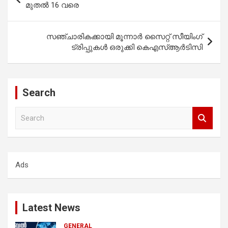
navigation
മുതല്‍ 16 വരെ
സഞ്ചാരികക്കായി മൂന്നാര്‍ സൈറ്റ് സീയിംഗ്
ട്രിപ്പുകൾ ഒരുക്കി കെഎസ്ആര്‍ടിസി
Search
S
e
a
r
c
Ads
h
Latest News
GENERAL