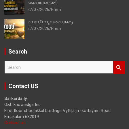
ഹൈക്കോടതി
27/07/2026
Prem
മനസ് സുന്ദരമാകട്ടെ
27/07/2026
Prem
Search
S
e
a
r
Contact US
c
h
Sarkardaily
G&L knowledge Inc.
First floor choolakkal buildings Vyttila jn -kottayam Road
Ernakulam 682019
Contact us