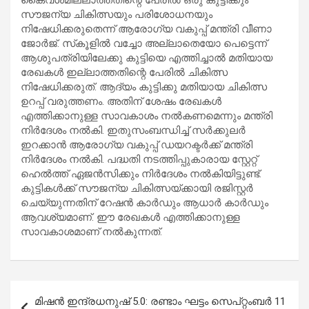
സൗജന്യ ചികിത്സയും പരിശോധനയും
നിഷേധിക്കരുതെന്ന് ആരോഗ്യ വകുപ്പ് മന്ത്രി വീണാ
ജോർജ്. സ്‌കൂളിൽ വച്ചോ അല്ലാതെയോ പെട്ടെന്ന്
ആശുപത്രിയിലേക്കു കുട്ടിയെ എത്തിച്ചാൽ മതിയായ
രേഖകൾ ഇല്ലാത്തതിന്റെ പേരിൽ ചികിത്സ
നിഷേധിക്കരുത്. ആദ്യം കുട്ടിക്കു മതിയായ ചികിത്സ
ഉറപ്പ് വരുത്തണം. അതിന് ശേഷം രേഖകൾ
എത്തിക്കാനുള്ള സാവകാശം നൽകണമെന്നും മന്ത്രി
നിർദേശം നൽകി. ഇതുസംബന്ധിച്ച് സർക്കുലർ
ഇറക്കാൻ ആരോഗ്യ വകുപ്പ് ഡയറക്ടർക്ക് മന്ത്രി
നിർദേശം നൽകി. പദ്ധതി നടത്തിപ്പുകാരായ സ്റ്റേറ്റ്
ഹെൽത്ത് ഏജൻസിക്കും നിർദേശം നൽകിയിട്ടുണ്ട്.
കുട്ടികൾക്ക് സൗജന്യ ചികിത്സയ്ക്കായി രജിസ്റ്റർ
ചെയ്യുന്നതിന് റേഷൻ കാർഡും ആധാർ കാർഡും
ആവശ്യമാണ്. ഈ രേഖകൾ എത്തിക്കാനുള്ള
സാവകാശമാണ് നൽകുന്നത്.
Post
മിഷന്‍ ഇന്ദ്രധനുഷ് 5.0: രണ്ടാം ഘട്ടം സെപ്റ്റംബര്‍ 11