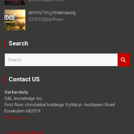
മനസ് സുന്ദരമാകട്ടെ
27/07/2026
Prem
Search
S
e
a
r
Contact US
c
h
Sarkardaily
G&L knowledge Inc.
First floor choolakkal buildings Vyttila jn -kottayam Road
Ernakulam 682019
Contact us
Terms & Conditions