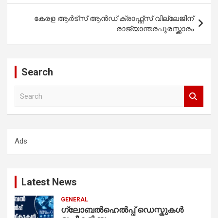
കേരള ആർട്സ് ആൻഡ് ക്രാഫ്റ്റ്സ് വില്ലേജിന്
രാജ്യാന്തരപുരസ്ക്കാരം
Search
S
e
a
r
c
Ads
h
Latest News
GENERAL
ഗ്ലോബൽഹെൽപ്പ് ഡെസ്കുകൾ