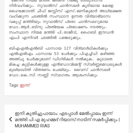
 കേന്ദ്ര നിയമ മന്ത്രി കിരണ്‍ റിജ്ജു ബിരുദദാനം 
നിര്‍വഹിക്കും. നുവാല്‍സ് ചാന്‍സലര്‍ കൂടിയായ കേരള 
ഹൈക്കോടതി ചീഫ് ജസ്റ്റിസ് എസ്.മണികുമാര്‍ അധ്യക്ഷത 
വഹിക്കുന്ന ചടങ്ങില്‍ സംസ്ഥാന ഉന്നത വിദ്യാഭ്യാസ 
വകുപ്പ് മന്ത്രിയും നുവാല്‍സ് പ്രൊ ചാന്‍സലറുമായ 
ഡോ.ആര്‍.ബിന്ദു പ്രത്യേക പ്രഭാഷണം നടത്തും. 
സംസ്ഥാന നിയമ മന്ത്രി പി.രാജീവ്, ഹൈബി ഈഡന്‍ 
എംപി എന്നിവര്‍ ചടങ്ങില്‍ പങ്കെടുക്കും. 

ബിഎഎല്‍എല്‍ബി പാസായ 127 വിദ്യാര്‍ഥികള്‍ക്കും 
എല്‍എല്‍എം പാസായ 53 പേര്‍ക്കും പിഎച്ച്ഡി കഴിഞ്ഞ 
അഞ്ചു പേര്‍ക്കുമാണ് ഡിഗ്രികള്‍ നല്‍കുക. കൂടാതെ 
മികച്ച കുട്ടികള്‍ക്കുള്ള എന്‍ഡോവ്‌മെന്റ് സ്വര്‍ണ്ണമെഡലുകള്‍ 
മുഖ്യാഥിതി വിതരണം ചെയ്യും. വൈസ് ചാന്‍സലര്‍ 
ഡോ.കെ.സി സണ്ണി സ്വാഗതം ആശംസിക്കും
Tags:
ഇന്ന്
Post
ഇനി കുതിച്ചുപായാം: എടപ്പാൾ മേൽപ്പാലം ഇന്ന്
navigation
മന്ത്രി പി എ മുഹമ്മദ് റിയാസ് നാടിന് സമർപ്പിക്കും |
MUHAMMED RIAS