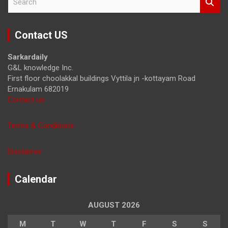
e
a
r
Contact US
c
h
Sarkardaily
G&L knowledge Inc.
First floor choolakkal buildings Vyttila jn -kottayam Road
Ernakulam 682019
Contact us
Terms & Conditions
Disclaimer
Calendar
AUGUST 2026
M
T
W
T
F
S
S