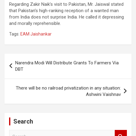
Regarding Zakir Naik’s visit to Pakistan, Mr. Jaiswal stated
that Pakistan’s high-ranking reception of a wanted man
from India does not surprise India. He called it depressing
and morally reprehensible.
Tags:
EAM Jaishankar
Post
Narendra Modi Will Distribute Grants To Farmers Via
navigation
DBT
There will be no railroad privatization in any situation:
Ashwini Vaishnav
Search
S