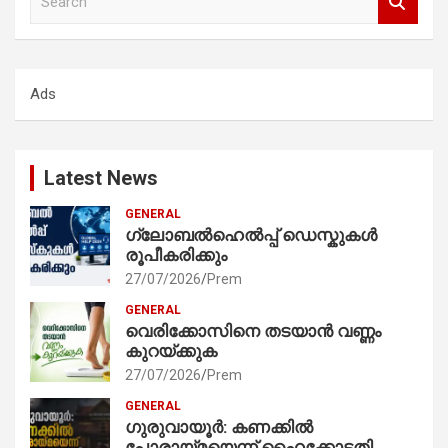
e
a
r
c
Ads
h
Latest News
GENERAL
ഗ്ലോബൽഹെൽപ്പ് ഡെസ്കുകൾ
രൂപീകരിക്കും
27/07/2026
Prem
GENERAL
വെരിക്കോസിനെ തടയാൻ വണ്ണം
കുറയ്ക്കുക
27/07/2026
Prem
GENERAL
ഗുരുവായൂർ: കണക്കിൽ
പോരായ്മയെന്ന് ഹൈക്കോടതി