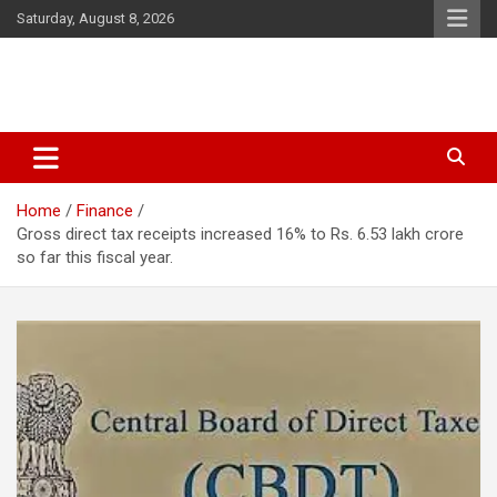
Skip
Saturday, August 8, 2026
to
content
Latest Malayalam News from Sarkardaily. Breaking News Kerala
Sarkardaily : Breaking News |
India. Politics News Events. Sports News. Movie News. Lifestyle
Latest Malayalam News | Latest
News.
Home
Finance
English News
Gross direct tax receipts increased 16% to Rs. 6.53 lakh crore
so far this fiscal year.