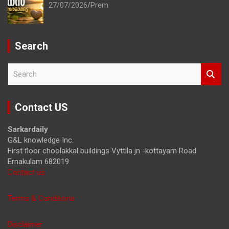
27/07/2026
Prem
Search
S
e
a
r
Contact US
c
h
Sarkardaily
G&L knowledge Inc.
First floor choolakkal buildings Vyttila jn -kottayam Road
Ernakulam 682019
Contact us
Terms & Conditions
Disclaimer