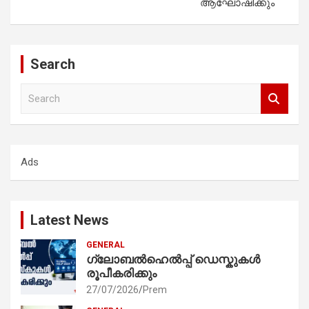
ആഘോഷിക്കും
Search
S
e
a
r
c
Ads
h
Latest News
GENERAL
ഗ്ലോബൽഹെൽപ്പ് ഡെസ്കുകൾ
രൂപീകരിക്കും
27/07/2026
Prem