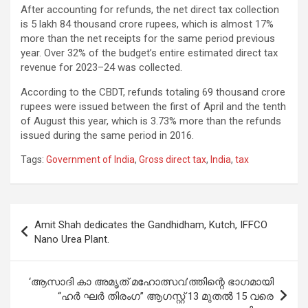
After accounting for refunds, the net direct tax collection
is 5 lakh 84 thousand crore rupees, which is almost 17%
more than the net receipts for the same period previous
year. Over 32% of the budget’s entire estimated direct tax
revenue for 2023–24 was collected.
According to the CBDT, refunds totaling 69 thousand crore
rupees were issued between the first of April and the tenth
of August this year, which is 3.73% more than the refunds
issued during the same period in 2016.
Tags:
Government of India
,
Gross direct tax
,
India
,
tax
Post
Amit Shah dedicates the Gandhidham, Kutch, IFFCO
navigation
Nano Urea Plant.
‘ആസാദി കാ അമൃത് മഹോത്സവ’ത്തിന്റെ ഭാഗമായി
“ഹർ ഘർ തിരംഗ” ആഗസ്റ്റ് 13 മുതൽ 15 വരെ