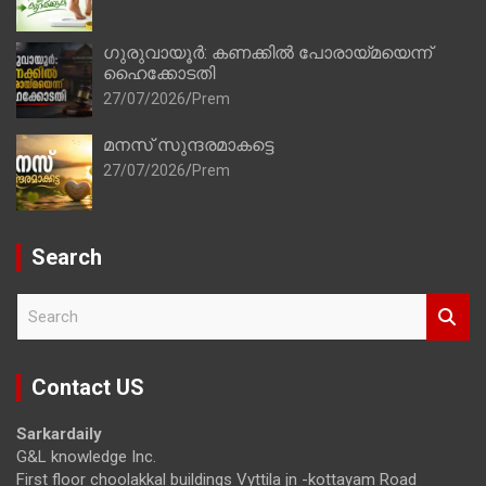
ഗുരുവായൂർ: കണക്കിൽ പോരായ്മയെന്ന്
ഹൈക്കോടതി
27/07/2026
Prem
മനസ് സുന്ദരമാകട്ടെ
27/07/2026
Prem
Search
S
e
a
r
Contact US
c
h
Sarkardaily
G&L knowledge Inc.
First floor choolakkal buildings Vyttila jn -kottayam Road